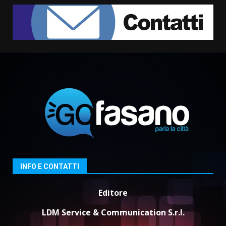
TARI, Scianaro: “Uniti per una
proposta concreta di
abbattimento per i cittadini
fasanesi”
2
10 Agosto 2026 06:05
Grande successo per la “Sagra
del Pesce Spada” a Savelletri
9 Agosto 2026 07:32
3
Serie D, l’Us Fasano non molla e
conferma di voler ricorrere per
ottenere l’iscrizione
INFO E CONTATTI
8 Agosto 2026 19:55
4
Editore
La Banda Città di Fasano apre
ufficialmente la Festa di
LDM Service & Communication S.r.l.
Savelletri