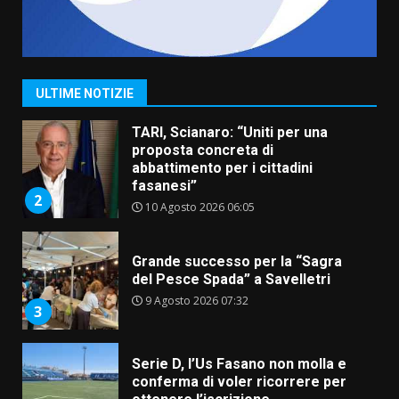
TARI, Scianaro: “Uniti per una
proposta concreta di
abbattimento per i cittadini
fasanesi”
ULTIME NOTIZIE
2
10 Agosto 2026 06:05
Grande successo per la “Sagra
del Pesce Spada” a Savelletri
9 Agosto 2026 07:32
3
Serie D, l’Us Fasano non molla e
conferma di voler ricorrere per
ottenere l’iscrizione
8 Agosto 2026 19:55
4
La Banda Città di Fasano apre
ufficialmente la Festa di