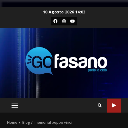
Skip
10 Agosto 2026 14:03
to
Facebook
Instagram
Youtube
content
PRIMARY
MENU
Home
Blog
memorial peppe vinci