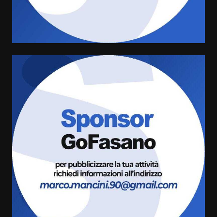
ufficialmente la Festa di
Savelletri
8 Agosto 2026 11:00
5
Savelletri in festa, domani sera
grande spettacolo con Uccio De
Santis
8 Agosto 2026 07:30
6
Politiche Giovanili e Mobilità
Sostenibile: premiati gli studenti
universitari del bando “La strada
giusta”
7
8 Agosto 2026 07:15
Savelletri in festa, pienone sul
porto per Uccio De Santis: la
voce di Antonella Losavio
incanta la piazza
1
10 Agosto 2026 10:48