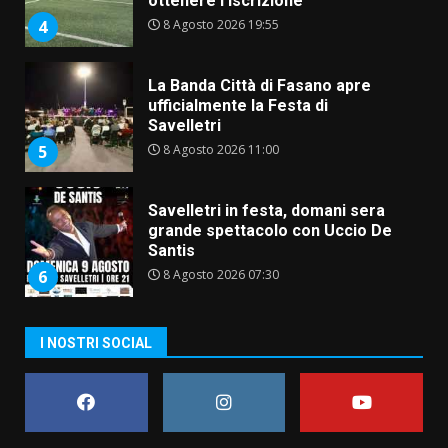
Savelletri
8 Agosto 2026 11:00
5
Savelletri in festa, domani sera
grande spettacolo con Uccio De
Santis
8 Agosto 2026 07:30
6
Politiche Giovanili e Mobilità
Sostenibile: premiati gli studenti
universitari del bando “La strada
giusta”
7
8 Agosto 2026 07:15
Savelletri in festa, pienone sul
I NOSTRI SOCIAL
porto per Uccio De Santis: la
voce di Antonella Losavio
incanta la piazza
1
10 Agosto 2026 10:48