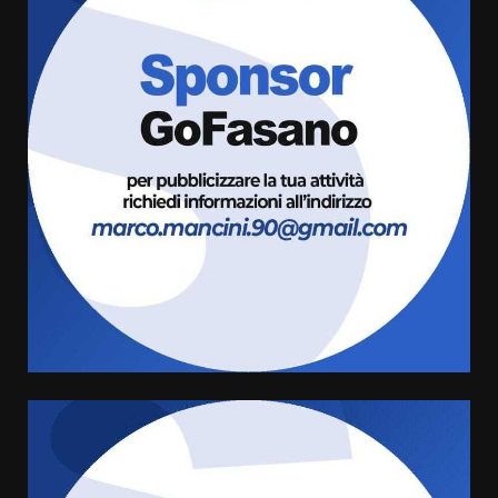
Serie D, l’Us Fasano è escluso
dal campionato
5 Agosto 2026 17:30
3
Truffatori in azione nelle
frazioni fasanesi
5 Agosto 2026 11:03
4
Residenti di Savelletri scrivono
al Prefetto: “Noi cittadini di
serie B”
5 Agosto 2026 06:15
5
A Savelletri torna la Sagra del
Pesce Spada: appuntamento a
sabato 8 agosto