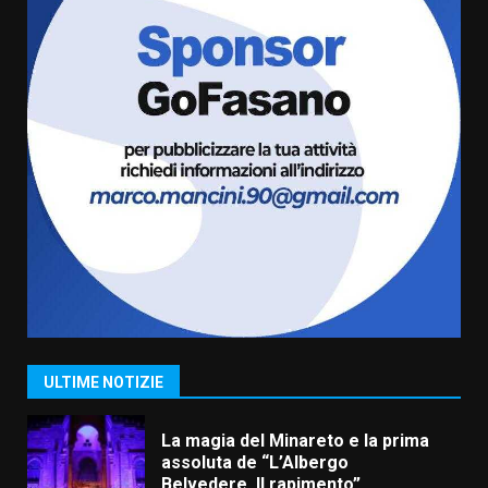
5 Agosto 2026 06:10
6
L’abusivismo giornalistico è un
pericolo
3 Agosto 2026 17:22
7
Cura dei beni comuni e
cittadinanza attiva: online
l’avviso per la gestione
condivisa della Villetta di
1
Laureto
6 Agosto 2026 06:20
La magia del Minareto e la prima
assoluta de “L’Albergo
ULTIME NOTIZIE
Belvedere. Il rapimento”
6 Agosto 2026 06:15
2