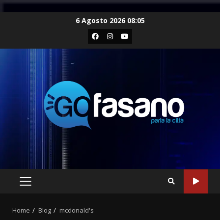
Skip
6 Agosto 2026 08:05
to
Facebook
Instagram
Youtube
content
PRIMARY
MENU
Home
Blog
mcdonald's