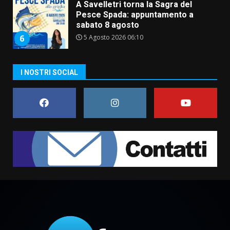
L’abusivismo giornalistico è un
pericolo
3 Agosto 2026 17:22
7
I NOSTRI SOCIAL
Cura dei beni comuni e
cittadinanza attiva: online
l’avviso per la gestione
condivisa della Villetta di
1
Laureto
6 Agosto 2026 06:20
La magia del Minareto e la prima
assoluta de “L’Albergo
Belvedere. Il rapimento”
6 Agosto 2026 06:15
2
Serie D, l’Us Fasano è escluso