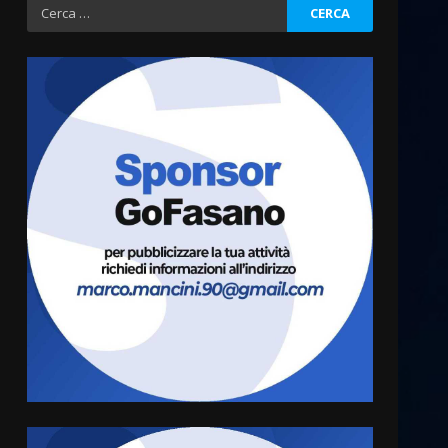
Ricerca
per:
Residenti di Savelletri
scrivono al Prefetto: “Noi
cittadini di serie B”
5 Agosto 2026 06:15
3
A Savelletri torna la Sagra del
Pesce Spada: appuntamento
a sabato 8 agosto
5 Agosto 2026 06:10
4
L’abusivismo giornalistico è
un pericolo
3 Agosto 2026 17:22
5