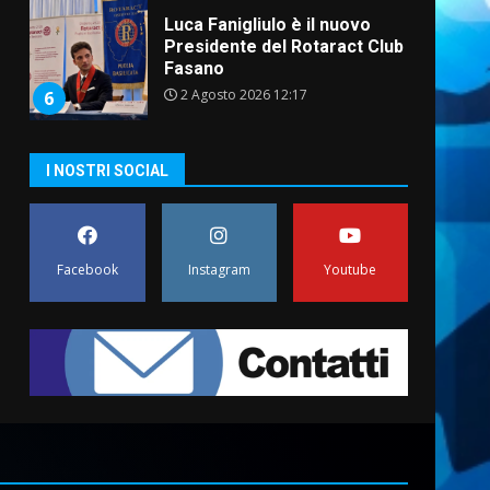
Luca Fanigliulo è il nuovo
Presidente del Rotaract Club
Fasano
2 Agosto 2026 12:17
6
I NOSTRI SOCIAL
Il Premio Internazionale
Fajano torna a Savelletri
2 Agosto 2026 06:05
7
Facebook
Instagram
Youtube
Serie D, l’Us Fasano è
escluso dal campionato
5 Agosto 2026 17:30
1
Truffatori in azione nelle
frazioni fasanesi