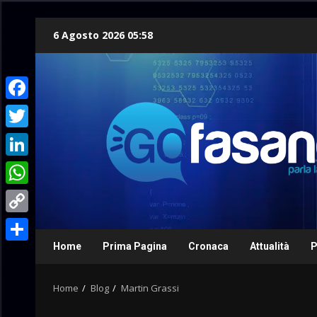
Skip
6 Agosto 2026 05:58
to
content
Facebook
Twitter
LinkedIn
WhatsApp
Copy
Link
Home
Prima Pagina
Cronaca
Attualità
P
Condividi
Home
Blog
Martin Grassi