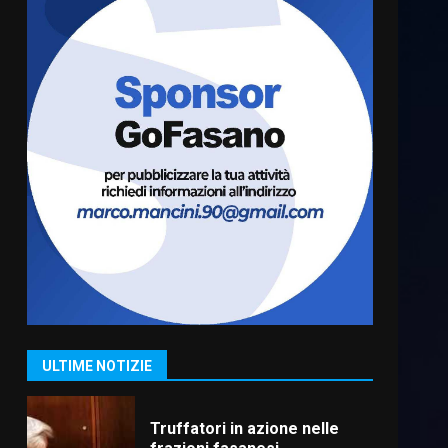
Luca Fanigliulo è il nuovo
Presidente del Rotaract Club
Fasano
2 Agosto 2026 12:17
6
Il Premio Internazionale
Fajano torna a Savelletri
2 Agosto 2026 06:05
7
Serie D, l’Us Fasano è
escluso dal campionato
5 Agosto 2026 17:30
1
ULTIME NOTIZIE
Truffatori in azione nelle