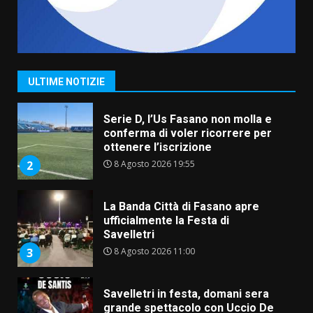
Grande successo per la “Sagra
del Pesce Spada” a Savelletri
9 Agosto 2026 07:32
1
ULTIME NOTIZIE
Serie D, l’Us Fasano non molla e
conferma di voler ricorrere per
ottenere l’iscrizione
8 Agosto 2026 19:55
2
La Banda Città di Fasano apre
ufficialmente la Festa di
Savelletri
8 Agosto 2026 11:00
3
Savelletri in festa, domani sera
grande spettacolo con Uccio De