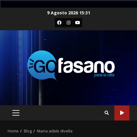
Skip
9 Agosto 2026 15:31
to
Facebook
Instagram
Youtube
content
PRIMARY
MENU
Home
Blog
Maria adele divella