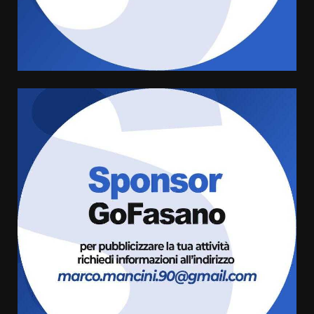
grande spettacolo con Uccio De
Santis
8 Agosto 2026 07:30
4
Politiche Giovanili e Mobilità
Sostenibile: premiati gli studenti
universitari del bando “La strada
giusta”
5
8 Agosto 2026 07:15
“I Contestatori: Musica di
Rivoluzione”: nuovo
appuntamento con “Fasano in
Banda”
6
7 Agosto 2026 06:05
US Fasano, Scianaro: “Profonda
amarezza per esclusione dal
campionato di calcio”
7 Agosto 2026 06:00
7