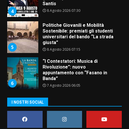
Santis
8 Agosto 2026 07:30
4
Politiche Giovanili e Mobilità
Sostenibile: premiati gli studenti
universitari del bando “La strada
giusta”
5
8 Agosto 2026 07:15
“I Contestatori: Musica di
Rivoluzione”: nuovo
appuntamento con “Fasano in
Banda”
6
7 Agosto 2026 06:05
US Fasano, Scianaro: “Profonda
I NOSTRI SOCIAL
amarezza per esclusione dal
campionato di calcio”
7 Agosto 2026 06:00
7