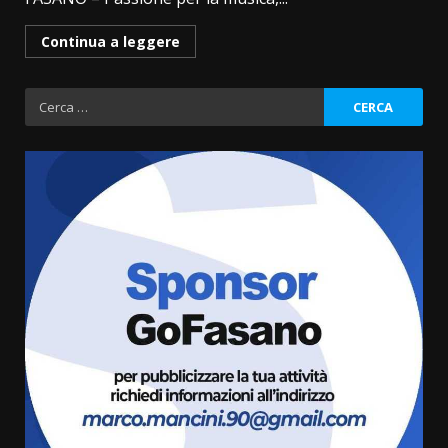
Continua a leggere
Ricerca
per:
La Banda Città di Fasano apre
ufficialmente la Festa di
Savelletri
8 Agosto 2026 11:00
3
Savelletri in festa, domani sera