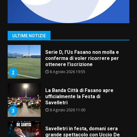
Grande successo per la “Sagra
del Pesce Spada” a Savelletri
9 Agosto 2026 07:32
1
ULTIME NOTIZIE
Serie D, l’Us Fasano non molla e
conferma di voler ricorrere per
ottenere l’iscrizione
8 Agosto 2026 19:55
2
La Banda Città di Fasano apre
ufficialmente la Festa di
Savelletri
8 Agosto 2026 11:00
3
Savelletri in festa, domani sera
grande spettacolo con Uccio De