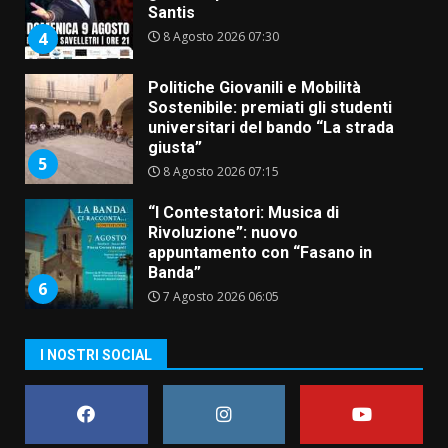
Santis
8 Agosto 2026 07:30
4
Politiche Giovanili e Mobilità
Sostenibile: premiati gli studenti
universitari del bando “La strada
giusta”
5
8 Agosto 2026 07:15
“I Contestatori: Musica di
Rivoluzione”: nuovo
appuntamento con “Fasano in
Banda”
6
7 Agosto 2026 06:05
US Fasano, Scianaro: “Profonda
I NOSTRI SOCIAL
amarezza per esclusione dal
campionato di calcio”
7 Agosto 2026 06:00
7