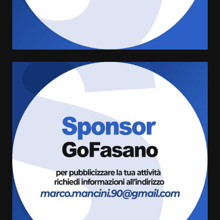
grande spettacolo con Uccio De
Santis
8 Agosto 2026 07:30
4
Politiche Giovanili e Mobilità
Sostenibile: premiati gli studenti
universitari del bando “La strada
giusta”
5
8 Agosto 2026 07:15
“I Contestatori: Musica di
Rivoluzione”: nuovo
appuntamento con “Fasano in
Banda”
6
7 Agosto 2026 06:05
US Fasano, Scianaro: “Profonda
amarezza per esclusione dal
campionato di calcio”
7 Agosto 2026 06:00
7