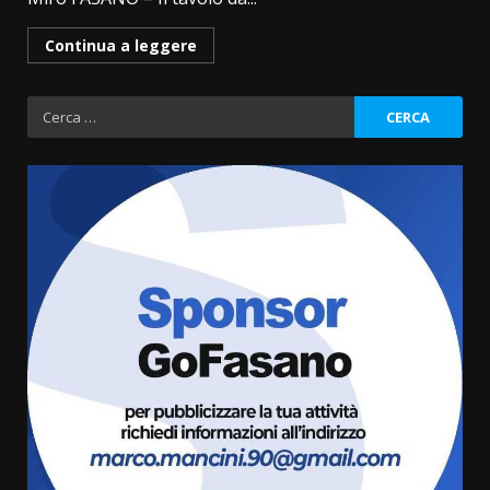
Continua a leggere
Ricerca
per:
La Banda Città di Fasano apre
ufficialmente la Festa di
Savelletri
8 Agosto 2026 11:00
3
Savelletri in festa, domani sera