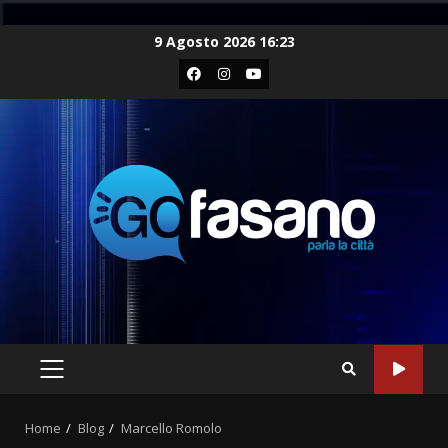
Skip
9 Agosto 2026 16:23
to
Facebook
Instagram
Youtube
content
PRIMARY
MENU
Home
Blog
Marcello Romolo