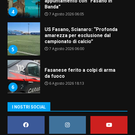
appuntamento con “Fasano in
Banda”
4
7 Agosto 2026 06:05
US Fasano, Scianaro: “Profonda
amarezza per esclusione dal
campionato di calcio”
7 Agosto 2026 06:00
5
Fasanese ferito a colpi di arma
da fuoco
6 Agosto 2026 18:13
6
Carta d’identità: continua il piano
I NOSTRI SOCIAL
di aperture straordinarie del
Comune di Fasano
6 Agosto 2026 14:16
7