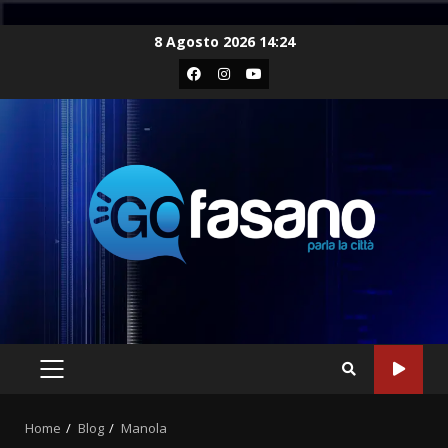
Skip
8 Agosto 2026 14:24
to
Facebook
Instagram
Youtube
content
PRIMARY
MENU
Home
Blog
Manola