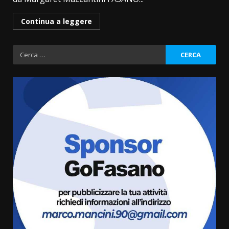
Continua a leggere
Ricerca
per:
Politiche Giovanili e Mobilità
Sostenibile: premiati gli studenti
universitari del bando “La strada
giusta”
3
8 Agosto 2026 07:15
“I Contestatori: Musica di