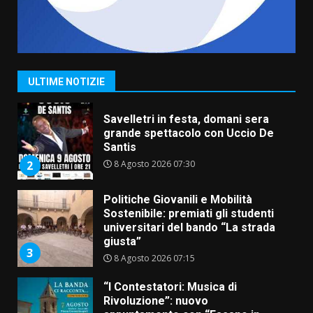
La Banda Città di Fasano apre
ufficialmente la Festa di
Savelletri
8 Agosto 2026 11:00
1
ULTIME NOTIZIE
Savelletri in festa, domani sera
grande spettacolo con Uccio De
Santis
8 Agosto 2026 07:30
2
Politiche Giovanili e Mobilità
Sostenibile: premiati gli studenti
universitari del bando “La strada
giusta”
3
8 Agosto 2026 07:15
“I Contestatori: Musica di
Rivoluzione”: nuovo