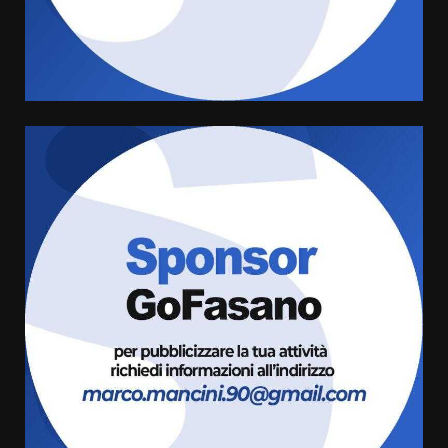
Rivoluzione”: nuovo
appuntamento con “Fasano in
Banda”
4
7 Agosto 2026 06:05
US Fasano, Scianaro: “Profonda
amarezza per esclusione dal
campionato di calcio”
7 Agosto 2026 06:00
5
Fasanese ferito a colpi di arma
da fuoco
6 Agosto 2026 18:13
6
Carta d’identità: continua il piano
di aperture straordinarie del
Comune di Fasano
6 Agosto 2026 14:16
7