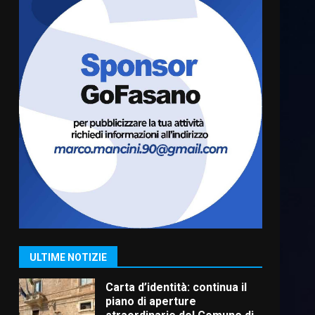
Serie D, l’Us Fasano è
escluso dal campionato
5 Agosto 2026 17:30
6
Truffatori in azione nelle
frazioni fasanesi
5 Agosto 2026 11:03
7
Fasanese ferito a colpi di
arma da fuoco
6 Agosto 2026 18:13
1
ULTIME NOTIZIE
Carta d’identità: continua il
piano di aperture