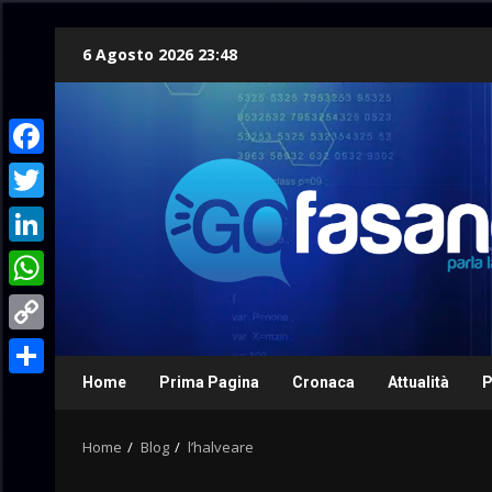
Skip
6 Agosto 2026 23:48
to
content
Facebook
Twitter
LinkedIn
WhatsApp
Copy
Link
Home
Prima Pagina
Cronaca
Attualità
P
Condividi
Home
Blog
l’halveare