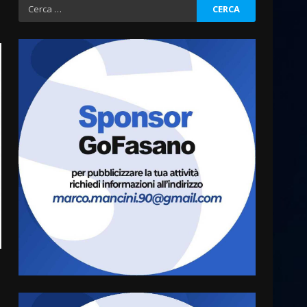
Ricerca
per:
Grazia Neglia, coordinatrice
cittadina di Fratelli d’Italia,
pronta a tornare in Consiglio
comunale
3
6 Agosto 2026 08:00
Cura dei beni comuni e
cittadinanza attiva: online
l’avviso per la gestione
condivisa della Villetta di
4
Laureto
6 Agosto 2026 06:20
La magia del Minareto e la
prima assoluta de “L’Albergo
Belvedere. Il rapimento”
6 Agosto 2026 06:15
5