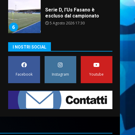
Serie D, l’Us Fasano è
escluso dal campionato
5 Agosto 2026 17:30
6
I NOSTRI SOCIAL
Truffatori in azione nelle
frazioni fasanesi
5 Agosto 2026 11:03
7
Facebook
Instagram
Youtube
Fasanese ferito a colpi di
arma da fuoco
6 Agosto 2026 18:13
1
Carta d’identità: continua il
piano di aperture
straordinarie del Comune di
Fasano