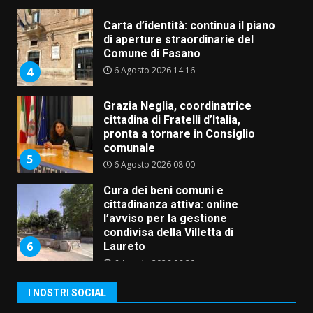
Carta d’identità: continua il piano
di aperture straordinarie del
Comune di Fasano
6 Agosto 2026 14:16
4
Grazia Neglia, coordinatrice
cittadina di Fratelli d’Italia,
pronta a tornare in Consiglio
comunale
5
6 Agosto 2026 08:00
Cura dei beni comuni e
cittadinanza attiva: online
l’avviso per la gestione
condivisa della Villetta di
6
Laureto
6 Agosto 2026 06:20
La magia del Minareto e la prima
I NOSTRI SOCIAL
assoluta de “L’Albergo