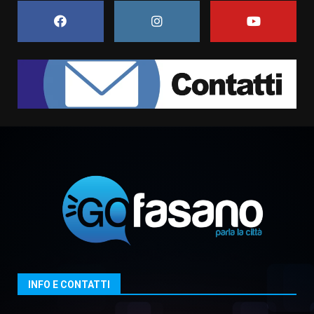
Belvedere. Il rapimento”
6 Agosto 2026 06:15
7
“I Contestatori: Musica di
Rivoluzione”: nuovo
appuntamento con “Fasano in
Banda”
1
7 Agosto 2026 06:05
US Fasano, Scianaro: “Profonda
amarezza per esclusione dal
campionato di calcio”
7 Agosto 2026 06:00
2
Fasanese ferito a colpi di arma
da fuoco
6 Agosto 2026 18:13
3
INFO E CONTATTI