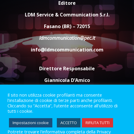
Editore
Carta d’identità: continua il piano
di aperture straordinarie del
LDM Service & Communication S.r.l.
Comune di Fasano
6 Agosto 2026 14:16
4
Fasano (BR) – 72015
ldmcommunication@pec.it
Grazia Neglia, coordinatrice
cittadina di Fratelli d’Italia,
info@ldmcommunication.com
pronta a tornare in Consiglio
comunale
5
6 Agosto 2026 08:00
Direttore Responsabile
Giannicola D’Amico
Il sito non utilizza cookie profilanti ma consente
Termini e Condizioni
Privacy Policy
l'installazione di cookie di terze parti anche profilanti.
Informazioni Legali
Cliccando su “Accetta”, l'utente acconsente all'utilizzo di
tutti i cookie.
Facebook
Instagram
Youtube
Impostazioni cookie
ACCETTO
RIFIUTA TUTTI
Potrete trovare l'informativa completa della Privacy
2023 © Gofasano
|
Powered by
Creativestudio
&
LGC
.