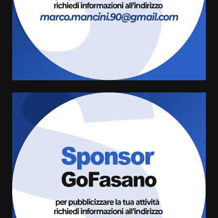
Carta d’identità: continua il piano
di aperture straordinarie del
Comune di Fasano
6 Agosto 2026 14:16
4
Grazia Neglia, coordinatrice
cittadina di Fratelli d’Italia,
pronta a tornare in Consiglio
comunale
5
6 Agosto 2026 08:00
Cura dei beni comuni e
cittadinanza attiva: online
l’avviso per la gestione
condivisa della Villetta di
6
Laureto
6 Agosto 2026 06:20
La magia del Minareto e la prima