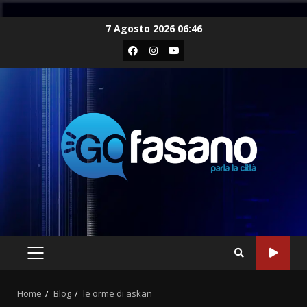
Skip
7 Agosto 2026 06:46
to
Facebook
Instagram
Youtube
content
PRIMARY
MENU
Home
Blog
le orme di askan