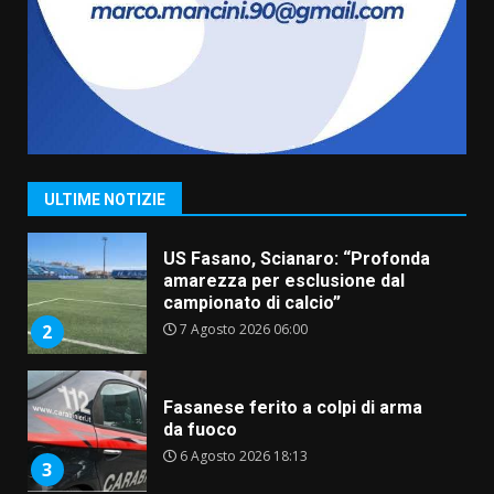
assoluta de “L’Albergo
Belvedere. Il rapimento”
6 Agosto 2026 06:15
7
“I Contestatori: Musica di
Rivoluzione”: nuovo
appuntamento con “Fasano in
Banda”
1
ULTIME NOTIZIE
7 Agosto 2026 06:05
US Fasano, Scianaro: “Profonda
amarezza per esclusione dal
campionato di calcio”
7 Agosto 2026 06:00
2
Fasanese ferito a colpi di arma
da fuoco
6 Agosto 2026 18:13
3