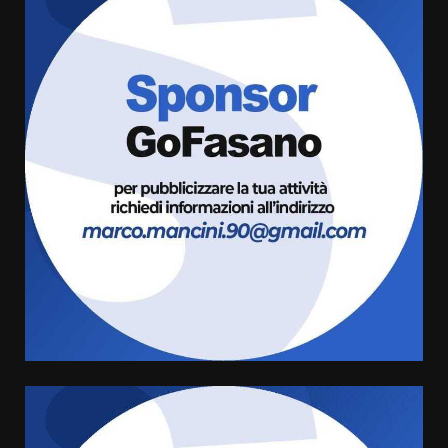
Grazia Neglia, coordinatrice
cittadina di Fratelli d’Italia,
pronta a tornare in Consiglio
comunale
3
6 Agosto 2026 08:00
Cura dei beni comuni e
cittadinanza attiva: online
l’avviso per la gestione
condivisa della Villetta di
4
Laureto
6 Agosto 2026 06:20
La magia del Minareto e la prima
assoluta de “L’Albergo
Belvedere. Il rapimento”
6 Agosto 2026 06:15
5