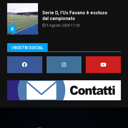
dal campionato
5 Agosto 2026 17:30
6
Truffatori in azione nelle
frazioni fasanesi
5 Agosto 2026 11:03
I NOSTRI SOCIAL
7
Fasanese ferito a colpi di arma
da fuoco
6 Agosto 2026 18:13
1
Carta d’identità: continua il piano
di aperture straordinarie del
Comune di Fasano
6 Agosto 2026 14:16
2