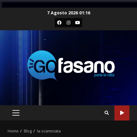
Skip
7 Agosto 2026 01:16
to
Facebook
Instagram
Youtube
content
PRIMARY
MENU
Home
Blog
la scamiciata