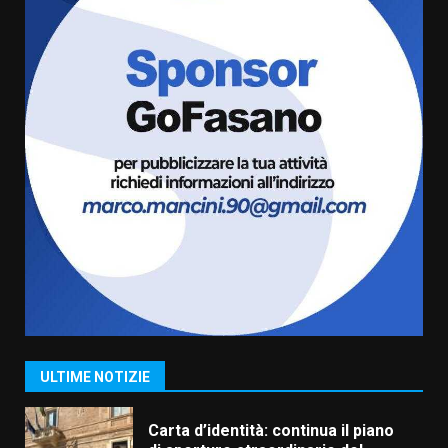
Serie D, l’Us Fasano è escluso
dal campionato
5 Agosto 2026 17:30
6
Truffatori in azione nelle
frazioni fasanesi
5 Agosto 2026 11:03
7
Fasanese ferito a colpi di arma
da fuoco
6 Agosto 2026 18:13
1
Carta d’identità: continua il piano
ULTIME NOTIZIE
di aperture straordinarie del
Comune di Fasano
6 Agosto 2026 14:16
2