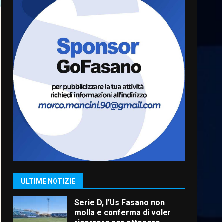
“I Contestatori: Musica di
Rivoluzione”: nuovo
appuntamento con “Fasano in
Banda”
6
7 Agosto 2026 06:05
US Fasano, Scianaro:
“Profonda amarezza per
esclusione dal campionato di
calcio”
7
7 Agosto 2026 06:00
Grande successo per la
“Sagra del Pesce Spada” a
Savelletri
9 Agosto 2026 07:32
1
ULTIME NOTIZIE
Serie D, l’Us Fasano non
molla e conferma di voler