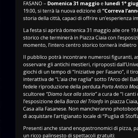
FASANO –
Domenica 31 maggio
e
lunedì 1° giu
19.00, si terrà la nuova edizione di
“Correva l’ann
storia della città, capaci di offrire un’esperienza i
La festa si aprirà domenica 31 maggio alle ore 19
storico che terminerà in Piazza Ciaia con l’esposiz
momento, l’intero centro storico tornerà indietro
Il pubblico potrà incontrare numerosi figuranti, as
osservare gli antichi mestieri, riproposti dall’Unive
giochi di un tempo di “Iniziative per Fasano”, il tir
interattiva de “L’aia che raglia” sotto l’Arco del Ba
fedele riproduzione della perduta
Porta Antica Mo
scultoree
“Diamo luce alla storia”
a cura de “I canti
l’esposizione della
Barca del Trionfo
in piazza Ciaia
Casa alla Fasanese. Non mancheranno photobooth a
di acquistare l’artigianato locale di “Puglia di Stoffa
Presenti anche stand enogastronomici di pizza, pa
un ricco palinsesto di spettacoli gratuiti: