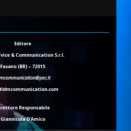
Editore
vice & Communication S.r.l.
Fasano (BR) – 72015
dmcommunication@pec.it
@ldmcommunication.com
irettore Responsabile
Giannicola D’Amico