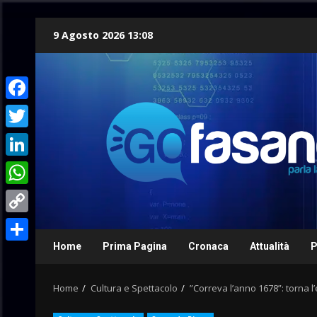
Skip
9 Agosto 2026 13:08
to
content
Facebook
Twitter
LinkedIn
WhatsApp
Copy
Link
Home
Prima Pagina
Cronaca
Attualità
P
Condividi
Home
Cultura e Spettacolo
”Correva l’anno 1678”: torna l