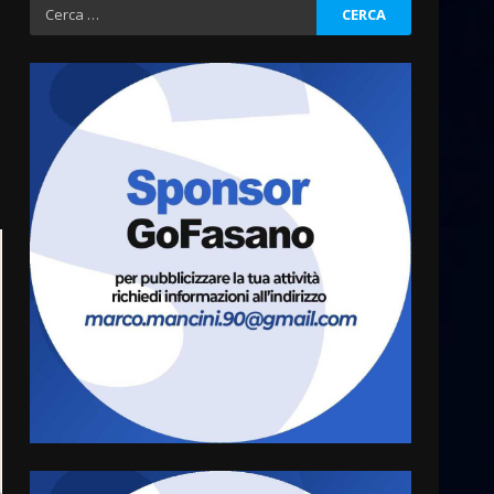
Ricerca
per:
La Banda Città di Fasano apre
ufficialmente la Festa di
Savelletri
8 Agosto 2026 11:00
3
Savelletri in festa, domani
sera grande spettacolo con
Uccio De Santis
8 Agosto 2026 07:30
4
Politiche Giovanili e Mobilità
Sostenibile: premiati gli
studenti universitari del
bando “La strada giusta”
5
8 Agosto 2026 07:15