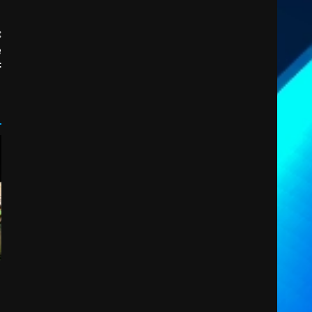
:
e
F