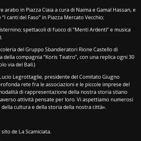
ore arabo in Piazza Ciaia a cura di Naima e Gamal Hassan, e
 “I canti del Faso” in Piazza Mercato Vecchio;
sternino; spettacoli di fuoco di “Menti Ardenti” e musica
;
ocoleria del Gruppo Sbandieratori Rione Castello di
ura della compagnia “Koris Teatro”, con una replica ogni 30
o via del Balì.)
Lucio Legrottaglie, presidente del Comitato Giugno
ofonda rete fra le associazioni e le piccole imprese del
 modalità di rappresentazione della nostra storia stiano
raverso attività pensate per loro. Vi aspettiamo numerosi
della cultura e della storia della nostra città».
 sito de La Scamiciata.