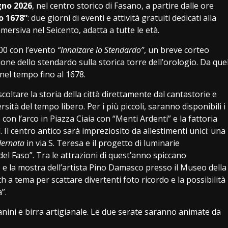
gno 2026
, nel centro storico di Fasano, a partire dalle ore
o 1678”
: due giorni di eventi e attività gratuiti dedicati alla
mmersiva nel Seicento, adatta a tutte le età.
.00 con l’evento
“Innalzare lo Stendardo”
, un breve corteo
ione dello stendardo sulla storica torre dell’orologio. Da que
 nel tempo fino al 1678.
coltare la storia della città direttamente dal cantastorie e
rsità del tempo libero. Per i più piccoli, saranno disponibili i
o con l’arco in Piazza Ciaia con “Menti Ardenti” e la fattoria
lì. Il centro antico sarà impreziosito da allestimenti unici: una
dernata
in via S. Teresa e il progetto di luminarie
 del Faso”. Tra le attrazioni di quest’anno spiccano
, e la mostra dell’artista Pino Damasco presso il Museo della
 tema per scattare divertenti foto ricordo e la possibilità
”.
nini e birra artigianale. Le due serate saranno animate da