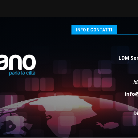
INFO E CONTATTI
LDM Ser
l
info
D