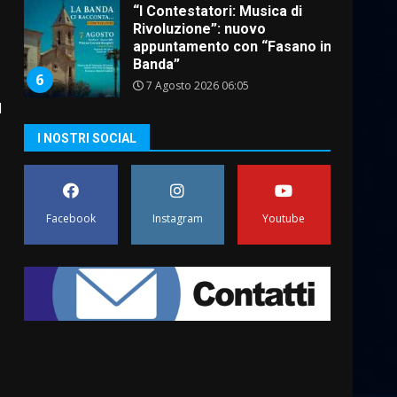
“I Contestatori: Musica di
Rivoluzione”: nuovo
appuntamento con “Fasano in
Banda”
6
7 Agosto 2026 06:05
l
US Fasano, Scianaro:
I NOSTRI SOCIAL
“Profonda amarezza per
esclusione dal campionato di
calcio”
7
7 Agosto 2026 06:00
Facebook
Instagram
Youtube
Grande successo per la
“Sagra del Pesce Spada” a
Savelletri
9 Agosto 2026 07:32
1
Serie D, l’Us Fasano non
molla e conferma di voler
ricorrere per ottenere
l’iscrizione