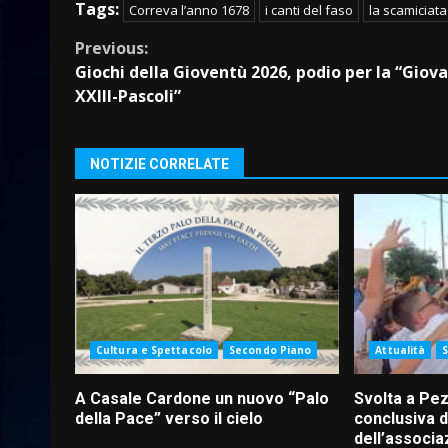
Tags:
Correva l’anno 1678
i canti del faso
la scamiciata
Continue
Previous:
Giochi della Gioventù 2026, podio per la “Giov
Reading
XXIII-Pascoli”
NOTIZIE CORRELATE
Cultura e Spettacolo
Secondo Piano
Attualità
A Casale Cardone un nuovo “Palo
Svolta a Pez
della Pace” verso il cielo
conclusiva d
dell’associa