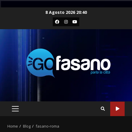
Skip
8 Agosto 2026 20:40
to
Facebook
Instagram
Youtube
content
PRIMARY
MENU
Home
Blog
fasano-roma