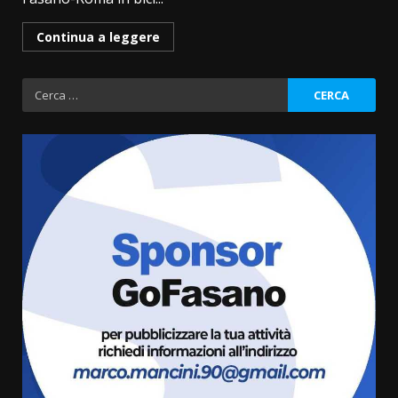
Continua a leggere
Ricerca
per:
Savelletri in festa, domani sera
grande spettacolo con Uccio De
Santis
8 Agosto 2026 07:30
3
Politiche Giovanili e Mobilità