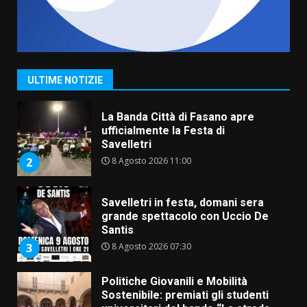
Serie D, l’Us Fasano non molla e
conferma di voler ricorrere per
ottenere l’iscrizione
8 Agosto 2026 19:55
1
ULTIME NOTIZIE
La Banda Città di Fasano apre
ufficialmente la Festa di
Savelletri
8 Agosto 2026 11:00
2
Savelletri in festa, domani sera
grande spettacolo con Uccio De
Santis
8 Agosto 2026 07:30
3
Politiche Giovanili e Mobilità
Sostenibile: premiati gli studenti