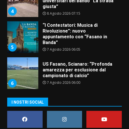
universitari del bando “La strada
giusta”
4
8 Agosto 2026 07:15
“I Contestatori: Musica di
Rivoluzione”: nuovo
appuntamento con “Fasano in
Banda”
5
7 Agosto 2026 06:05
US Fasano, Scianaro: “Profonda
amarezza per esclusione dal
campionato di calcio”
7 Agosto 2026 06:00
6
I NOSTRI SOCIAL
Fasanese ferito a colpi di arma
da fuoco
6 Agosto 2026 18:13
7