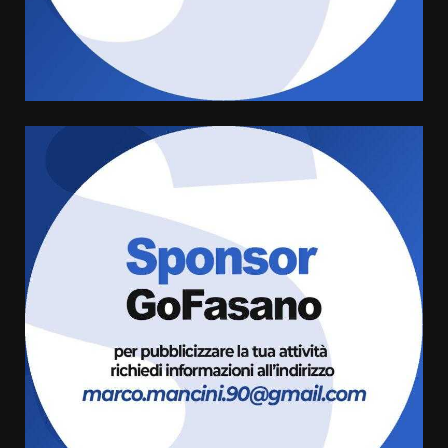
Sostenibile: premiati gli studenti
universitari del bando “La strada
giusta”
4
8 Agosto 2026 07:15
“I Contestatori: Musica di
Rivoluzione”: nuovo
appuntamento con “Fasano in
Banda”
5
7 Agosto 2026 06:05
US Fasano, Scianaro: “Profonda
amarezza per esclusione dal
campionato di calcio”
7 Agosto 2026 06:00
6
Fasanese ferito a colpi di arma
da fuoco
6 Agosto 2026 18:13
7