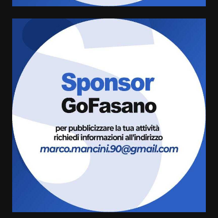
US Fasano, Scianaro: “Profonda
amarezza per esclusione dal
campionato di calcio”
7 Agosto 2026 06:00
6
Fasanese ferito a colpi di arma
da fuoco
6 Agosto 2026 18:13
7
Serie D, l’Us Fasano non molla e
conferma di voler ricorrere per
ottenere l’iscrizione
8 Agosto 2026 19:55
1
La Banda Città di Fasano apre
ufficialmente la Festa di