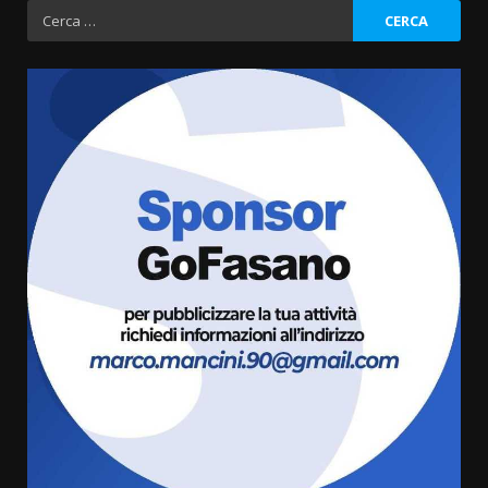
degli
Ricerca
per:
articoli
Savelletri in festa, domani sera
grande spettacolo con Uccio De
Santis
8 Agosto 2026 07:30
3
Politiche Giovanili e Mobilità
Sostenibile: premiati gli studenti
universitari del bando “La strada
giusta”
4
8 Agosto 2026 07:15
“I Contestatori: Musica di
Rivoluzione”: nuovo
appuntamento con “Fasano in
Banda”
5
7 Agosto 2026 06:05