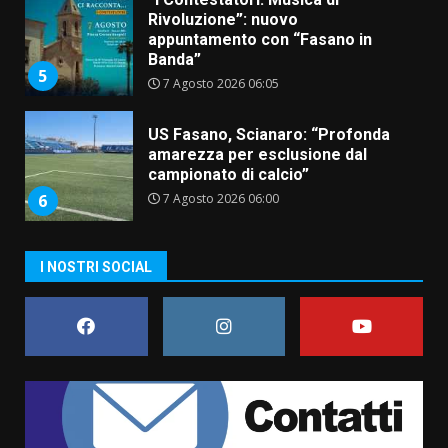
US Fasano, Scianaro: “Profonda
amarezza per esclusione dal
campionato di calcio”
7 Agosto 2026 06:00
6
Fasanese ferito a colpi di arma
da fuoco
6 Agosto 2026 18:13
7
I NOSTRI SOCIAL
Serie D, l’Us Fasano non molla e
conferma di voler ricorrere per
ottenere l’iscrizione
8 Agosto 2026 19:55
1
La Banda Città di Fasano apre
ufficialmente la Festa di
Savelletri