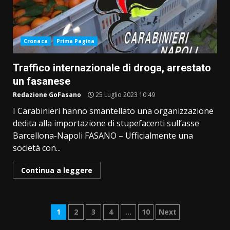
Cronaca
Prima Pagina
Traffico internazionale di droga, arrestato
un fasanese
Redazione GoFasano
25 Luglio 2023 10:49
I Carabinieri hanno smantellato una organizzazione
dedita alla importazione di stupefacenti sull’asse
Barcellona-Napoli FASANO – Ufficialmente una
società con...
Continua a leggere
Paginazione
1
2
3
4
…
10
Next