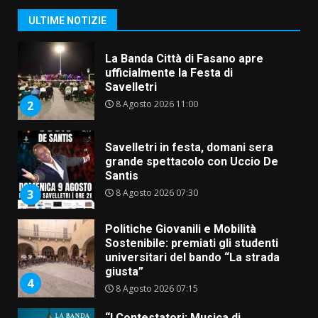
Savelletri
ULTIME NOTIZIE
8 Agosto 2026 11:00
2
Savelletri in festa, domani sera
grande spettacolo con Uccio De
Santis
8 Agosto 2026 07:30
3
Politiche Giovanili e Mobilità
Sostenibile: premiati gli studenti
universitari del bando “La strada
giusta”
4
8 Agosto 2026 07:15
“I Contestatori: Musica di
Rivoluzione”: nuovo
appuntamento con “Fasano in
Banda”
5
7 Agosto 2026 06:05