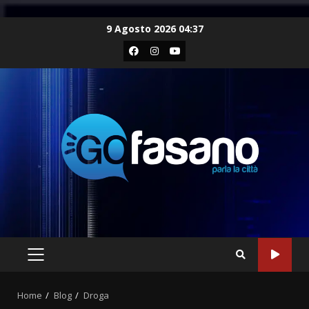
Skip
9 Agosto 2026 04:37
to
Facebook
Instagram
Youtube
content
PRIMARY
MENU
Home
Blog
Droga