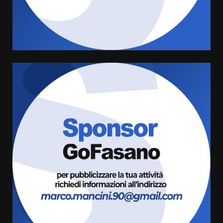
amarezza per esclusione dal
campionato di calcio”
7 Agosto 2026 06:00
4
Fasanese ferito a colpi di arma
da fuoco
6 Agosto 2026 18:13
5
Carta d’identità: continua il piano
di aperture straordinarie del
Comune di Fasano
6 Agosto 2026 14:16
6
Grazia Neglia, coordinatrice
cittadina di Fratelli d’Italia,
pronta a tornare in Consiglio
comunale
7
6 Agosto 2026 08:00