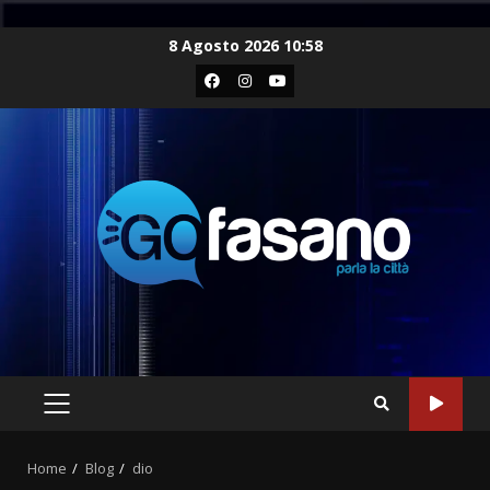
Skip
8 Agosto 2026 10:58
to
Facebook
Instagram
Youtube
content
PRIMARY
MENU
Home
Blog
dio