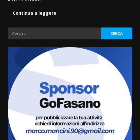
Continua a leggere
Ricerca
per:
“I Contestatori: Musica di
Rivoluzione”: nuovo
appuntamento con “Fasano in
Banda”
3
7 Agosto 2026 06:05
US Fasano, Scianaro: “Profonda