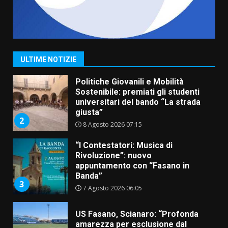
Savelletri in festa, domani sera
grande spettacolo con Uccio De
Santis
8 Agosto 2026 07:30
1
ULTIME NOTIZIE
Politiche Giovanili e Mobilità
Sostenibile: premiati gli studenti
universitari del bando “La strada
giusta”
2
8 Agosto 2026 07:15
“I Contestatori: Musica di
Rivoluzione”: nuovo
appuntamento con “Fasano in
Banda”
3
7 Agosto 2026 06:05
US Fasano, Scianaro: “Profonda
amarezza per esclusione dal