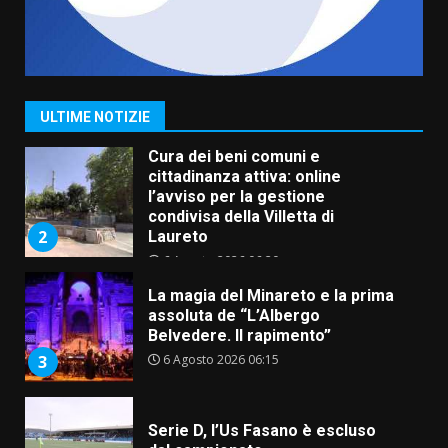
Grazia Neglia, coordinatrice
cittadina di Fratelli d’Italia,
pronta a tornare in Consiglio
comunale
1
ULTIME NOTIZIE
6 Agosto 2026 08:00
Cura dei beni comuni e
cittadinanza attiva: online
l’avviso per la gestione
condivisa della Villetta di
2
Laureto
6 Agosto 2026 06:20
La magia del Minareto e la prima
assoluta de “L’Albergo
Belvedere. Il rapimento”
6 Agosto 2026 06:15
3
Serie D, l’Us Fasano è escluso