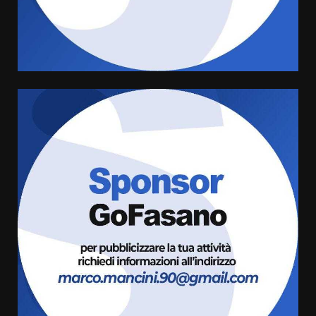
Serie D, l’Us Fasano è escluso
dal campionato
5 Agosto 2026 17:30
4
Truffatori in azione nelle
frazioni fasanesi
5 Agosto 2026 11:03
5
Residenti di Savelletri scrivono
al Prefetto: “Noi cittadini di
serie B”
5 Agosto 2026 06:15
6
A Savelletri torna la Sagra del
Pesce Spada: appuntamento a
sabato 8 agosto
5 Agosto 2026 06:10
7