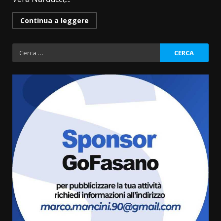
Continua a leggere
Ricerca
per:
La magia del Minareto e la prima
assoluta de “L’Albergo
Belvedere. Il rapimento”
6 Agosto 2026 06:15
3