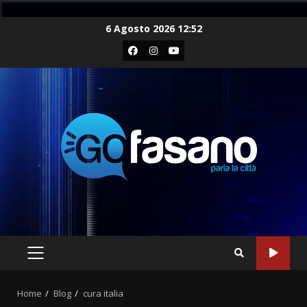
Skip
6 Agosto 2026 12:52
to
Facebook
Instagram
Youtube
content
PRIMARY
MENU
Home
Blog
cura italia