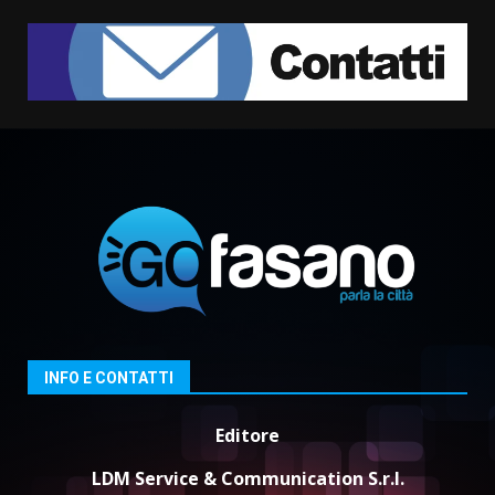
Grazia Neglia, coordinatrice
cittadina di Fratelli d’Italia,
pronta a tornare in Consiglio
comunale
1
6 Agosto 2026 08:00
Cura dei beni comuni e
cittadinanza attiva: online
l’avviso per la gestione
condivisa della Villetta di
2
Laureto
6 Agosto 2026 06:20
La magia del Minareto e la prima
assoluta de “L’Albergo
Belvedere. Il rapimento”
6 Agosto 2026 06:15
3
INFO E CONTATTI
Editore
Serie D, l’Us Fasano è escluso
dal campionato
LDM Service & Communication S.r.l.