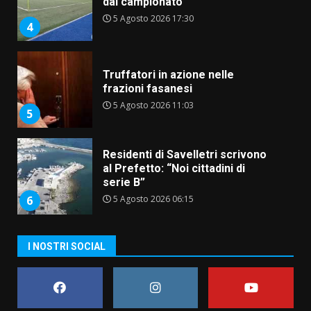
dal campionato
5 Agosto 2026 17:30
4
Truffatori in azione nelle
frazioni fasanesi
5 Agosto 2026 11:03
5
Residenti di Savelletri scrivono
al Prefetto: “Noi cittadini di
serie B”
5 Agosto 2026 06:15
6
A Savelletri torna la Sagra del
I NOSTRI SOCIAL
Pesce Spada: appuntamento a
sabato 8 agosto
5 Agosto 2026 06:10
7