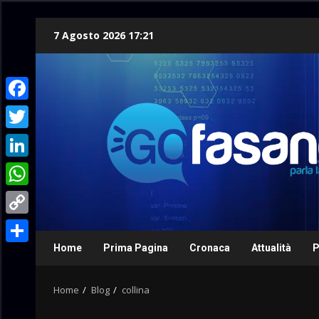
Skip
7 Agosto 2026 17:21
to
content
Facebook
Twitter
LinkedIn
WhatsApp
Copy
Link
Home
Prima Pagina
Cronaca
Attualità
P
Condividi
Home
Blog
collina