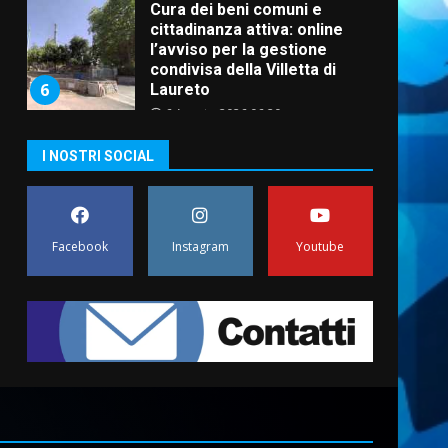
Cura dei beni comuni e
cittadinanza attiva: online
l’avviso per la gestione
condivisa della Villetta di
6
Laureto
6 Agosto 2026 06:20
La magia del Minareto e la
I NOSTRI SOCIAL
prima assoluta de “L’Albergo
Belvedere. Il rapimento”
6 Agosto 2026 06:15
7
Facebook
Instagram
Youtube
“I Contestatori: Musica di
Rivoluzione”: nuovo
appuntamento con “Fasano in
Banda”
1
7 Agosto 2026 06:05
US Fasano, Scianaro:
“Profonda amarezza per
esclusione dal campionato di
calcio”