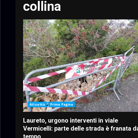
collina
Attualità
Prima Pagina
Laureto, urgono interventi in viale
Vermicelli: parte delle strada è franata d
tempo