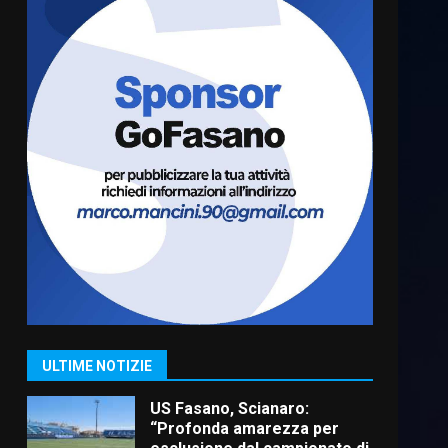
Cura dei beni comuni e
cittadinanza attiva: online
l’avviso per la gestione
condivisa della Villetta di
6
Laureto
6 Agosto 2026 06:20
La magia del Minareto e la
prima assoluta de “L’Albergo
Belvedere. Il rapimento”
6 Agosto 2026 06:15
7
“I Contestatori: Musica di
Rivoluzione”: nuovo
appuntamento con “Fasano in
Banda”
1
ULTIME NOTIZIE
7 Agosto 2026 06:05
US Fasano, Scianaro:
“Profonda amarezza per