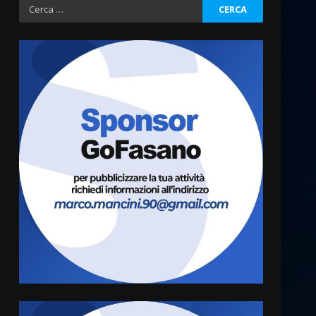
Ricerca
per:
Fasanese ferito a colpi di
arma da fuoco
6 Agosto 2026 18:13
3
Carta d’identità: continua il
piano di aperture
straordinarie del Comune di
Fasano
4
6 Agosto 2026 14:16
Grazia Neglia, coordinatrice
cittadina di Fratelli d’Italia,
pronta a tornare in Consiglio
comunale
5
6 Agosto 2026 08:00