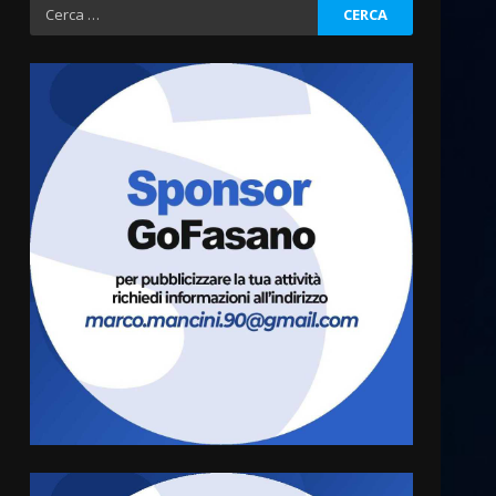
Ricerca
per:
Residenti di Savelletri
scrivono al Prefetto: “Noi
cittadini di serie B”
5 Agosto 2026 06:15
3
A Savelletri torna la Sagra del
Pesce Spada: appuntamento
a sabato 8 agosto
5 Agosto 2026 06:10
4
L’abusivismo giornalistico è
un pericolo
3 Agosto 2026 17:22
5