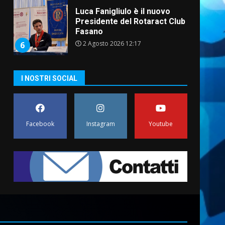
Luca Fanigliulo è il nuovo
Presidente del Rotaract Club
Fasano
2 Agosto 2026 12:17
6
I NOSTRI SOCIAL
Il Premio Internazionale
Fajano torna a Savelletri
2 Agosto 2026 06:05
7
Facebook
Instagram
Youtube
Serie D, l’Us Fasano è
escluso dal campionato
5 Agosto 2026 17:30
1
Truffatori in azione nelle
frazioni fasanesi