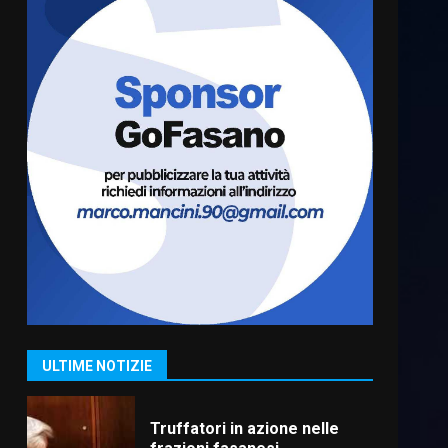
Luca Fanigliulo è il nuovo
Presidente del Rotaract Club
Fasano
2 Agosto 2026 12:17
6
Il Premio Internazionale
Fajano torna a Savelletri
2 Agosto 2026 06:05
7
Serie D, l’Us Fasano è
escluso dal campionato
5 Agosto 2026 17:30
1
ULTIME NOTIZIE
Truffatori in azione nelle