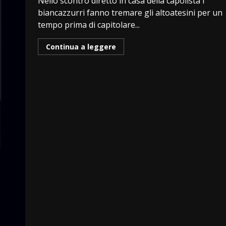
Nello scontro diretto in casa della capolista i
biancazzurri fanno tremare gli altoatesini per un
tempo prima di capitolare...
Continua a leggere