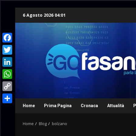
Skip
6 Agosto 2026 04:01
to
content
Facebook
Twitter
LinkedIn
WhatsApp
Copy
Link
Home
Prima Pagina
Cronaca
Attualità
P
Condividi
Home
Blog
bolzano