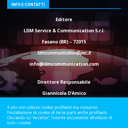
3
Laureto
INFO E CONTATTI
6 Agosto 2026 06:20
Editore
La magia del Minareto e la prima
assoluta de “L’Albergo
LDM Service & Communication S.r.l.
Belvedere. Il rapimento”
6 Agosto 2026 06:15
4
Fasano (BR) – 72015
ldmcommunication@pec.it
Serie D, l’Us Fasano è escluso
info@ldmcommunication.com
dal campionato
5 Agosto 2026 17:30
5
Direttore Responsabile
Giannicola D’Amico
Il sito non utilizza cookie profilanti ma consente
Termini e Condizioni
Privacy Policy
l'installazione di cookie di terze parti anche profilanti.
Informazioni Legali
Cliccando su “Accetta”, l'utente acconsente all'utilizzo di
tutti i cookie.