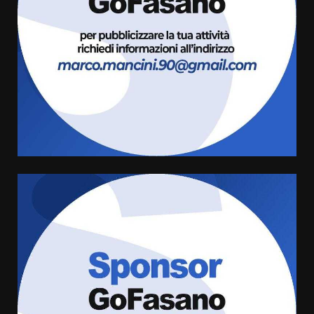
l’avviso per la gestione
condivisa della Villetta di
3
Laureto
6 Agosto 2026 06:20
La magia del Minareto e la prima
assoluta de “L’Albergo
Belvedere. Il rapimento”
6 Agosto 2026 06:15
4
Serie D, l’Us Fasano è escluso
dal campionato
5 Agosto 2026 17:30
5
Truffatori in azione nelle
frazioni fasanesi
5 Agosto 2026 11:03
6