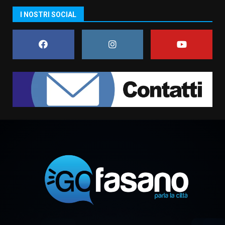
Residenti di Savelletri scrivono
I NOSTRI SOCIAL
al Prefetto: “Noi cittadini di
serie B”
5 Agosto 2026 06:15
7
Carta d’identità: continua il piano
di aperture straordinarie del
Comune di Fasano
6 Agosto 2026 14:16
1
Grazia Neglia, coordinatrice
cittadina di Fratelli d’Italia,
pronta a tornare in Consiglio
comunale
2
6 Agosto 2026 08:00
Cura dei beni comuni e
cittadinanza attiva: online
l’avviso per la gestione
condivisa della Villetta di