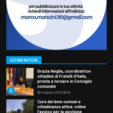
Residenti di Savelletri scrivono
al Prefetto: “Noi cittadini di
serie B”
5 Agosto 2026 06:15
7
Carta d’identità: continua il piano
di aperture straordinarie del
Comune di Fasano
6 Agosto 2026 14:16
1
ULTIME NOTIZIE
Grazia Neglia, coordinatrice
cittadina di Fratelli d’Italia,
pronta a tornare in Consiglio
comunale
2
6 Agosto 2026 08:00
Cura dei beni comuni e
cittadinanza attiva: online
l’avviso per la gestione