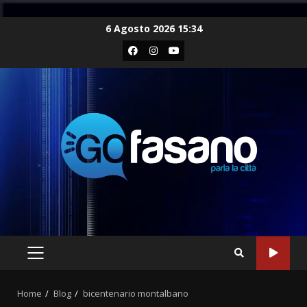
Skip
6 Agosto 2026 15:34
to
Facebook
Instagram
Youtube
content
PRIMARY
MENU
Home
Blog
bicentenario montalbano