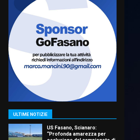
Cura dei beni comuni e
cittadinanza attiva: online
l’avviso per la gestione
condivisa della Villetta di
6
Laureto
6 Agosto 2026 06:20
La magia del Minareto e la
prima assoluta de “L’Albergo
Belvedere. Il rapimento”
6 Agosto 2026 06:15
7
“I Contestatori: Musica di
Rivoluzione”: nuovo
appuntamento con “Fasano in
Banda”
1
ULTIME NOTIZIE
7 Agosto 2026 06:05
US Fasano, Scianaro:
“Profonda amarezza per