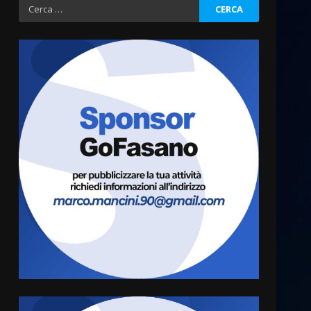
Ricerca
per:
Fasanese ferito a colpi di
arma da fuoco
6 Agosto 2026 18:13
3
Carta d’identità: continua il
piano di aperture
straordinarie del Comune di
Fasano
4
6 Agosto 2026 14:16
Grazia Neglia, coordinatrice
cittadina di Fratelli d’Italia,
pronta a tornare in Consiglio
comunale
5
6 Agosto 2026 08:00