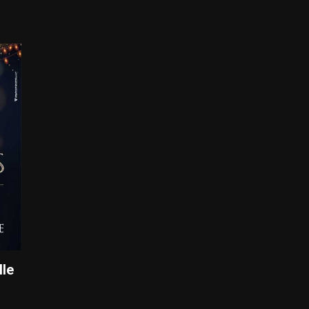
s
lle