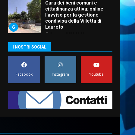
Cura dei beni comuni e
cittadinanza attiva: online
l’avviso per la gestione
condivisa della Villetta di
6
Laureto
6 Agosto 2026 06:20
La magia del Minareto e la
I NOSTRI SOCIAL
prima assoluta de “L’Albergo
Belvedere. Il rapimento”
6 Agosto 2026 06:15
7
Facebook
Instagram
Youtube
“I Contestatori: Musica di
Rivoluzione”: nuovo
appuntamento con “Fasano in
Banda”
1
7 Agosto 2026 06:05
US Fasano, Scianaro:
“Profonda amarezza per
esclusione dal campionato di
calcio”