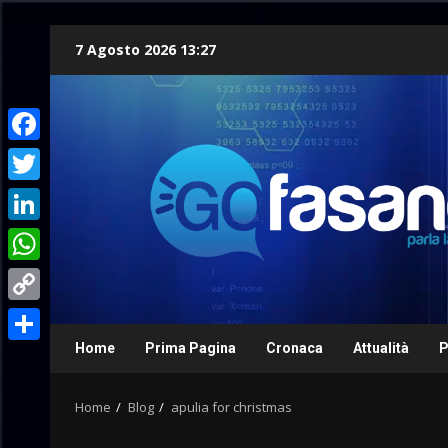
Skip
7 Agosto 2026 13:27
to
content
Facebook
Twitter
LinkedIn
WhatsApp
Copy
Link
Home
Prima Pagina
Cronaca
Attualità
P
Condividi
Home
Blog
apulia for christmas