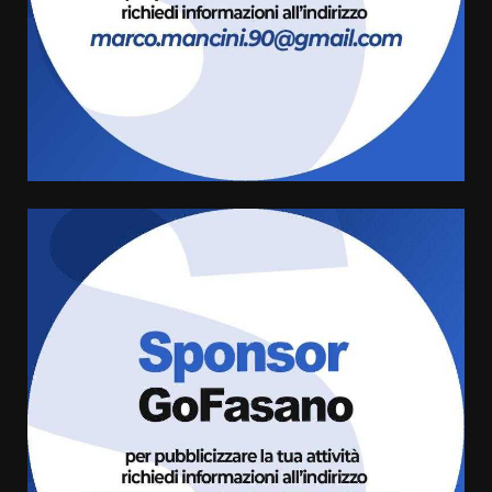
Savelletri in festa, domani sera
grande spettacolo con Uccio De
Santis
8 Agosto 2026 07:30
4
Politiche Giovanili e Mobilità
Sostenibile: premiati gli studenti
universitari del bando “La strada
giusta”
5
8 Agosto 2026 07:15
“I Contestatori: Musica di
Rivoluzione”: nuovo
appuntamento con “Fasano in
Banda”
6
7 Agosto 2026 06:05
US Fasano, Scianaro: “Profonda