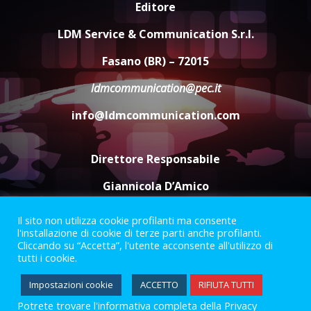
Editore
Savelletri in festa, domani sera
grande spettacolo con Uccio De
LDM Service & Communication S.r.l.
Santis
8 Agosto 2026 07:30
4
Fasano (BR) – 72015
ldmcommunication@pec.it
Politiche Giovanili e Mobilità
Sostenibile: premiati gli studenti
info@ldmcommunication.com
universitari del bando “La strada
giusta”
5
8 Agosto 2026 07:15
Direttore Responsabile
Giannicola D’Amico
Il sito non utilizza cookie profilanti ma consente
Termini e Condizioni
Privacy Policy
l'installazione di cookie di terze parti anche profilanti.
Informazioni Legali
Cliccando su “Accetta”, l'utente acconsente all'utilizzo di
tutti i cookie.
Facebook
Instagram
Youtube
Impostazioni cookie
ACCETTO
RIFIUTA TUTTI
Potrete trovare l'informativa completa della Privacy
2023 © Gofasano
|
Powered by
Creativestudio
&
LGC
.