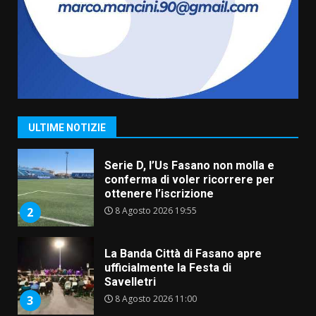
amarezza per esclusione dal
campionato di calcio”
7 Agosto 2026 06:00
7
Grande successo per la “Sagra
del Pesce Spada” a Savelletri
9 Agosto 2026 07:32
1
ULTIME NOTIZIE
Serie D, l’Us Fasano non molla e
conferma di voler ricorrere per
ottenere l’iscrizione
8 Agosto 2026 19:55
2
La Banda Città di Fasano apre
ufficialmente la Festa di
Savelletri
8 Agosto 2026 11:00
3