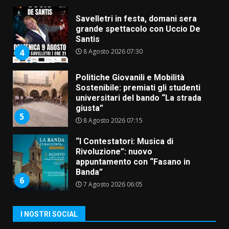
Savelletri in festa, domani sera
grande spettacolo con Uccio De
Santis
8 Agosto 2026 07:30
4
Politiche Giovanili e Mobilità
Sostenibile: premiati gli studenti
universitari del bando “La strada
giusta”
5
8 Agosto 2026 07:15
“I Contestatori: Musica di
Rivoluzione”: nuovo
appuntamento con “Fasano in
Banda”
6
7 Agosto 2026 06:05
US Fasano, Scianaro: “Profonda
I NOSTRI SOCIAL
amarezza per esclusione dal