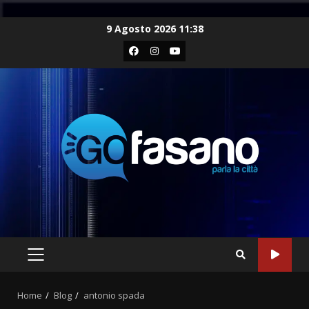
Skip
9 Agosto 2026 11:38
to
Facebook
Instagram
Youtube
content
PRIMARY
MENU
Home
Blog
antonio spada