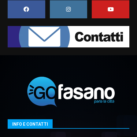
campionato di calcio”
7 Agosto 2026 06:00
7
Grande successo per la “Sagra
del Pesce Spada” a Savelletri
9 Agosto 2026 07:32
1
Serie D, l’Us Fasano non molla e
conferma di voler ricorrere per
ottenere l’iscrizione
8 Agosto 2026 19:55
2
La Banda Città di Fasano apre
ufficialmente la Festa di
Savelletri
8 Agosto 2026 11:00
3
INFO E CONTATTI