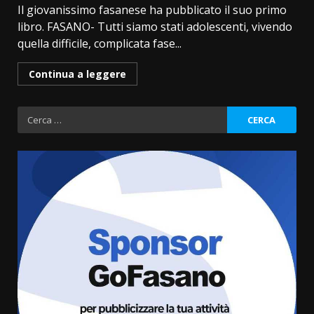
Il giovanissimo fasanese ha pubblicato il suo primo
libro. FASANO- Tutti siamo stati adolescenti, vivendo
quella difficile, complicata fase...
Continua a leggere
Ricerca
per:
La Banda Città di Fasano apre
ufficialmente la Festa di
Savelletri
8 Agosto 2026 11:00
3