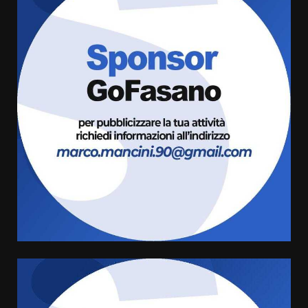
Politiche Giovanili e Mobilità
Sostenibile: premiati gli studenti
universitari del bando “La strada
giusta”
3
8 Agosto 2026 07:15
“I Contestatori: Musica di
Rivoluzione”: nuovo
appuntamento con “Fasano in
Banda”
4
7 Agosto 2026 06:05
US Fasano, Scianaro: “Profonda
amarezza per esclusione dal
campionato di calcio”
7 Agosto 2026 06:00
5