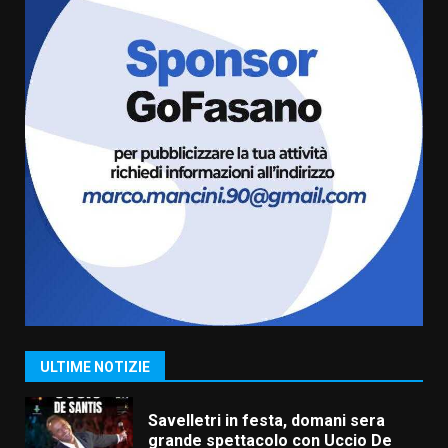
Fasanese ferito a colpi di arma
da fuoco
6 Agosto 2026 18:13
6
Carta d’identità: continua il piano
di aperture straordinarie del
Comune di Fasano
6 Agosto 2026 14:16
7
La Banda Città di Fasano apre
ufficialmente la Festa di
Savelletri
8 Agosto 2026 11:00
1
ULTIME NOTIZIE
Savelletri in festa, domani sera
grande spettacolo con Uccio De