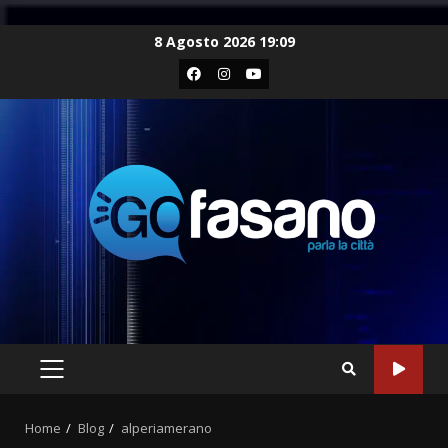
Skip
8 Agosto 2026 19:09
to
Facebook
Instagram
Youtube
content
PRIMARY
MENU
Home
Blog
alperiamerano