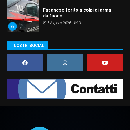
Fasanese ferito a colpi di arma
da fuoco
6 Agosto 2026 18:13
6
Carta d’identità: continua il piano
I NOSTRI SOCIAL
di aperture straordinarie del
Comune di Fasano
6 Agosto 2026 14:16
7
La Banda Città di Fasano apre
ufficialmente la Festa di
Savelletri
8 Agosto 2026 11:00
1
Savelletri in festa, domani sera
grande spettacolo con Uccio De
Santis