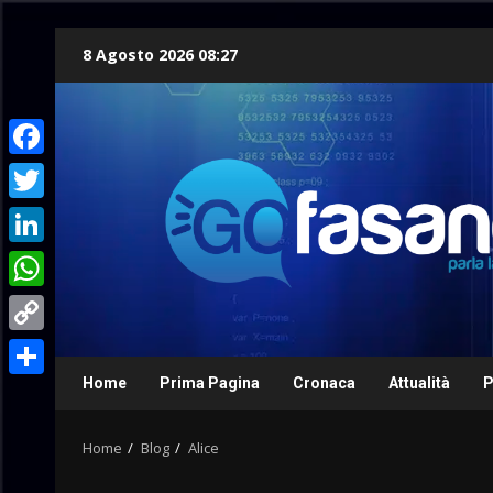
Skip
8 Agosto 2026 08:27
to
content
Facebook
Twitter
LinkedIn
WhatsApp
Copy
Link
Home
Prima Pagina
Cronaca
Attualità
P
Condividi
Home
Blog
Alice