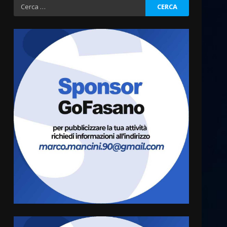
Ricerca
per:
“I Contestatori: Musica di
Rivoluzione”: nuovo
appuntamento con “Fasano in
Banda”
3
7 Agosto 2026 06:05
US Fasano, Scianaro:
“Profonda amarezza per
esclusione dal campionato di
calcio”
4
7 Agosto 2026 06:00
Fasanese ferito a colpi di
arma da fuoco
6 Agosto 2026 18:13
5