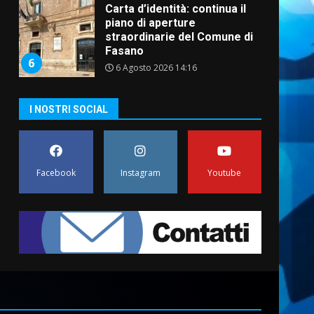
Carta d’identità: continua il
piano di aperture
straordinarie del Comune di
Fasano
6
6 Agosto 2026 14:16
Grazia Neglia, coordinatrice
I NOSTRI SOCIAL
cittadina di Fratelli d’Italia,
pronta a tornare in Consiglio
comunale
7
6 Agosto 2026 08:00
Facebook
Instagram
Youtube
Savelletri in festa, domani
sera grande spettacolo con
Uccio De Santis
8 Agosto 2026 07:30
1
Politiche Giovanili e Mobilità
Sostenibile: premiati gli
studenti universitari del
bando “La strada giusta”