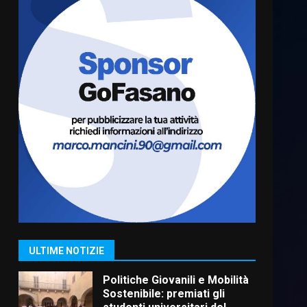
Carta d’identità: continua il
piano di aperture
straordinarie del Comune di
Fasano
6
6 Agosto 2026 14:16
Grazia Neglia, coordinatrice
cittadina di Fratelli d’Italia,
pronta a tornare in Consiglio
comunale
7
6 Agosto 2026 08:00
Savelletri in festa, domani
sera grande spettacolo con
Uccio De Santis
8 Agosto 2026 07:30
1
ULTIME NOTIZIE
Politiche Giovanili e Mobilità
Sostenibile: premiati gli