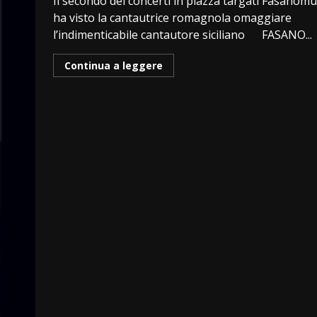
Il secondo dei concerti in piazza targati Fasanomu
ha visto la cantautrice romagnola omaggiare
l’indimenticabile cantautore siciliano FASANO...
Continua a leggere