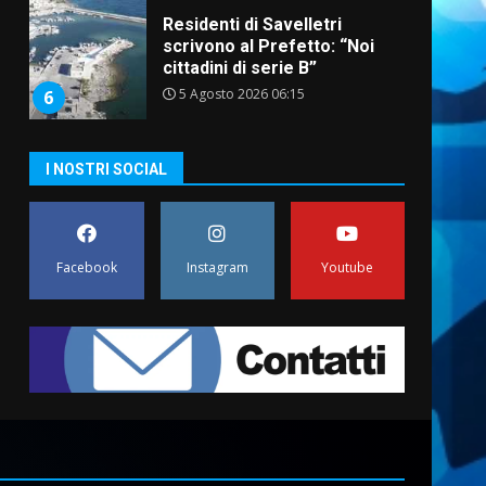
Residenti di Savelletri
scrivono al Prefetto: “Noi
cittadini di serie B”
5 Agosto 2026 06:15
6
A Savelletri torna la Sagra del
I NOSTRI SOCIAL
Pesce Spada: appuntamento
a sabato 8 agosto
5 Agosto 2026 06:10
7
Facebook
Instagram
Youtube
Grazia Neglia, coordinatrice
cittadina di Fratelli d’Italia,
pronta a tornare in Consiglio
comunale
1
6 Agosto 2026 08:00
Cura dei beni comuni e
cittadinanza attiva: online
l’avviso per la gestione
condivisa della Villetta di