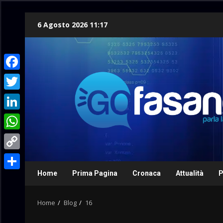
Skip
6 Agosto 2026 11:17
to
content
Facebook
Twitter
LinkedIn
WhatsApp
Copy
Link
Home
Prima Pagina
Cronaca
Attualità
P
Condividi
Home
Blog
16