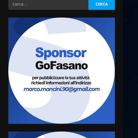
Ricerca
per:
La magia del Minareto e la
prima assoluta de “L’Albergo
Belvedere. Il rapimento”
6 Agosto 2026 06:15
3
Serie D, l’Us Fasano è
escluso dal campionato
5 Agosto 2026 17:30
4
Truffatori in azione nelle
frazioni fasanesi
5 Agosto 2026 11:03
5