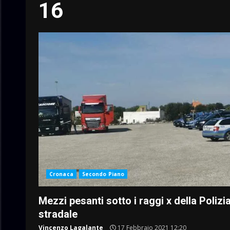
16
Cronaca
Secondo Piano
Mezzi pesanti sotto i raggi x della Polizi
stradale
Vincenzo Lagalante
17 Febbraio 2021 12:20