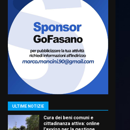
Residenti di Savelletri
scrivono al Prefetto: “Noi
cittadini di serie B”
5 Agosto 2026 06:15
6
A Savelletri torna la Sagra del
Pesce Spada: appuntamento
a sabato 8 agosto
5 Agosto 2026 06:10
7
Grazia Neglia, coordinatrice
cittadina di Fratelli d’Italia,
pronta a tornare in Consiglio
comunale
1
ULTIME NOTIZIE
6 Agosto 2026 08:00
Cura dei beni comuni e
cittadinanza attiva: online
l’avviso per la gestione