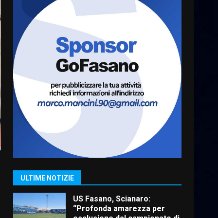
6 Agosto 2026 06:20
La magia del Minareto e la
prima assoluta de “L’Albergo
Belvedere. Il rapimento”
6 Agosto 2026 06:15
7
“I Contestatori: Musica di
Rivoluzione”: nuovo
appuntamento con “Fasano in
Banda”
1
7 Agosto 2026 06:05
US Fasano, Scianaro:
“Profonda amarezza per
esclusione dal campionato di
calcio”
2
ULTIME NOTIZIE
7 Agosto 2026 06:00
Fasanese ferito a colpi di