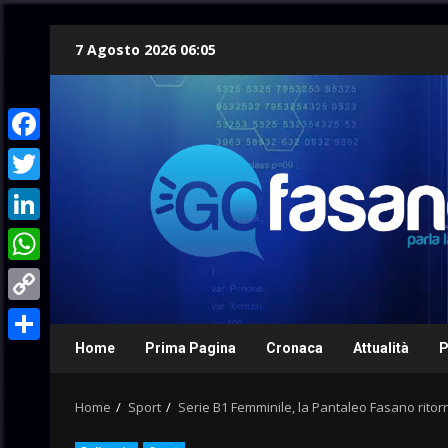
Skip
7 Agosto 2026 06:05
to
content
Facebook
Twitter
LinkedIn
WhatsApp
Copy
Link
Home
Prima Pagina
Cronaca
Attualità
P
Condividi
Home
Sport
Serie B1 Femminile, la Pantaleo Fasano ritor