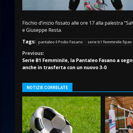
Fischio d’inizio fissato alle ore 17 alla palestra “S
e Giuseppe Resta.
Tags:
pantaleo il Podio Fasano
serie b1 femminiile fipav
Continue
Previous:
Serie B1 Femminile, la Pantaleo Fasano a segn
Reading
anche in trasferta con un nuovo 3-0
NOTIZIE CORRELATE