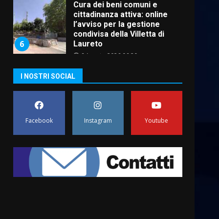
La magia del Minareto e la
prima assoluta de “L’Albergo
Belvedere. Il rapimento”
6 Agosto 2026 06:15
7
“I Contestatori: Musica di
I NOSTRI SOCIAL
Rivoluzione”: nuovo
appuntamento con “Fasano in
Banda”
1
7 Agosto 2026 06:05
Facebook
Instagram
Youtube
US Fasano, Scianaro:
“Profonda amarezza per
esclusione dal campionato di
calcio”
2
7 Agosto 2026 06:00
Fasanese ferito a colpi di
arma da fuoco