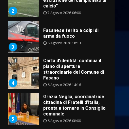
arma da fuoco
6 Agosto 2026 18:13
3
Carta d’identità: continua il
piano di aperture
straordinarie del Comune di
Fasano
4
6 Agosto 2026 14:16
Grazia Neglia, coordinatrice
cittadina di Fratelli d’Italia,
pronta a tornare in Consiglio
comunale
5
6 Agosto 2026 08:00
Cura dei beni comuni e
cittadinanza attiva: online
l’avviso per la gestione
condivisa della Villetta di
6
Laureto
6 Agosto 2026 06:20