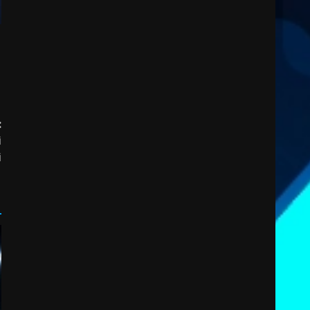
:
i
i