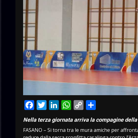
Facebook
Twitter
LinkedIn
WhatsApp
Copy
Condivid
Link
Nella terza giornata arriva la compagine del
FASANO – Si torna tra le mura amiche per affron
reduce dalla secca sconfitta casalinga contro l’Arz