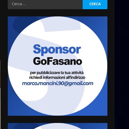
Ricerca
Fasanese ferito a colpi di
arma da fuoco
per:
6 Agosto 2026 18:13
3
Carta d’identità: continua il
piano di aperture
straordinarie del Comune di
Fasano
4
6 Agosto 2026 14:16
Grazia Neglia, coordinatrice
cittadina di Fratelli d’Italia,
pronta a tornare in Consiglio
comunale
5
6 Agosto 2026 08:00
Cura dei beni comuni e
cittadinanza attiva: online
l’avviso per la gestione
condivisa della Villetta di
6
Laureto