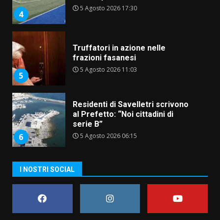
5 Agosto 2026 11:03
5
Residenti di Savelletri scrivono
al Prefetto: “Noi cittadini di
serie B”
5 Agosto 2026 06:15
6
A Savelletri torna la Sagra del
Pesce Spada: appuntamento a
sabato 8 agosto
5 Agosto 2026 06:10
7
Grazia Neglia, coordinatrice
I NOSTRI SOCIAL
cittadina di Fratelli d’Italia,
pronta a tornare in Consiglio
comunale
1
6 Agosto 2026 08:00