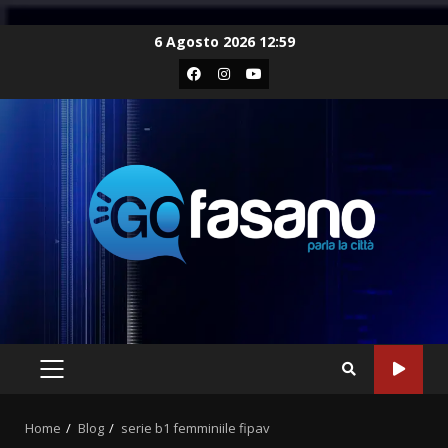
Skip
6 Agosto 2026 12:59
to
Facebook
Instagram
Youtube
content
PRIMARY
MENU
Home
Blog
serie b1 femminiile fipav