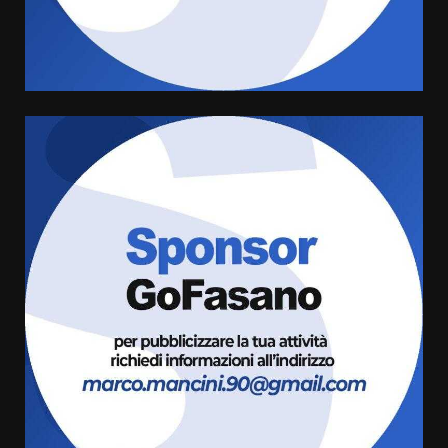
frazioni fasanesi
5 Agosto 2026 11:03
5
Residenti di Savelletri scrivono
al Prefetto: “Noi cittadini di
serie B”
5 Agosto 2026 06:15
6
A Savelletri torna la Sagra del
Pesce Spada: appuntamento a
sabato 8 agosto
5 Agosto 2026 06:10
7
Grazia Neglia, coordinatrice
cittadina di Fratelli d’Italia,
pronta a tornare in Consiglio
comunale
1
6 Agosto 2026 08:00