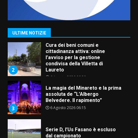
Cura dei beni comuni e
cittadinanza attiva: online
l’avviso per la gestione
condivisa della Villetta di
2
Laureto
ULTIME NOTIZIE
6 Agosto 2026 06:20
La magia del Minareto e la prima
assoluta de “L’Albergo
Belvedere. Il rapimento”
6 Agosto 2026 06:15
3
Serie D, l’Us Fasano è escluso
dal campionato
5 Agosto 2026 17:30
4
Truffatori in azione nelle
frazioni fasanesi