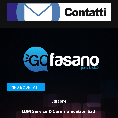
Cura dei beni comuni e
cittadinanza attiva: online
l’avviso per la gestione
condivisa della Villetta di
2
Laureto
6 Agosto 2026 06:20
La magia del Minareto e la prima
assoluta de “L’Albergo
Belvedere. Il rapimento”
6 Agosto 2026 06:15
3
Serie D, l’Us Fasano è escluso
dal campionato
5 Agosto 2026 17:30
4
INFO E CONTATTI
Editore
Truffatori in azione nelle
frazioni fasanesi
LDM Service & Communication S.r.l.
5 Agosto 2026 11:03