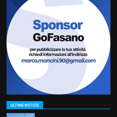
giusta”
5
8 Agosto 2026 07:15
“I Contestatori: Musica di
Rivoluzione”: nuovo
appuntamento con “Fasano in
Banda”
6
7 Agosto 2026 06:05
US Fasano, Scianaro: “Profonda
amarezza per esclusione dal
campionato di calcio”
7 Agosto 2026 06:00
7
Grande successo per la “Sagra
del Pesce Spada” a Savelletri
9 Agosto 2026 07:32
1
ULTIME NOTIZIE