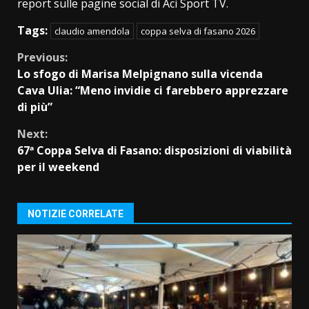
report sulle pagine social di Aci Sport TV.
Tags:
claudio amendola
coppa selva di fasano 2026
Continue
Previous:
Lo sfogo di Marisa Melpignano sulla vicenda
Reading
Cava Ulia: “Meno invidie ci farebbero apprezzare
di più”
Next:
67ª Coppa Selva di Fasano: disposizioni di viabilità
per il weekend
NOTIZIE CORRELATE