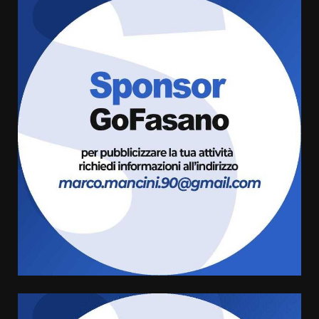
La Banda Città di Fasano apre
ufficialmente la Festa di
Savelletri
8 Agosto 2026 11:00
3
Savelletri in festa, domani sera
grande spettacolo con Uccio De
Santis
8 Agosto 2026 07:30
4
Politiche Giovanili e Mobilità
Sostenibile: premiati gli studenti
universitari del bando “La strada