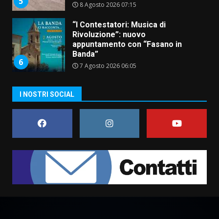
5
8 Agosto 2026 07:15
“I Contestatori: Musica di
Rivoluzione”: nuovo
appuntamento con “Fasano in
Banda”
6
7 Agosto 2026 06:05
US Fasano, Scianaro: “Profonda
I NOSTRI SOCIAL
amarezza per esclusione dal
campionato di calcio”
7 Agosto 2026 06:00
7
Grande successo per la “Sagra
del Pesce Spada” a Savelletri
9 Agosto 2026 07:32
1
Serie D, l’Us Fasano non molla e