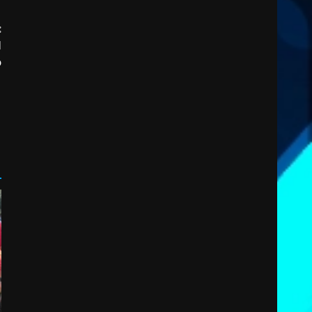
:
l
o