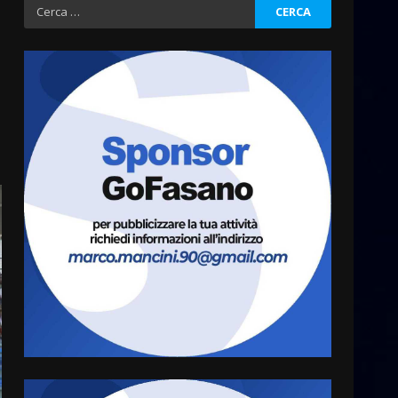
Rivoluzione”: nuovo
Ricerca
appuntamento con “Fasano in
per:
Banda”
3
7 Agosto 2026 06:05
US Fasano, Scianaro:
“Profonda amarezza per
esclusione dal campionato di
calcio”
4
7 Agosto 2026 06:00
Fasanese ferito a colpi di
arma da fuoco
6 Agosto 2026 18:13
5
Carta d’identità: continua il
piano di aperture
straordinarie del Comune di
Fasano
6
6 Agosto 2026 14:16