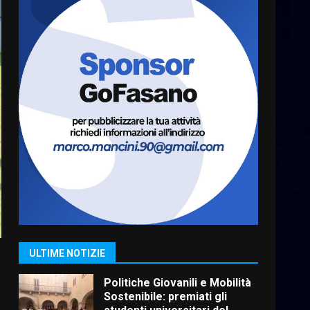
Grazia Neglia, coordinatrice
cittadina di Fratelli d’Italia,
pronta a tornare in Consiglio
comunale
7
6 Agosto 2026 08:00
Savelletri in festa, domani
sera grande spettacolo con
Uccio De Santis
8 Agosto 2026 07:30
1
Politiche Giovanili e Mobilità
Sostenibile: premiati gli
studenti universitari del
bando “La strada giusta”
2
ULTIME NOTIZIE
8 Agosto 2026 07:15
“I Contestatori: Musica di
Rivoluzione”: nuovo