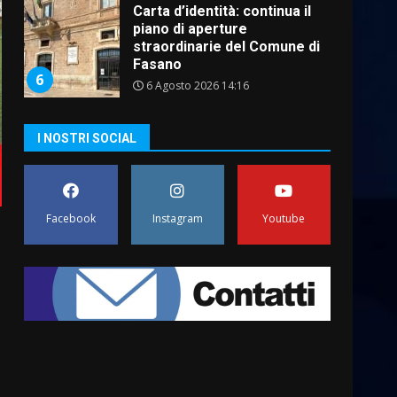
Grazia Neglia, coordinatrice
cittadina di Fratelli d’Italia,
pronta a tornare in Consiglio
comunale
7
6 Agosto 2026 08:00
Savelletri in festa, domani
I NOSTRI SOCIAL
sera grande spettacolo con
Uccio De Santis
8 Agosto 2026 07:30
1
Facebook
Instagram
Youtube
Politiche Giovanili e Mobilità
Sostenibile: premiati gli
studenti universitari del
bando “La strada giusta”
2
8 Agosto 2026 07:15
“I Contestatori: Musica di
Rivoluzione”: nuovo
appuntamento con “Fasano in
Banda”