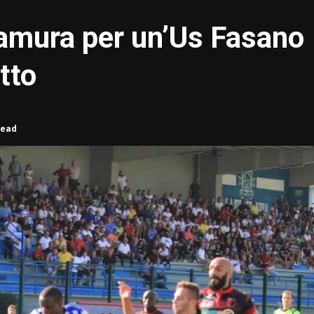
ltamura per un’Us Fasano
atto
read