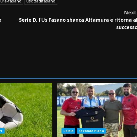
ura-fasano
uscittàdifasano
Next
e
Serie D, l’Us Fasano sbanca Altamura e ritorna a
success
rt
Calcio
Secondo Piano