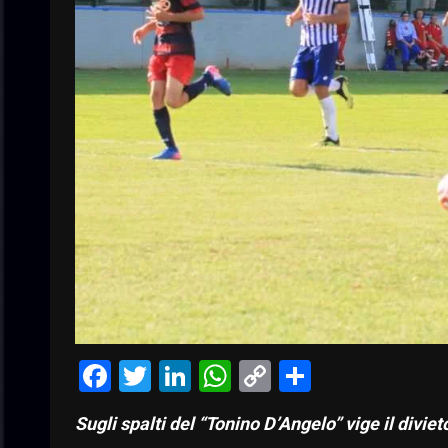
Facebook
Twitter
LinkedIn
WhatsApp
Copy
Condivid
Link
Sugli spalti del “Tonino D’Angelo” vige il diviet