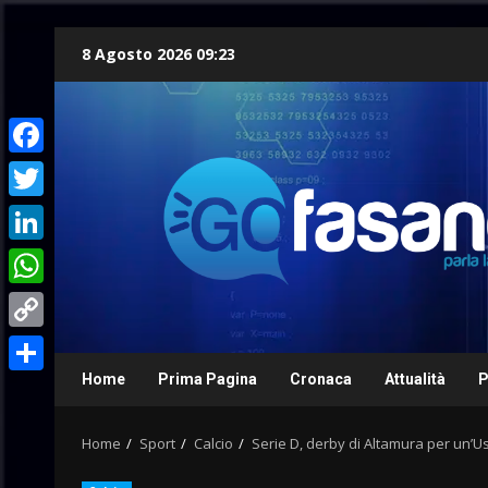
Skip
8 Agosto 2026 09:23
to
content
Facebook
Twitter
LinkedIn
WhatsApp
Copy
Link
Home
Prima Pagina
Cronaca
Attualità
P
Condividi
Home
Sport
Calcio
Serie D, derby di Altamura per un’Us