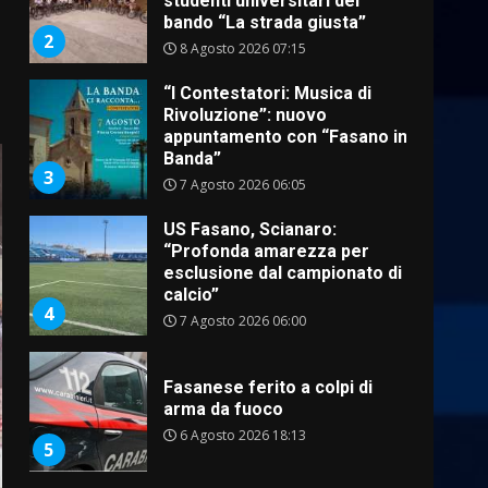
appuntamento con “Fasano in
Banda”
3
7 Agosto 2026 06:05
US Fasano, Scianaro:
“Profonda amarezza per
esclusione dal campionato di
calcio”
4
7 Agosto 2026 06:00
Fasanese ferito a colpi di
arma da fuoco
6 Agosto 2026 18:13
5
Carta d’identità: continua il
piano di aperture
straordinarie del Comune di
Fasano
6
6 Agosto 2026 14:16