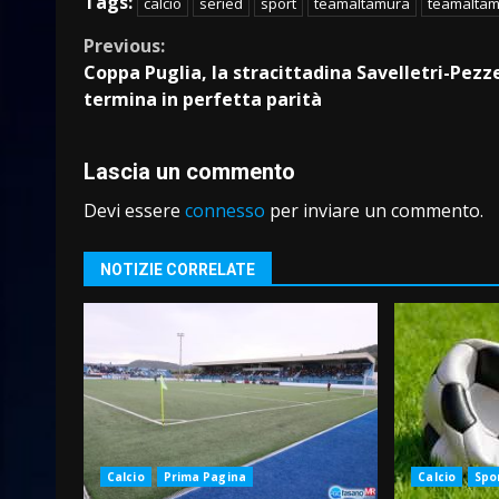
Tags:
calcio
seried
sport
teamaltamura
teamaltam
Continue
Previous:
Coppa Puglia, la stracittadina Savelletri-Pezz
Reading
termina in perfetta parità
Lascia un commento
Devi essere
connesso
per inviare un commento.
NOTIZIE CORRELATE
Calcio
Prima Pagina
Calcio
Spo