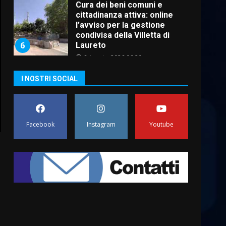
cittadinanza attiva: online
l’avviso per la gestione
condivisa della Villetta di
6
Laureto
6 Agosto 2026 06:20
La magia del Minareto e la
prima assoluta de “L’Albergo
I NOSTRI SOCIAL
Belvedere. Il rapimento”
6 Agosto 2026 06:15
7
“I Contestatori: Musica di
Facebook
Instagram
Youtube
Rivoluzione”: nuovo
appuntamento con “Fasano in
Banda”
1
7 Agosto 2026 06:05
US Fasano, Scianaro:
“Profonda amarezza per
esclusione dal campionato di
calcio”
2
7 Agosto 2026 06:00