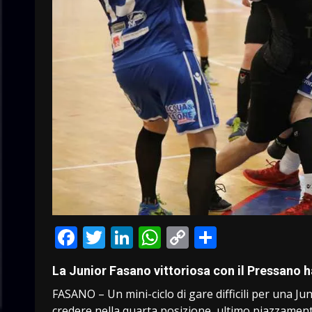
Facebook
Twitter
LinkedIn
WhatsApp
Copy
Condivid
Link
La Junior Fasano vittoriosa con il Pressano 
FASANO – Un mini-ciclo di gare difficili per una J
credere nella quarta posizione, ultimo piazzamento