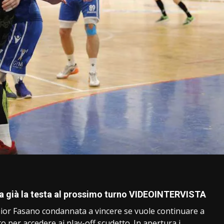
i
ha già la testa al prossimo turno VIDEOINTERVISTA
unior Fasano condannata a vincere se vuole continuare a
 per accedere ai play-off scudetto. In apertura i