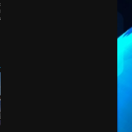
:
l
Fasanese ferito a colpi di
s
arma da fuoco
6 Agosto 2026 18:13
3
Carta d’identità: continua il
piano di aperture
straordinarie del Comune di
Fasano
4
6 Agosto 2026 14:16
Grazia Neglia, coordinatrice
cittadina di Fratelli d’Italia,
pronta a tornare in Consiglio
comunale
5
6 Agosto 2026 08:00