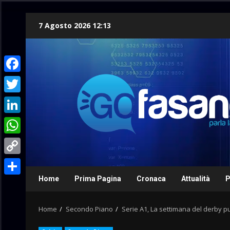
Skip
7 Agosto 2026 12:13
to
content
Facebook
Twitter
LinkedIn
WhatsApp
Copy
Link
Home
Prima Pagina
Cronaca
Attualità
P
Condividi
Home
Secondo Piano
Serie A1, La settimana del derby 