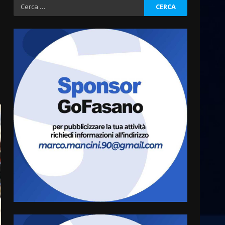
Ricerca
per:
Fasanese ferito a colpi di
arma da fuoco
6 Agosto 2026 18:13
3
Carta d’identità: continua il
piano di aperture
straordinarie del Comune di
Fasano
4
6 Agosto 2026 14:16
Grazia Neglia, coordinatrice
cittadina di Fratelli d’Italia,
pronta a tornare in Consiglio
comunale
5
6 Agosto 2026 08:00