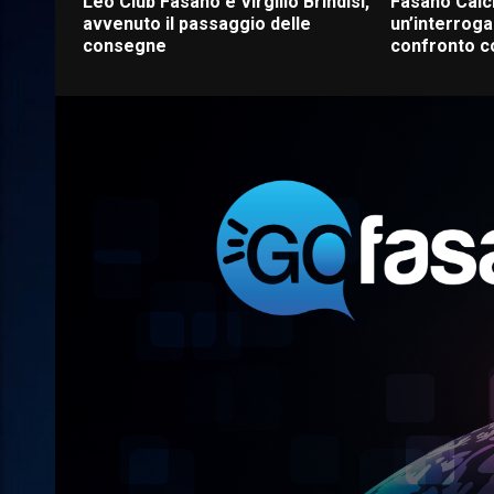
Leo Club Fasano e Virgilio Brindisi,
Fasano Calc
avvenuto il passaggio delle
un’interroga
consegne
confronto c