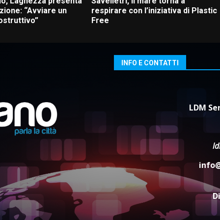
io, Laghezza presenta
Savelletri, il mare torna a
zione: “Avviare un
respirare con l’iniziativa di Plastic
ostruttivo”
Free
INFO E CONTATTI
LDM Ser
l
info
D