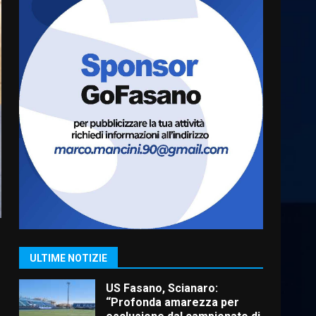
Cura dei beni comuni e
cittadinanza attiva: online
l’avviso per la gestione
condivisa della Villetta di
6
Laureto
6 Agosto 2026 06:20
La magia del Minareto e la
prima assoluta de “L’Albergo
Belvedere. Il rapimento”
6 Agosto 2026 06:15
7
“I Contestatori: Musica di
Rivoluzione”: nuovo
appuntamento con “Fasano in
Banda”
1
7 Agosto 2026 06:05
ULTIME NOTIZIE
US Fasano, Scianaro:
“Profonda amarezza per
esclusione dal campionato di
calcio”