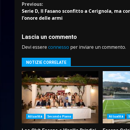
Continue
Previous:
Serie D, Il Fasano sconfitto a Cerignola, ma co
Reading
l’onore delle armi
Lascia un commento
Devi essere
connesso
per inviare un commento.
NOTIZIE CORRELATE
Attualità
Secondo Piano
Attualità