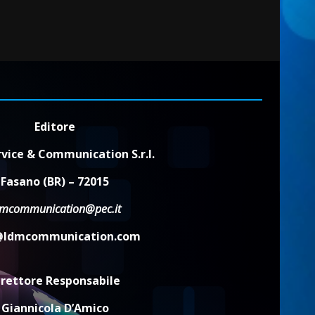
Editore
vice & Communication S.r.l.
Fasano (BR) – 72015
dmcommunication@pec.it
@ldmcommunication.com
irettore Responsabile
Giannicola D’Amico