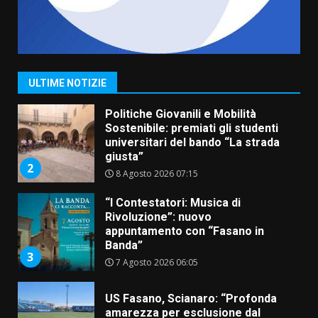
Savelletri in festa, domani sera
grande spettacolo con Uccio De
Santis
8 Agosto 2026 07:30
1
ULTIME NOTIZIE
Politiche Giovanili e Mobilità
Sostenibile: premiati gli studenti
universitari del bando “La strada
giusta”
2
8 Agosto 2026 07:15
“I Contestatori: Musica di
Rivoluzione”: nuovo
appuntamento con “Fasano in
Banda”
3
7 Agosto 2026 06:05
US Fasano, Scianaro: “Profonda
amarezza per esclusione dal