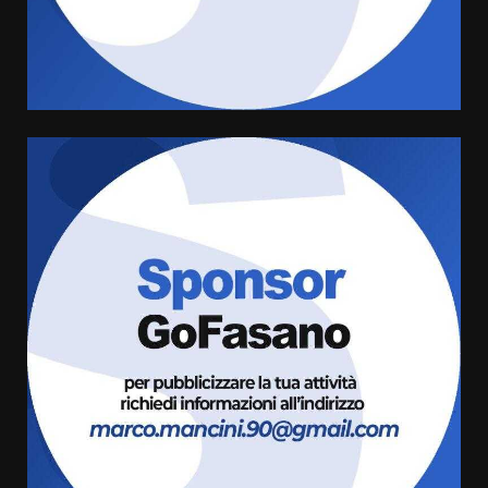
amarezza per esclusione dal
campionato di calcio”
7 Agosto 2026 06:00
4
Fasanese ferito a colpi di arma
da fuoco
6 Agosto 2026 18:13
5
Carta d’identità: continua il piano
di aperture straordinarie del
Comune di Fasano
6 Agosto 2026 14:16
6
Grazia Neglia, coordinatrice
cittadina di Fratelli d’Italia,
pronta a tornare in Consiglio
comunale
7
6 Agosto 2026 08:00