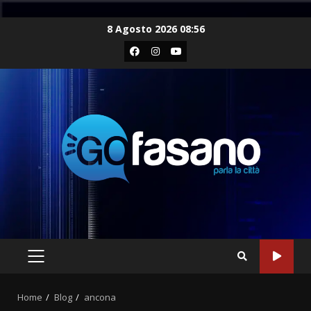
Skip
8 Agosto 2026 08:56
to
Facebook
Instagram
Youtube
content
PRIMARY
MENU
Home
Blog
ancona