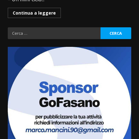
Continua a leggere
Ricerca
per:
“I Contestatori: Musica di
Rivoluzione”: nuovo
appuntamento con “Fasano in
Banda”
3
7 Agosto 2026 06:05
US Fasano, Scianaro: “Profonda