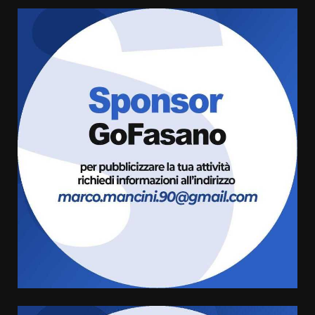
Savelletri in festa, domani sera
grande spettacolo con Uccio De
Santis
8 Agosto 2026 07:30
3
Politiche Giovanili e Mobilità
Sostenibile: premiati gli studenti
universitari del bando “La strada
giusta”
4
8 Agosto 2026 07:15
“I Contestatori: Musica di
Rivoluzione”: nuovo