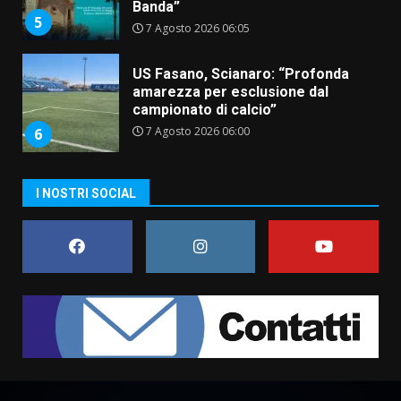
Banda”
5
7 Agosto 2026 06:05
US Fasano, Scianaro: “Profonda
amarezza per esclusione dal
campionato di calcio”
7 Agosto 2026 06:00
6
I NOSTRI SOCIAL
Fasanese ferito a colpi di arma
da fuoco
6 Agosto 2026 18:13
7
Serie D, l’Us Fasano non molla e
conferma di voler ricorrere per
ottenere l’iscrizione
8 Agosto 2026 19:55
1