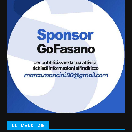
appuntamento con “Fasano in
Banda”
5
7 Agosto 2026 06:05
US Fasano, Scianaro: “Profonda
amarezza per esclusione dal
campionato di calcio”
7 Agosto 2026 06:00
6
Fasanese ferito a colpi di arma
da fuoco
6 Agosto 2026 18:13
7
Serie D, l’Us Fasano non molla e
conferma di voler ricorrere per
ottenere l’iscrizione
8 Agosto 2026 19:55
1
ULTIME NOTIZIE