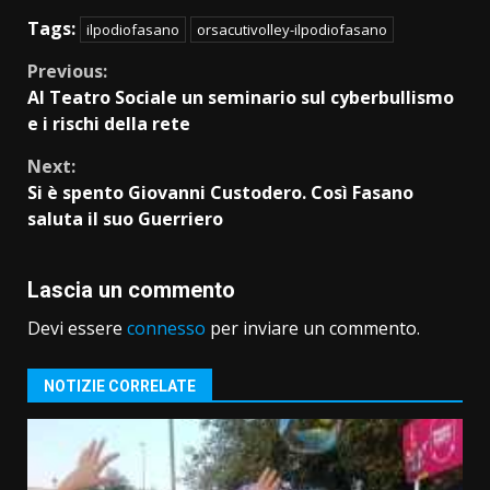
Tags:
ilpodiofasano
orsacutivolley-ilpodiofasano
Continue
Previous:
Al Teatro Sociale un seminario sul cyberbullismo
Reading
e i rischi della rete
Next:
Si è spento Giovanni Custodero. Così Fasano
saluta il suo Guerriero
Lascia un commento
Devi essere
connesso
per inviare un commento.
NOTIZIE CORRELATE