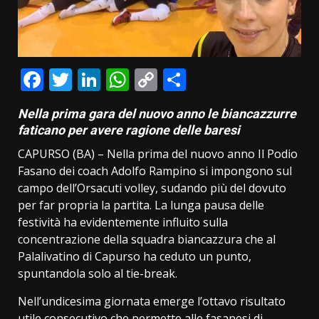
Facebook
Twitter
LinkedIn
WhatsApp
Copy
Condividi
Link
Nella prima gara del nuovo anno le biancazzurre
faticano per avere ragione delle baresi
CAPURSO (BA) – Nella prima del nuovo anno Il Podio
Fasano dei coach Adolfo Rampino si impongono sul
campo dell’Orsacuti volley, sudando più del dovuto
per far propria la partita. La lunga pausa delle
festività ha evidentemente influito sulla
concentrazione della squadra biancazzura che al
Palalivatino di Capurso ha ceduto un punto,
spuntandola solo al tie-break.
Nell’undicesima giornata emerge l’ottavo risultato
utile consecutivo che permette alle fasanesi di