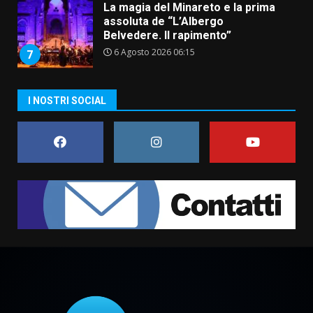
La magia del Minareto e la prima
assoluta de “L’Albergo
Belvedere. Il rapimento”
6 Agosto 2026 06:15
7
“I Contestatori: Musica di
I NOSTRI SOCIAL
Rivoluzione”: nuovo
appuntamento con “Fasano in
Banda”
1
7 Agosto 2026 06:05
US Fasano, Scianaro: “Profonda
amarezza per esclusione dal
campionato di calcio”
7 Agosto 2026 06:00
2
Fasanese ferito a colpi di arma
da fuoco
6 Agosto 2026 18:13