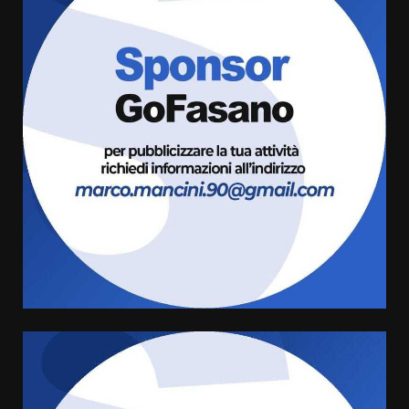
da fuoco
6 Agosto 2026 18:13
3
Carta d’identità: continua il piano
di aperture straordinarie del
Comune di Fasano
6 Agosto 2026 14:16
4
Grazia Neglia, coordinatrice
cittadina di Fratelli d’Italia,
pronta a tornare in Consiglio
comunale
5
6 Agosto 2026 08:00
Cura dei beni comuni e
cittadinanza attiva: online
l’avviso per la gestione
condivisa della Villetta di
6
Laureto
6 Agosto 2026 06:20