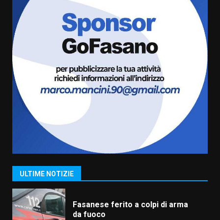
La magia del Minareto e la prima
assoluta de “L’Albergo
Belvedere. Il rapimento”
6 Agosto 2026 06:15
7
“I Contestatori: Musica di
Rivoluzione”: nuovo
appuntamento con “Fasano in
Banda”
1
7 Agosto 2026 06:05
US Fasano, Scianaro: “Profonda
amarezza per esclusione dal
campionato di calcio”
7 Agosto 2026 06:00
2
ULTIME NOTIZIE
Fasanese ferito a colpi di arma
da fuoco