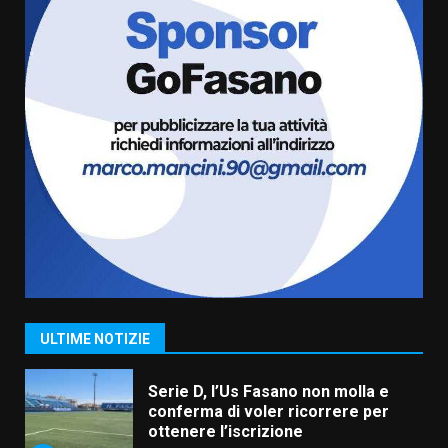
“I Contestatori: Musica di
Rivoluzione”: nuovo
appuntamento con “Fasano in
Banda”
6
7 Agosto 2026 06:05
US Fasano, Scianaro: “Profonda
amarezza per esclusione dal
campionato di calcio”
7 Agosto 2026 06:00
7
Grande successo per la “Sagra
del Pesce Spada” a Savelletri
9 Agosto 2026 07:32
1
ULTIME NOTIZIE
Serie D, l’Us Fasano non molla e
conferma di voler ricorrere per
ottenere l’iscrizione