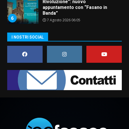
Rivoluzione”: nuovo
appuntamento con “Fasano in
Banda”
6
7 Agosto 2026 06:05
US Fasano, Scianaro: “Profonda
I NOSTRI SOCIAL
amarezza per esclusione dal
campionato di calcio”
7 Agosto 2026 06:00
7
Grande successo per la “Sagra
del Pesce Spada” a Savelletri
9 Agosto 2026 07:32
1
Serie D, l’Us Fasano non molla e
conferma di voler ricorrere per
ottenere l’iscrizione
8 Agosto 2026 19:55
2