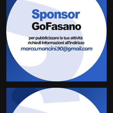
La Banda Città di Fasano apre
ufficialmente la Festa di
Savelletri
8 Agosto 2026 11:00
3
Savelletri in festa, domani sera
grande spettacolo con Uccio De
Santis
8 Agosto 2026 07:30
4
Politiche Giovanili e Mobilità
Sostenibile: premiati gli studenti
universitari del bando “La strada
giusta”
5
8 Agosto 2026 07:15