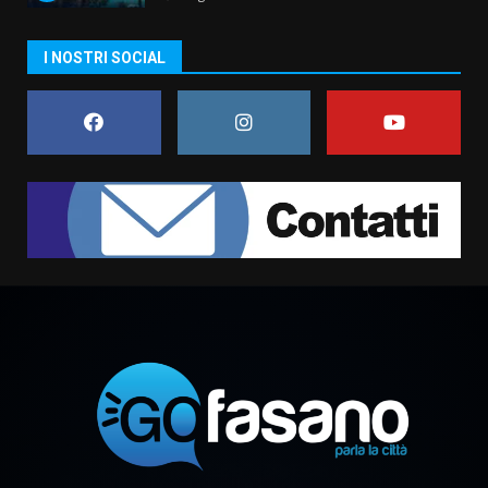
I NOSTRI SOCIAL
Grande successo per la “Sagra
del Pesce Spada” a Savelletri
9 Agosto 2026 07:32
1
Serie D, l’Us Fasano non molla e
conferma di voler ricorrere per
ottenere l’iscrizione
8 Agosto 2026 19:55
2
La Banda Città di Fasano apre
ufficialmente la Festa di
Savelletri
8 Agosto 2026 11:00
3
Savelletri in festa, domani sera
grande spettacolo con Uccio De