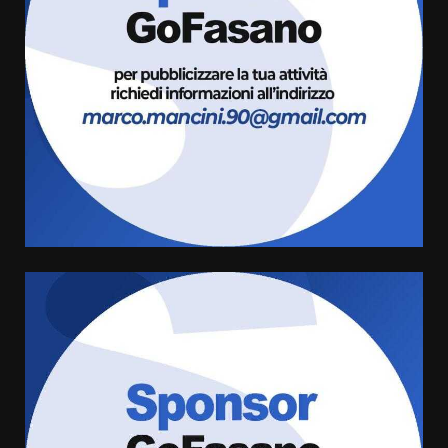
Savelletri in festa, domani sera
grande spettacolo con Uccio De
Santis
8 Agosto 2026 07:30
4
Politiche Giovanili e Mobilità
Sostenibile: premiati gli studenti
universitari del bando “La strada
giusta”
5
8 Agosto 2026 07:15
“I Contestatori: Musica di
Rivoluzione”: nuovo
appuntamento con “Fasano in
Banda”
6
7 Agosto 2026 06:05
US Fasano, Scianaro: “Profonda
amarezza per esclusione dal
campionato di calcio”