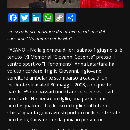
Facebook
Twitter
LinkedIn
WhatsApp
Copy
Condividi
Link
Ieri sera la premiazione del torneo di calcio e del
concorso “Un amore per la vita”
FASANO – Nella giornata di ieri, sabato 1 giugno, si è
tenuto l’XI Memorial “Giovanni Cosenza” presso il
centro sportivo “Il Fenomeno”. Anna Latartara ha
voluto ricordare il figlio Giovanni, il giovane
venditore ambulante scomparso a causa di un
incidente stradale il 30 maggio 2008, con queste
parole: «Sono passati undici anni e non riesco ad
accettarlo. Ho perso un figlio, una parte di me,
perché qualcuno ha deciso di toglierti il futuro.
Chissà quanta gioia avresti portato nelle nostre vite
perché tu, Giovanni, eri la gioia in persona.»