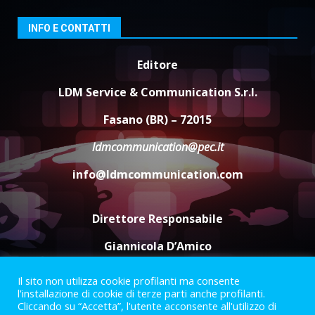
Santis
8 Agosto 2026 07:30
4
INFO E CONTATTI
Politiche Giovanili e Mobilità
Editore
Sostenibile: premiati gli studenti
universitari del bando “La strada
LDM Service & Communication S.r.l.
giusta”
5
Fasano (BR) – 72015
8 Agosto 2026 07:15
ldmcommunication@pec.it
info@ldmcommunication.com
Direttore Responsabile
Giannicola D’Amico
Il sito non utilizza cookie profilanti ma consente
Termini e Condizioni
Privacy Policy
l'installazione di cookie di terze parti anche profilanti.
Informazioni Legali
Cliccando su “Accetta”, l'utente acconsente all'utilizzo di