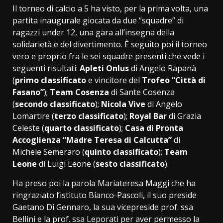
Il torneo di calcio a 5 ha visto, per la prima volta, una
partita inaugurale giocata da due “squadre” di
ragazzi under 12, una gara all’insegna della
solidarietà e del divertimento. È seguito poi il torneo
vero e proprio fra le sei squadre presenti che vede i
seguenti risultati:
Apleti Onlus
di Angelo Rapanà
(
primo classificato
e vincitore del
Trofeo “Città di
Fasano”
);
Team Cosenza
di Sante Cosenza
(
secondo classificato
);
Nicola Vive
di Angelo
Lomartire (
terzo classificato
);
Royal Bar
di Grazia
Celeste (
quarto classificato
);
Casa di Pronta
Accoglienza “Madre Teresa di Calcutta”
di
Michele Semeraro (
quinto classificato
);
Team
Leone
di Luigi Leone (
sesto classificato
).
Ha preso poi la parola Mariateresa Maggi che ha
ringraziato l’istituto Bianco-Pascoli, il suo preside
Gaetano Di Gennaro, la sua vicepreside prof. ssa
Bellini e la prof. ssa Leporati per aver permesso la