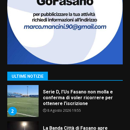
7 Agosto 2026 06:00
7
Grande successo per la “Sagra
del Pesce Spada” a Savelletri
9 Agosto 2026 07:32
1
Serie D, l’Us Fasano non molla e
conferma di voler ricorrere per
ottenere l’iscrizione
8 Agosto 2026 19:55
2
ULTIME NOTIZIE
La Banda Città di Fasano apre
ufficialmente la Festa di
Savelletri
8 Agosto 2026 11:00
3
Savelletri in festa, domani sera