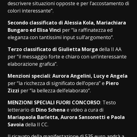
descrivere situazioni opposte e per l’accostamento di
colori interessante”.
Secondo classificato di Alessia Kola, Mariachiara
Bungaro ed Elisa Vinci
per “la raffinatezza ed
eleganza con tantissimi input sull’argomento”.
Terzo classificato di Giulietta Morga
della II AA
per “il messaggio forte e chiaro con un’interessante
elaborazione grafica”.
Menzioni speciali
:
Aurora Angelini, Lucy e Angela
per “la ricchezza di significato dell’opera” e
Piero
Zizzi
per “la bellezza dell’elaborato”.
MENZIONI SPECIALI FUORI CONCORSO
: Testo
letterario di
Dino Schena
e video a cura di
Mariapaola Barletta, Aurora Sansonetti e Paola
Savoia
della II CC.
Il ricavato della manifestazione di 535 euro andrà a