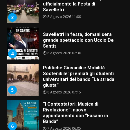
grande spettacolo con Uccio De
Santis
8 Agosto 2026 07:30
4
Politiche Giovanili e Mobilità
Sostenibile: premiati gli studenti
universitari del bando “La strada
giusta”
5
8 Agosto 2026 07:15
“I Contestatori: Musica di
Rivoluzione”: nuovo
appuntamento con “Fasano in
Banda”
6
7 Agosto 2026 06:05
US Fasano, Scianaro: “Profonda
amarezza per esclusione dal
campionato di calcio”
7 Agosto 2026 06:00
7