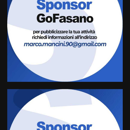
Savelletri in festa, domani sera
grande spettacolo con Uccio De
Santis
8 Agosto 2026 07:30
3
Politiche Giovanili e Mobilità
Sostenibile: premiati gli studenti
universitari del bando “La strada
giusta”
4
8 Agosto 2026 07:15
“I Contestatori: Musica di
Rivoluzione”: nuovo
appuntamento con “Fasano in
Banda”
5
7 Agosto 2026 06:05
US Fasano, Scianaro: “Profonda
amarezza per esclusione dal