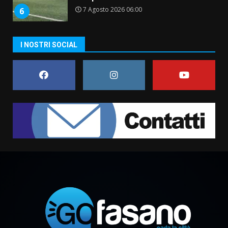
7 Agosto 2026 06:00
6
I NOSTRI SOCIAL
Fasanese ferito a colpi di arma
da fuoco
6 Agosto 2026 18:13
7
Serie D, l’Us Fasano non molla e
conferma di voler ricorrere per
ottenere l’iscrizione
8 Agosto 2026 19:55
1
La Banda Città di Fasano apre
ufficialmente la Festa di
Savelletri
8 Agosto 2026 11:00
2