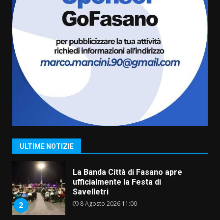
campionato di calcio”
7 Agosto 2026 06:00
6
Fasanese ferito a colpi di arma
da fuoco
6 Agosto 2026 18:13
7
Serie D, l’Us Fasano non molla e
conferma di voler ricorrere per
ottenere l’iscrizione
8 Agosto 2026 19:55
1
ULTIME NOTIZIE
La Banda Città di Fasano apre
ufficialmente la Festa di
Savelletri
8 Agosto 2026 11:00
2