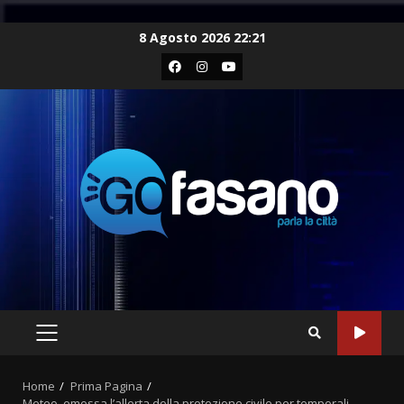
Skip
8 Agosto 2026 22:21
to
Facebook
Instagram
Youtube
content
PRIMARY
MENU
Home
Prima Pagina
Meteo, emessa l’allerta della protezione civile per temporali