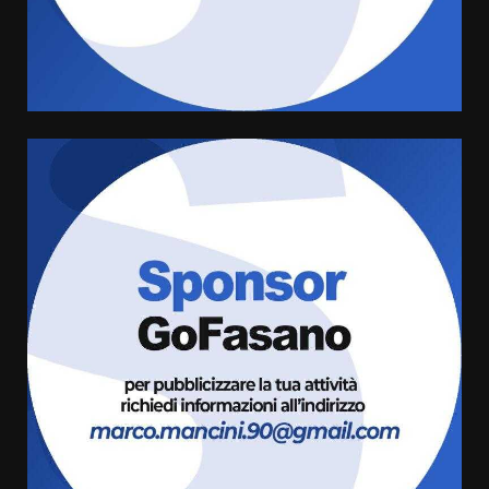
cittadinanza attiva: online
l’avviso per la gestione
condivisa della Villetta di
4
Laureto
6 Agosto 2026 06:20
La magia del Minareto e la prima
assoluta de “L’Albergo
Belvedere. Il rapimento”
6 Agosto 2026 06:15
5
Serie D, l’Us Fasano è escluso
dal campionato
5 Agosto 2026 17:30
6
Truffatori in azione nelle
frazioni fasanesi
5 Agosto 2026 11:03
7