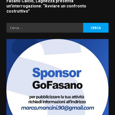
Fasano Calcio, Laghezza presenta
un’interrogazione: “Avviare un confronto
costruttivo”
Ricerca
per:
Grazia Neglia, coordinatrice
cittadina di Fratelli d’Italia,
pronta a tornare in Consiglio
comunale
3
6 Agosto 2026 08:00
Cura dei beni comuni e