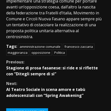
implementare una strategia comune per portare
avanti un’opposizione coesa, dall’altro la nascita
della federazione tra Fratelli d’Italia, Movimento in
Comune e Circoli Nuova Fasano appare sempre più
un tentativo di ostacolare la realizzazione di una
proposta politica unitaria alternativa al
centrosinistra.
Tags:
amministrazione comunale
francesco zaccaria
maggioranza
opposizione
Politica
Continue
Previous:
Stagione di prosa fasanese: si ride e si riflette
Reading
con “Ditegli sempre di sì”
Next:
Al Teatro Sociale in scena amore e tabù
adolescenziali con “Spring Awakening”