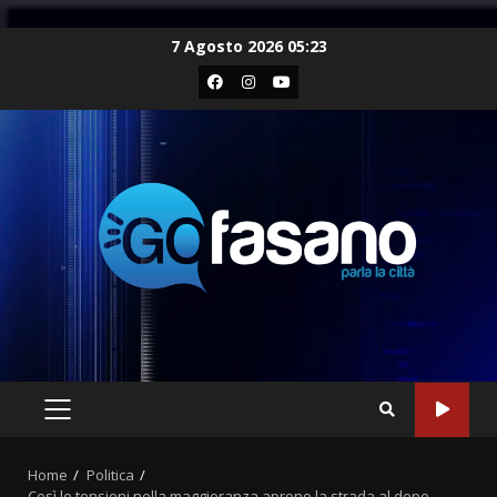
Skip
7 Agosto 2026 05:23
to
Facebook
Instagram
Youtube
content
PRIMARY
MENU
Home
Politica
Così le tensioni nella maggioranza aprono la strada al dopo