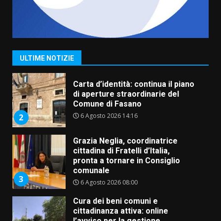
Fasanese ferito a colpi di arma
da fuoco
6 Agosto 2026 18:13
1
ULTIME NOTIZIE
Carta d’identità: continua il piano
di aperture straordinarie del
Comune di Fasano
6 Agosto 2026 14:16
2
Grazia Neglia, coordinatrice
cittadina di Fratelli d’Italia,
pronta a tornare in Consiglio
comunale
3
6 Agosto 2026 08:00
Cura dei beni comuni e
cittadinanza attiva: online
l’avviso per la gestione