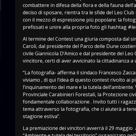
combattere in difesa della flora e della fauna del
deciso di sposare, rientra tra le sfide del Leo Club
con il mezzo di espressione più popolare: la fotogra
prefissati e unire alla propria foto gli hashtag 
Al termine del Contest una giuria composta dal si
Caroli, dal presidente del Parco delle Dune costie
civile Giannicola D’Amico e dal presidente del Leo
vincitore, certi di aver avvicinato la cittadinanza 
“La fotografia- afferma il sindaco Francesco Zaccar
viviamo , di qui l’idea di questo contest rivolto ai
l’inquinamento del mare e la tutela dell’ambiente. 
Provinciale Carabinieri Forestali, la Protezione civ
fondamentale collaborazione . Invito tutti i ragaz
tema attraverso la fotografia, che ci aiuterà a ten
stagione estiva”.
La premiazione dei vincitori avverrà il 29 maggio 
“Ambiente e tutela del territorio” organizzato nell