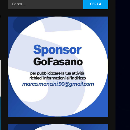
Ricerca
per:
o
Fasanese ferito a colpi di
arma da fuoco
6 Agosto 2026 18:13
3
Carta d’identità: continua il
piano di aperture
straordinarie del Comune di
Fasano
4
6 Agosto 2026 14:16
Grazia Neglia, coordinatrice
cittadina di Fratelli d’Italia,
pronta a tornare in Consiglio
comunale
5
6 Agosto 2026 08:00