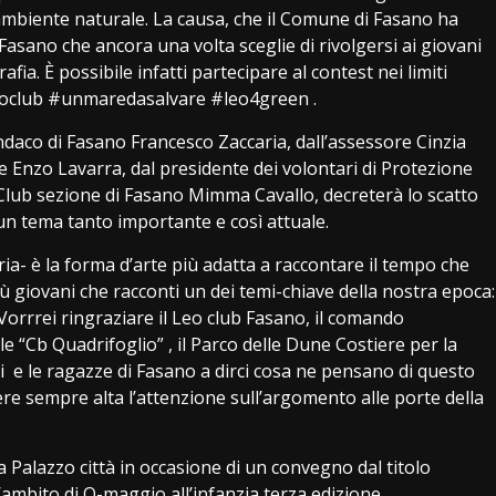
l’ambiente naturale. La causa, che il Comune di Fasano ha
 Fasano che ancora una volta sceglie di rivolgersi ai giovani
fia. È possibile infatti partecipare al contest nei limiti
#leoclub #unmaredasalvare #leo4green .
ndaco di Fasano Francesco Zaccaria, dall’assessore Cinzia
re Enzo Lavarra, dal presidente dei volontari di Protezione
 Club sezione di Fasano Mimma Cavallo, decreterà lo scatto
a un tema tanto importante e così attuale.
ia- è la forma d’arte più adatta a raccontare il tempo che
 più giovani che racconti un dei temi-chiave della nostra epoca:
Vorrrei ringraziare il Leo club Fasano, il comando
ile “Cb Quadrifoglio” , il Parco delle Dune Costiere per la
zi e le ragazze di Fasano a dirci cosa ne pensano di questo
ere sempre alta l’attenzione sull’argomento alle porte della
a Palazzo città in occasione di un convegno dal titolo
’ambito di O-maggio all’infanzia terza edizione.