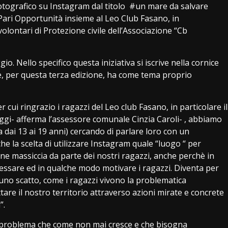
fotografico su Instagram dal titolo #un mare da salvare
 Pari Opportunità insieme al Leo Club Fasano, in
olontari di Protezione civile dell’Associazione “Cb
io. Nello specifico questa iniziativa si iscrive nella cornice
he, per questa terza edizione, ha come tema proprio
 cui ringrazio i ragazzi del Leo club Fasano, in particolare il
gi- afferma l’assessore comunale Cinzia Caroli- , abbiamo
a dai 13 ai 19 anni) cercando di parlare loro con un
he la scelta di utilizzare Instagram quale “luogo “ per
ne massiccia da parte dei nostri ragazzi, anche perchè in
ssare ed in qualche modo motivare i ragazzi. Diventa per
uno scatto, come i ragazzi vivono la problematica
tare il nostro territorio attraverso azioni mirate e concrete
”.
n problema che come non mai cresce e che bisogna