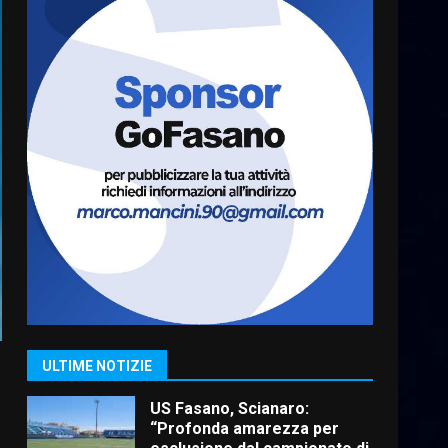
Cura dei beni comuni e
cittadinanza attiva: online
l’avviso per la gestione
condivisa della Villetta di
6
Laureto
6 Agosto 2026 06:20
La magia del Minareto e la
prima assoluta de “L’Albergo
Belvedere. Il rapimento”
6 Agosto 2026 06:15
7
“I Contestatori: Musica di
Rivoluzione”: nuovo
appuntamento con “Fasano in
Banda”
1
ULTIME NOTIZIE
7 Agosto 2026 06:05
US Fasano, Scianaro:
“Profonda amarezza per