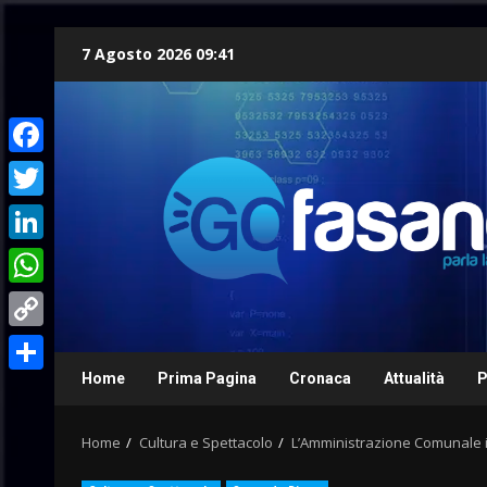
Skip
7 Agosto 2026 09:41
to
content
Facebook
Twitter
LinkedIn
WhatsApp
Copy
Link
Home
Prima Pagina
Cronaca
Attualità
P
Condividi
Home
Cultura e Spettacolo
L’Amministrazione Comunale in