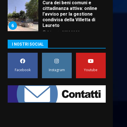
Cura dei beni comuni e
cittadinanza attiva: online
l’avviso per la gestione
condivisa della Villetta di
6
Laureto
6 Agosto 2026 06:20
La magia del Minareto e la
I NOSTRI SOCIAL
prima assoluta de “L’Albergo
Belvedere. Il rapimento”
6 Agosto 2026 06:15
7
Facebook
Instagram
Youtube
“I Contestatori: Musica di
Rivoluzione”: nuovo
appuntamento con “Fasano in
Banda”
1
7 Agosto 2026 06:05
US Fasano, Scianaro:
“Profonda amarezza per
esclusione dal campionato di
calcio”