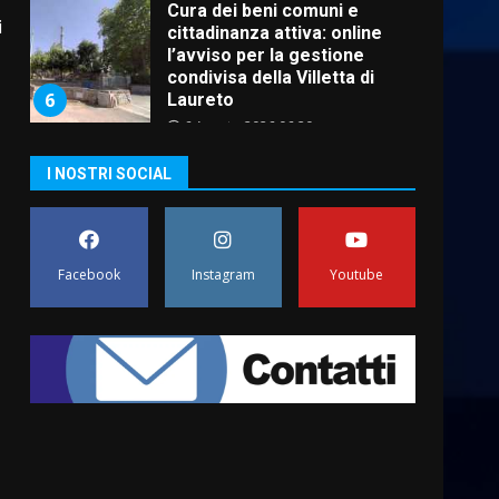
i
La magia del Minareto e la
prima assoluta de “L’Albergo
Belvedere. Il rapimento”
6 Agosto 2026 06:15
7
“I Contestatori: Musica di
I NOSTRI SOCIAL
Rivoluzione”: nuovo
appuntamento con “Fasano in
n
Banda”
1
7 Agosto 2026 06:05
Facebook
Instagram
Youtube
US Fasano, Scianaro:
“Profonda amarezza per
esclusione dal campionato di
calcio”
2
7 Agosto 2026 06:00
Fasanese ferito a colpi di
arma da fuoco