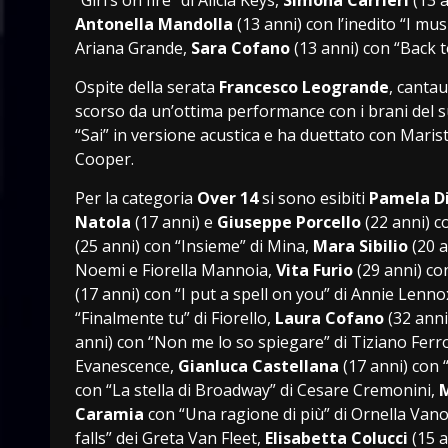
Antonella Mandolla
(13 anni) con l’inedito “I mus
Ariana Grande,
Sara Cofano
(13 anni) con “Back 
Ospite della serata
Francesco Leogrande
, canta
scorso da un’ottima performance con i brani del 
“Sai” in versione acustica e ha duettato con Marist
Cooper.
Per la categoria
Over 14
si sono esibiti
Pamela Di
Natola
(17 anni) e
Giuseppe Porcello
(22 anni) c
(25 anni) con “Insieme” di Mina,
Mara Sibilio
(20 a
Noemi e Fiorella Mannoia,
Vita Furio
(29 anni) co
(17 anni) con “I put a spell on you” di Annie Lenno
“Finalmente tu” di Fiorello,
Laura Cofano
(32 anni
anni) con “Non me lo so spiegare” di Tiziano Ferr
Evanescence,
Gianluca Castellana
(17 anni) con “
con “La stella di Broadway” di Cesare Cremonini,
M
Caramia
con “Una ragione di più” di Ornella Van
falls” dei Greta Van Fleet,
Elisabetta Colucci
(15 a