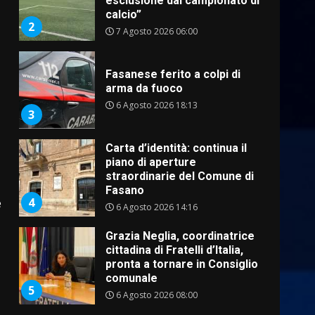
arma da fuoco
6 Agosto 2026 18:13
3
Carta d’identità: continua il
piano di aperture
straordinarie del Comune di
Fasano
4
6 Agosto 2026 14:16
Grazia Neglia, coordinatrice
cittadina di Fratelli d’Italia,
pronta a tornare in Consiglio
comunale
5
e
6 Agosto 2026 08:00
Cura dei beni comuni e
cittadinanza attiva: online
l’avviso per la gestione
condivisa della Villetta di
6
Laureto
6 Agosto 2026 06:20