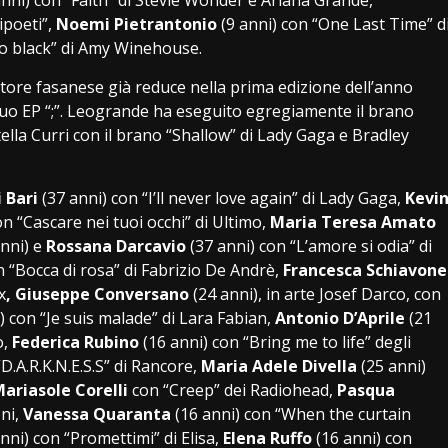
ipoeti”,
Noemi Pietrantonio
(9 anni) con “One Last Time” d
to black” di Amy Winehouse.
utore fasanese già reduce nella prima edizione dell’anno
suo EP “;”. Leogrande ha eseguito egregiamente il brano
ella Curri con il brano “Shallow” di Lady Gaga e Bradley
 Bari
(37 anni) con “I’ll never love again” di Lady Gaga,
Kevi
on “Cascare nei tuoi occhi” di Ultimo,
Maria Teresa Amato
nni) e
Rossana Darcavio
(37 anni) con “L’amore si odia” di
n “Bocca di rosa” di Fabrizio De Andrè,
Francesca Schiavone
x
, Giuseppe Conversano
(24 anni), in arte Josef Darco, con
) con “Je suis malade” di Lara Fabian,
Antonio D’Aprile
(21
o,
Federica Rubino
(16 anni) con “Bring me to life” degli
D.A.R.K.N.E.S.S” di Rancore,
Maria Adele Divella
(25 anni)
ariasole Corelli
con “Creep” dei Radiohead,
Pasqua
oni,
Vanessa Quaranta
(16 anni) con “When the curtain
nni) con “Promettimi” di Elisa,
Elena Ruffo
(16 anni) con