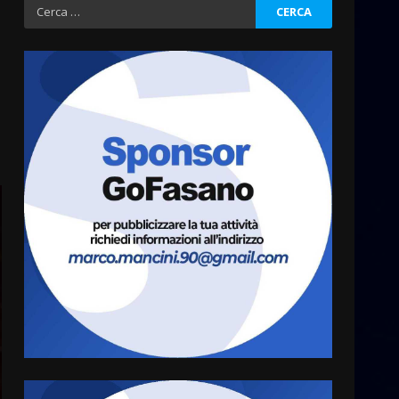
Fasanese ferito a colpi di
Ricerca
arma da fuoco
per:
6 Agosto 2026 18:13
3
Carta d’identità: continua il
piano di aperture
straordinarie del Comune di
Fasano
4
6 Agosto 2026 14:16
Grazia Neglia, coordinatrice
cittadina di Fratelli d’Italia,
pronta a tornare in Consiglio
comunale
5
6 Agosto 2026 08:00
Cura dei beni comuni e
cittadinanza attiva: online
l’avviso per la gestione
condivisa della Villetta di
6
Laureto