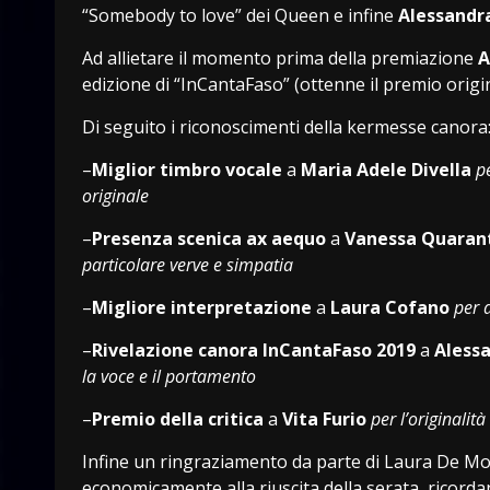
“Somebody to love” dei Queen e infine
Alessandra
Ad allietare il momento prima della premiazione
A
edizione di “InCantaFaso” (ottenne il premio original
Di seguito i riconoscimenti della kermesse canora
–
Miglior timbro vocale
a
Maria Adele Divella
pe
originale
–
Presenza scenica ax aequo
a
Vanessa Quaran
particolare verve e simpatia
–
Migliore interpretazione
a
Laura Cofano
per 
–
Rivelazione canora InCantaFaso 2019
a
Alessa
la voce e il portamento
–
Premio della critica
a
Vita Furio
per l’originalit
Infine un ringraziamento da parte di Laura De Mol
economicamente alla riuscita della serata, ricor