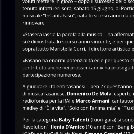
voluti mettere in gioco – dopo il successo dello sc
tenuta infatti ieri sera, sabato 15 giugno, ai Port
musicale “InCantaFaso”, nata lo scorso anno da un
rinnovare.
«Stasera lascio la parola alla musica – ha affermat
si è dimostrata lo scorso anno vincente, e per q
soprattutto Maristella Curri, il direttore artistic
«Fasano ha enormi potenzialità ed è per questo che
contributo anche nei prossimi anni» ha proseguit
partecipazione numerosa.
A giudicare i talenti fasanesi – ben 27 quest’ann
di musica fasanese,
Domenico De Mola
, esperto
radiofonica per la RAI e
Marco Armani
, cantautor
medley di “È la vita”, “Solo con l’anima mia” e “Tu 
Per la categoria
Baby Talenti
(fuori gara) si sono
Revolution”,
Ilenia D’Amico
(10 anni) con “Bang B
“Girl’s on fire” di Alicia Keys,
Simona Carrieri
(13 