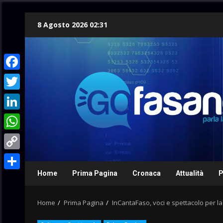
Skip
8 Agosto 2026 02:31
to
content
Facebook
Twitter
LinkedIn
WhatsApp
Copy
Link
Home
Prima Pagina
Cronaca
Attualità
P
Condividi
Home
Prima Pagina
InCantaFaso, voci e spettacolo per la