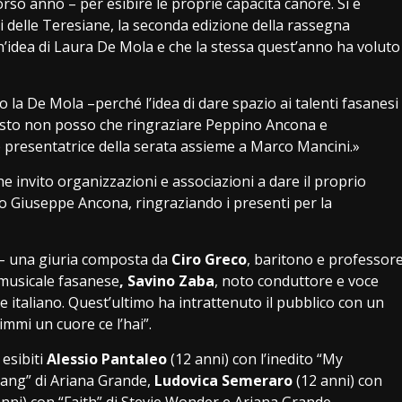
orso anno – per esibire le proprie capacità canore. Si è
ici delle Teresiane, la seconda edizione della rassegna
’idea di Laura De Mola e che la stessa quest’anno ha voluto
o la De Mola –perché l’idea di dare spazio ai talenti fasanesi
uesto non posso che ringraziare Peppino Ancona e
o e presentatrice della serata assieme a Marco Mancini.»
 invito organizzazioni e associazioni a dare il proprio
o Giuseppe Ancona, ringraziando i presenti per la
o – una giuria composta da
Ciro Greco
, baritono e professor
 musicale fasanese
, Savino Zaba
, noto conduttore e voce
e italiano. Quest’ultimo ha intrattenuto il pubblico con un
dimmi un cuore ce l’hai”.
 esibiti
Alessio Pantaleo
(12 anni) con l’inedito “My
ang” di Ariana Grande,
Ludovica Semeraro
(12 anni) con
anni) con “Faith” di Stevie Wonder e Ariana Grande,