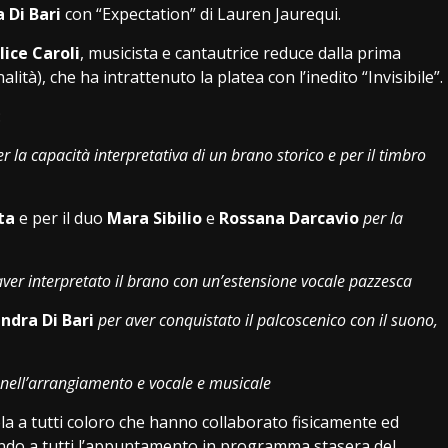
 Di Bari
con “Expectation” di Lauren Jaurequi.
lice Caroli
, musicista e cantautrice reduce dalla prima
ità), che ha intrattenuto la platea con l’inedito “Invisibile”.
:
r la capacità interpretativa di un brano storico e per il timbro
ta
e per il duo
Mara Sibilio
e
Rossana Darcavio
per la
aver interpretato il brano con un’estensione vocale pazzesca
ndra Di Bari
per aver conquistato il palcoscenico con il suono,
à nell’arrangiamento e vocale e musicale
a a tutti coloro che hanno collaborato fisicamente ed
dando a tutti l’appuntamento in programma stasera del