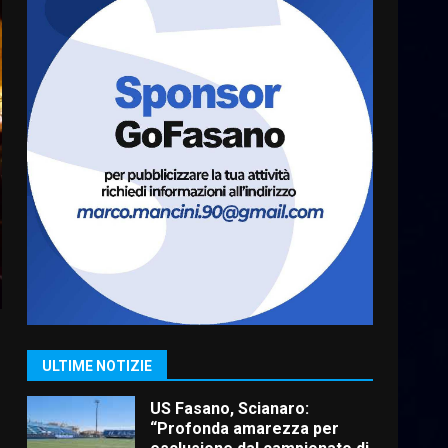
6 Agosto 2026 06:20
La magia del Minareto e la
prima assoluta de “L’Albergo
Belvedere. Il rapimento”
6 Agosto 2026 06:15
7
“I Contestatori: Musica di
Rivoluzione”: nuovo
appuntamento con “Fasano in
Banda”
1
7 Agosto 2026 06:05
US Fasano, Scianaro:
“Profonda amarezza per
esclusione dal campionato di
calcio”
2
ULTIME NOTIZIE
7 Agosto 2026 06:00
Fasanese ferito a colpi di