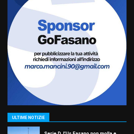
5
8 Agosto 2026 07:15
“I Contestatori: Musica di
Rivoluzione”: nuovo
appuntamento con “Fasano in
Banda”
6
7 Agosto 2026 06:05
US Fasano, Scianaro: “Profonda
amarezza per esclusione dal
campionato di calcio”
7 Agosto 2026 06:00
7
Grande successo per la “Sagra
del Pesce Spada” a Savelletri
9 Agosto 2026 07:32
1
ULTIME NOTIZIE
Serie D, l’Us Fasano non molla e