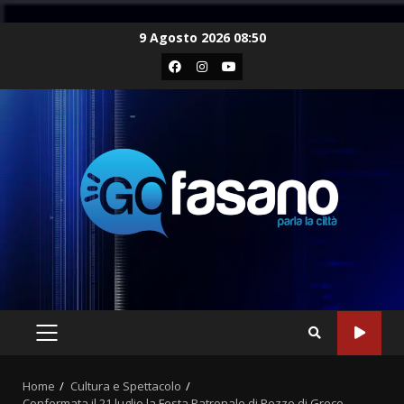
Skip
9 Agosto 2026 08:50
to
Facebook
Instagram
Youtube
content
PRIMARY
MENU
Home
Cultura e Spettacolo
Confermata il 21 luglio la Festa Patronale di Pezze di Greco