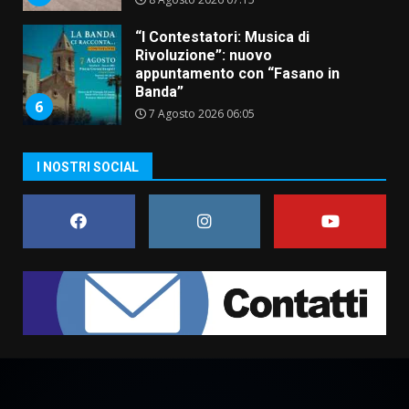
“I Contestatori: Musica di
Rivoluzione”: nuovo
appuntamento con “Fasano in
Banda”
6
7 Agosto 2026 06:05
US Fasano, Scianaro: “Profonda
I NOSTRI SOCIAL
amarezza per esclusione dal
campionato di calcio”
7 Agosto 2026 06:00
7
Grande successo per la “Sagra
del Pesce Spada” a Savelletri
9 Agosto 2026 07:32
1
Serie D, l’Us Fasano non molla e
conferma di voler ricorrere per