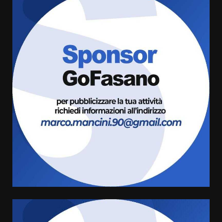
La Banda Città di Fasano apre
ufficialmente la Festa di
Savelletri
8 Agosto 2026 11:00
3
Savelletri in festa, domani sera
grande spettacolo con Uccio De
Santis
8 Agosto 2026 07:30
4
Politiche Giovanili e Mobilità
Sostenibile: premiati gli studenti
universitari del bando “La strada
giusta”