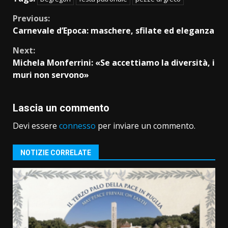
Continue
Previous:
Carnevale d’Epoca: maschere, sfilate ed eleganza
Reading
Next:
Michela Monferrini: «Se accettiamo la diversità, i
muri non servono»
Lascia un commento
Devi essere
connesso
per inviare un commento.
NOTIZIE CORRELATE