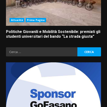
Attualità
Prima Pagina
Politiche Giovanili e Mobilità Sostenibile: premiati gli
studenti universitari del bando “La strada giusta”
Ricerca
per:
Politiche Giovanili e Mobilità
Sostenibile: premiati gli studenti
universitari del bando “La strada
giusta”
3
8 Agosto 2026 07:15
“I Contestatori: Musica di