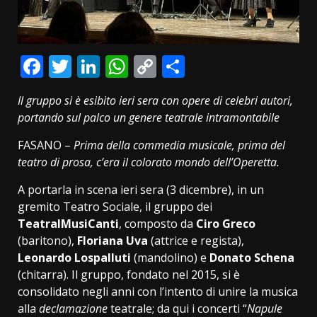
Facebook
Twitter
LinkedIn
WhatsApp
Copy
Condividi
Link
Il gruppo si è esibito ieri sera con opere di celebri autori,
portando sul palco un genere teatrale intramontabile
FASANO –
Prima della commedia musicale, prima del
teatro di prosa, c’era il colorato mondo dell’Operetta.
A portarla in scena ieri sera (3 dicembre), in un
gremito Teatro Sociale, il gruppo dei
TeatralMusiCanti
, composto da
Ciro Greco
(baritono),
Floriana Uva
(attrice e regista),
Leonardo Lospalluti
(mandolino) e
Donato Schena
(chitarra). Il gruppo, fondato nel 2015, si è
consolidato negli anni con l’intento di unire la musica
alla
declamazione
teatrale; da qui i concerti “
Napule