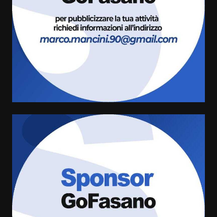
Rivoluzione”: nuovo
appuntamento con “Fasano in
Banda”
4
7 Agosto 2026 06:05
US Fasano, Scianaro: “Profonda
amarezza per esclusione dal
campionato di calcio”
7 Agosto 2026 06:00
5
Fasanese ferito a colpi di arma
da fuoco
6 Agosto 2026 18:13
6
Carta d’identità: continua il piano
di aperture straordinarie del
Comune di Fasano
6 Agosto 2026 14:16
7