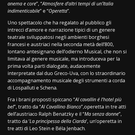
anema e core
”, “
Atmosfere d’altri tempi di un’Italia
indimenticabile
” e “
Operetta
”.
Uno spettacolo che ha regalato al pubblico gli
intrecci d’amore e narrazione tipici di un genere
teatrale sviluppatosi negli ambienti borghesi
francesi e austriaci nella seconda metà dell’800,
lontano antesignano dell’odierno Musical, che non si
limitava al genere musicale, ma introduceva per la
prima volta parti dialogate, audacemente
interpretate dal duo Greco-Uva, con lo straordinario
accompagnamento musicale degli strumenti a corda
di Lospalluti e Schena.
Fra i brani proposti spiccano “
Al cavallin é l’hotel più
bel
”, tratto da “
Al Cavallino Bianco
”,operetta in tre atti
dell’austriaco Ralph Benatzky e il “
Ma senza donne
”,
tratto da ‘
La principessa della Ciarda
’, un’operetta in
tre atti di Leo Stein e Béla Jenbach.