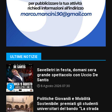
La Banda Città di Fasano apre
ufficialmente la Festa di
Savelletri
8 Agosto 2026 11:00
1
Savelletri in festa, domani sera
grande spettacolo con Uccio De
Santis
ULTIME NOTIZIE
8 Agosto 2026 07:30
2
Politiche Giovanili e Mobilità
Sostenibile: premiati gli studenti
universitari del bando “La strada
giusta”
3
8 Agosto 2026 07:15
“I Contestatori: Musica di
Rivoluzione”: nuovo