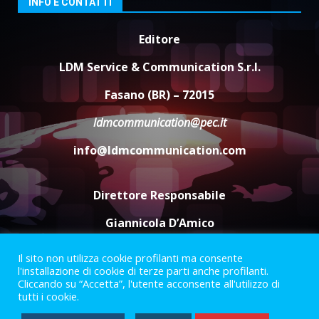
Banda”
INFO E CONTATTI
4
7 Agosto 2026 06:05
Editore
US Fasano, Scianaro: “Profonda
LDM Service & Communication S.r.l.
amarezza per esclusione dal
campionato di calcio”
Fasano (BR) – 72015
7 Agosto 2026 06:00
5
ldmcommunication@pec.it
info@ldmcommunication.com
Direttore Responsabile
Giannicola D’Amico
Il sito non utilizza cookie profilanti ma consente
Termini e Condizioni
Privacy Policy
l'installazione di cookie di terze parti anche profilanti.
Informazioni Legali
Cliccando su “Accetta”, l'utente acconsente all'utilizzo di
tutti i cookie.
Facebook
Instagram
Youtube