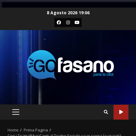
Skip
8 Agosto 2026 19:06
to
Facebook
Instagram
Youtube
content
PRIMARY
MENU
Home
Prima Pagina
Con i TeatralMusiCanti al Teatro Sociale va in scena la vivacità