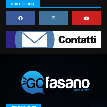
I NOSTRI SOCIAL
La Banda Città di Fasano apre
ufficialmente la Festa di
Savelletri
8 Agosto 2026 11:00
1
Savelletri in festa, domani sera
grande spettacolo con Uccio De
Santis
8 Agosto 2026 07:30
2
Politiche Giovanili e Mobilità
Sostenibile: premiati gli studenti
universitari del bando “La strada
giusta”
3
8 Agosto 2026 07:15
“I Contestatori: Musica di
Rivoluzione”: nuovo
appuntamento con “Fasano in