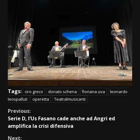
Tags:
ciro greco
donato schena
floriana uva
leonardo
leospalluti
operetta
Teatralmusicanti
Continue
Previous:
Serie D, l’Us Fasano cade anche ad Angri ed
Reading
amplifica la crisi difensiva
Next: