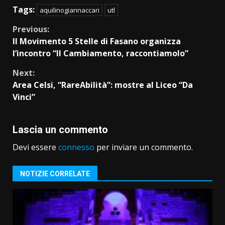
Tags:
aquilinogiannaccari
utl
Continue
Previous:
Il Movimento 5 Stelle di Fasano organizza
Reading
l’incontro “Il Cambiamento, raccontiamolo”
Next:
Area Celsi, “RareAbilità”: mostre al Liceo “Da
Vinci”
Lascia un commento
Devi essere
connesso
per inviare un commento.
NOTIZIE CORRELATE