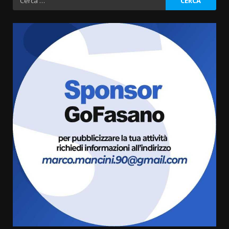
per:
Grazia Neglia, coordinatrice
cittadina di Fratelli d’Italia,
pronta a tornare in Consiglio
comunale
3
6 Agosto 2026 08:00
Cura dei beni comuni e
cittadinanza attiva: online
l’avviso per la gestione
condivisa della Villetta di
4
Laureto
6 Agosto 2026 06:20
La magia del Minareto e la prima
assoluta de “L’Albergo
Belvedere. Il rapimento”
6 Agosto 2026 06:15
5