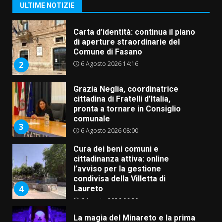
6 Agosto 2026 14:16
2
ULTIME NOTIZIE
Grazia Neglia, coordinatrice
cittadina di Fratelli d’Italia,
pronta a tornare in Consiglio
comunale
3
6 Agosto 2026 08:00
Cura dei beni comuni e
cittadinanza attiva: online
l’avviso per la gestione
condivisa della Villetta di
4
Laureto
6 Agosto 2026 06:20
La magia del Minareto e la prima
assoluta de “L’Albergo
Belvedere. Il rapimento”
6 Agosto 2026 06:15
5