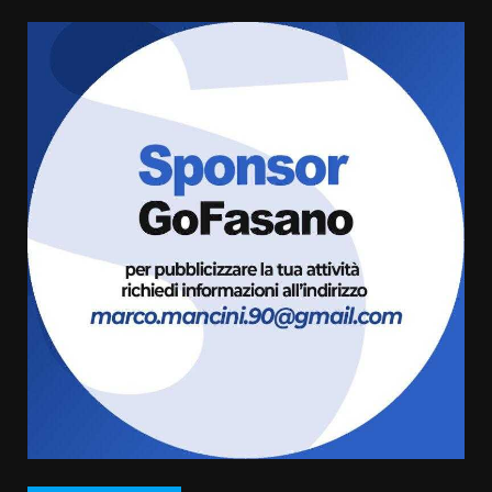
Serie D, l’Us Fasano è escluso
dal campionato
5 Agosto 2026 17:30
6
Truffatori in azione nelle
frazioni fasanesi
5 Agosto 2026 11:03
7
Fasanese ferito a colpi di arma
da fuoco
6 Agosto 2026 18:13
1
Carta d’identità: continua il piano
di aperture straordinarie del
Comune di Fasano