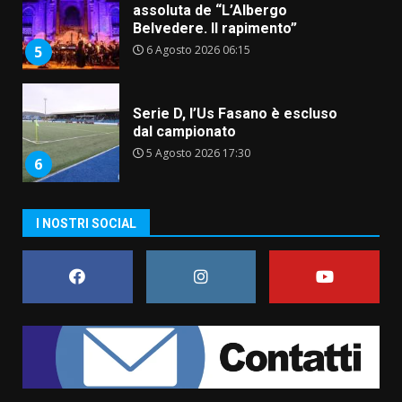
Serie D, l’Us Fasano è escluso
dal campionato
5 Agosto 2026 17:30
6
Truffatori in azione nelle
frazioni fasanesi
5 Agosto 2026 11:03
7
I NOSTRI SOCIAL
Fasanese ferito a colpi di arma
da fuoco
6 Agosto 2026 18:13
1
Carta d’identità: continua il piano
di aperture straordinarie del
Comune di Fasano
6 Agosto 2026 14:16
2