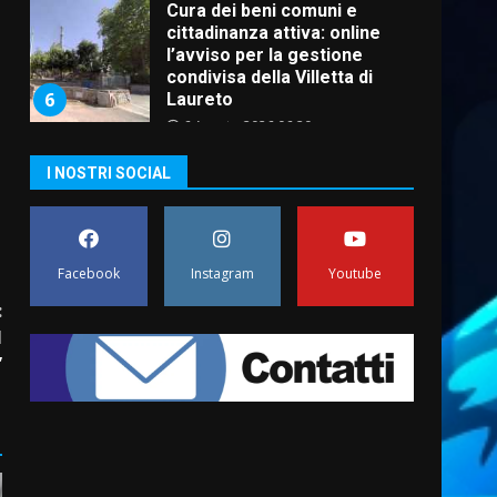
Cura dei beni comuni e
cittadinanza attiva: online
l’avviso per la gestione
condivisa della Villetta di
6
Laureto
6 Agosto 2026 06:20
La magia del Minareto e la
I NOSTRI SOCIAL
prima assoluta de “L’Albergo
Belvedere. Il rapimento”
6 Agosto 2026 06:15
7
Facebook
Instagram
Youtube
“I Contestatori: Musica di
:
Rivoluzione”: nuovo
l
appuntamento con “Fasano in
Banda”
”
1
7 Agosto 2026 06:05
US Fasano, Scianaro:
“Profonda amarezza per
esclusione dal campionato di
calcio”