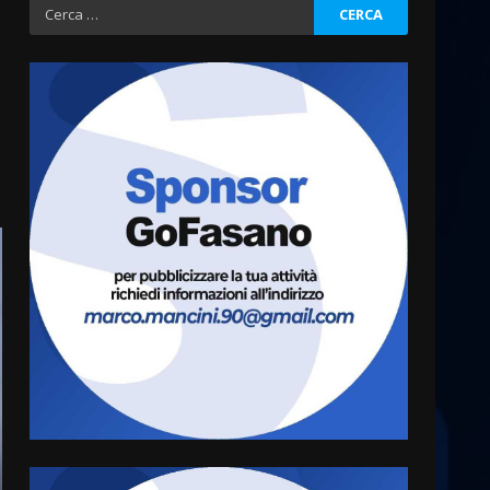
Ricerca
per:
Fasanese ferito a colpi di
arma da fuoco
6 Agosto 2026 18:13
3
Carta d’identità: continua il
piano di aperture
straordinarie del Comune di
Fasano
4
6 Agosto 2026 14:16
Grazia Neglia, coordinatrice
cittadina di Fratelli d’Italia,
pronta a tornare in Consiglio
comunale
5
6 Agosto 2026 08:00