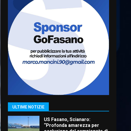
Cura dei beni comuni e
cittadinanza attiva: online
l’avviso per la gestione
condivisa della Villetta di
6
Laureto
6 Agosto 2026 06:20
La magia del Minareto e la
prima assoluta de “L’Albergo
Belvedere. Il rapimento”
6 Agosto 2026 06:15
7
“I Contestatori: Musica di
Rivoluzione”: nuovo
appuntamento con “Fasano in
Banda”
1
ULTIME NOTIZIE
7 Agosto 2026 06:05
US Fasano, Scianaro:
“Profonda amarezza per