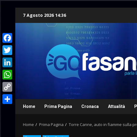
Skip
7 Agosto 2026 14:36
to
content
Facebook
Twitter
LinkedIn
WhatsApp
Copy
Link
Home
Prima Pagina
Cronaca
Attualità
P
Condividi
Home
Prima Pagina
Torre Canne, auto in fiamme sulla pr