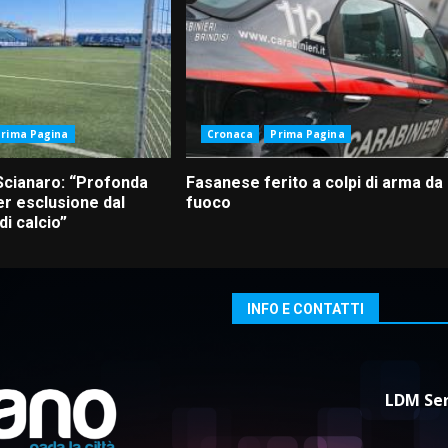
Prima Pagina
Cronaca
Prima Pagina
Scianaro: “Profonda
Fasanese ferito a colpi di arma da
r esclusione dal
fuoco
i calcio”
INFO E CONTATTI
LDM Ser