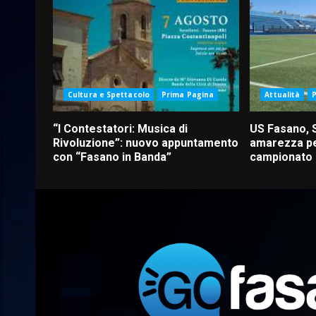
Cultura e Spettacolo
Prima Pagina
Attualità
“I Contestatori: Musica di
US Fasano, 
Rivoluzione”: nuovo appuntamento
amarezza pe
con “Fasano in Banda”
campionato d