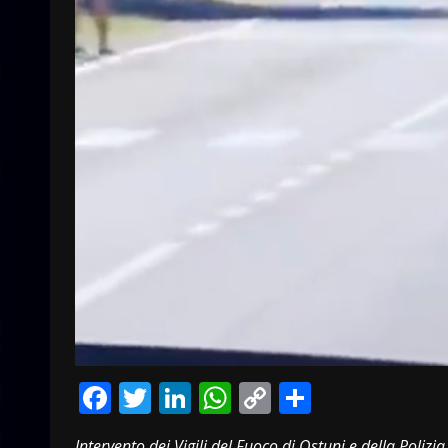
Facebook
Twitter
LinkedIn
WhatsApp
Copy
Condivid
Link
Intervento dei Vigili del Fuoco di Ostuni e della Polizi