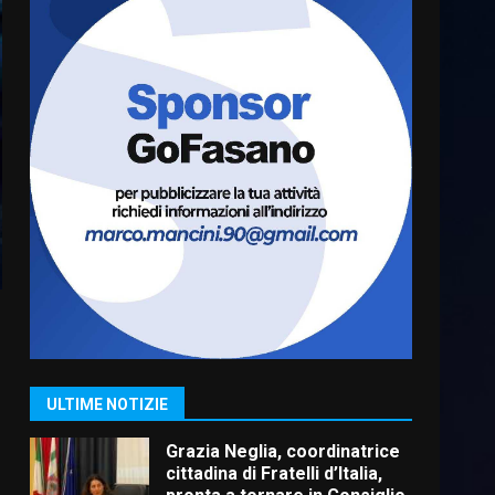
Truffatori in azione nelle
frazioni fasanesi
5 Agosto 2026 11:03
6
Residenti di Savelletri
scrivono al Prefetto: “Noi
cittadini di serie B”
5 Agosto 2026 06:15
7
Carta d’identità: continua il
piano di aperture
straordinarie del Comune di
Fasano
1
ULTIME NOTIZIE
6 Agosto 2026 14:16
Grazia Neglia, coordinatrice
cittadina di Fratelli d’Italia,