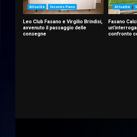
Attualità
Secondo Piano
Attualità
Leo Club Fasano e Virgilio Brindisi,
Fasano Calc
avvenuto il passaggio delle
un’interroga
consegne
confronto c