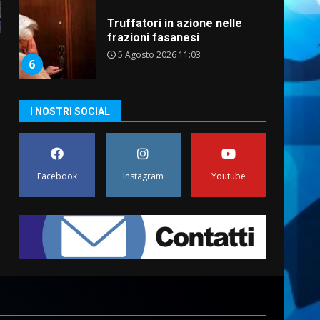
Truffatori in azione nelle
frazioni fasanesi
5 Agosto 2026 11:03
6
Residenti di Savelletri
I NOSTRI SOCIAL
scrivono al Prefetto: “Noi
cittadini di serie B”
5 Agosto 2026 06:15
7
Facebook
Instagram
Youtube
Carta d’identità: continua il
piano di aperture
straordinarie del Comune di
Fasano
1
6 Agosto 2026 14:16
Grazia Neglia, coordinatrice
cittadina di Fratelli d’Italia,
pronta a tornare in Consiglio
comunale