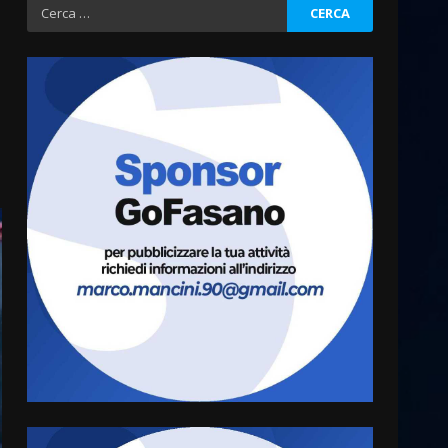
Ricerca
per:
Cura dei beni comuni e
cittadinanza attiva: online
l’avviso per la gestione
condivisa della Villetta di
3
Laureto
6 Agosto 2026 06:20
La magia del Minareto e la
prima assoluta de “L’Albergo
Belvedere. Il rapimento”
6 Agosto 2026 06:15
4
Serie D, l’Us Fasano è
escluso dal campionato
5 Agosto 2026 17:30
5