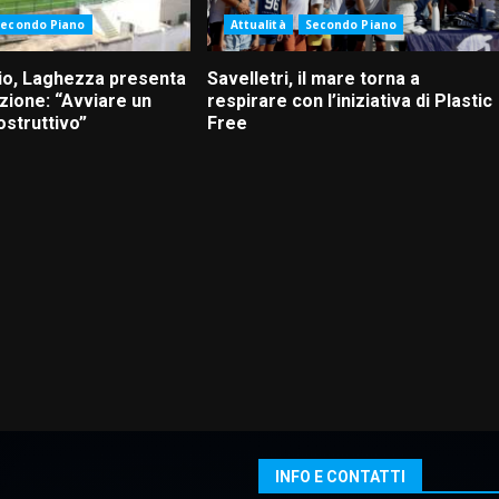
Secondo Piano
Attualità
Secondo Piano
io, Laghezza presenta
Savelletri, il mare torna a
zione: “Avviare un
respirare con l’iniziativa di Plastic
ostruttivo”
Free
INFO E CONTATTI