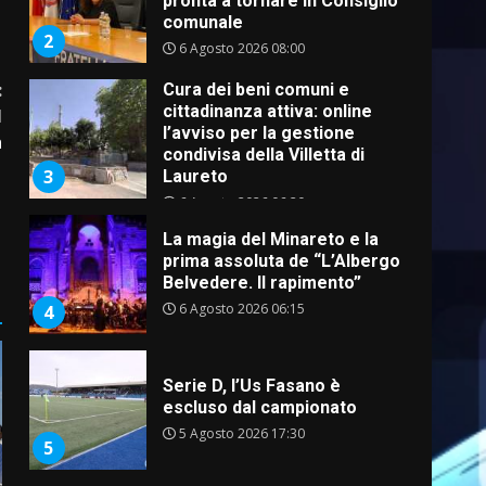
pronta a tornare in Consiglio
comunale
2
6 Agosto 2026 08:00
:
Cura dei beni comuni e
cittadinanza attiva: online
l
l’avviso per la gestione
h
condivisa della Villetta di
3
Laureto
6 Agosto 2026 06:20
La magia del Minareto e la
prima assoluta de “L’Albergo
Belvedere. Il rapimento”
6 Agosto 2026 06:15
4
Serie D, l’Us Fasano è
escluso dal campionato
5 Agosto 2026 17:30
5