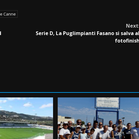
re Canne
Next
d
Serie D, La Puglimpianti Fasano si salva a
fotofinis