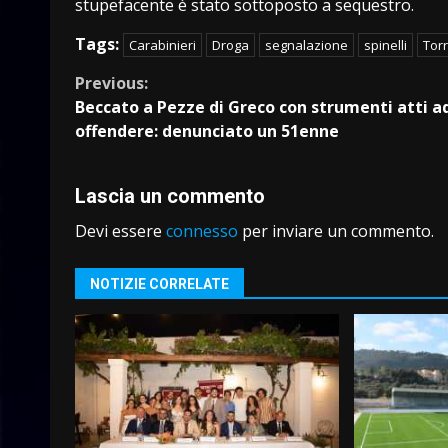
stupefacente è stato sottoposto a sequestro.
Tags:
Carabinieri
Droga
segnalazione
spinelli
Tor
Continue
Previous:
Beccato a Pezze di Greco con strumenti atti a
Reading
offendere: denunciato un 51enne
Lascia un commento
Devi essere
connesso
per inviare un commento.
NOTIZIE CORRELATE