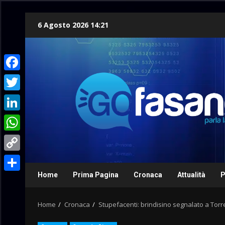
Skip
6 Agosto 2026 14:21
to
content
Facebook
Twitter
LinkedIn
WhatsApp
Copy
Link
Home
Prima Pagina
Cronaca
Attualità
P
Condividi
Home
Cronaca
Stupefacenti: brindisino segnalato a Tor