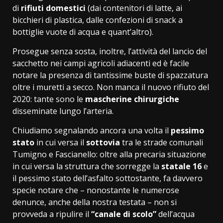
di
rifiuti domestici
(dai contenitori di latte, ai
bicchieri di plastica, dalle confezioni di snack a
bottiglie vuote di acqua e quant’altro).
Prosegue senza sosta, inoltre, l’attività del lancio del
sacchetto nei campi agricoli adiacenti ed è facile
notare la presenza di tantissime buste di spazzatura
oltre i muretti a secco. Non manca il nuovo rifiuto del
2020: tante sono le
mascherine chirurgiche
disseminate lungo l’arteria.
Chiudiamo segnalando ancora una volta il
pessimo
stato
in cui versa il
sottovia
tra le strade comunali
Tumigno e Fascianello: oltre alla precaria situazione
in cui versa la struttura che sorregge la
statale 16
e
il pessimo stato dell’asfalto sottostante, fa davvero
specie notare che – nonostante le numerose
denunce, anche della nostra testata – non si
provveda a ripulire il
“canale di scolo”
dell’acqua