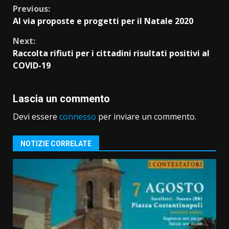
Continue
Previous:
Al via proposte e progetti per il Natale 2020
Reading
Next:
Raccolta rifiuti per i cittadini risultati positivi al
COVID-19
Lascia un commento
Devi essere
connesso
per inviare un commento.
NOTIZIE CORRELATE