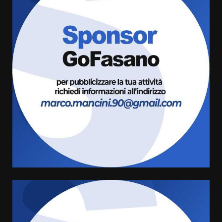
da fuoco
6 Agosto 2026 18:13
3
Carta d’identità: continua il piano
di aperture straordinarie del
Comune di Fasano
6 Agosto 2026 14:16
4
Grazia Neglia, coordinatrice
cittadina di Fratelli d’Italia,
pronta a tornare in Consiglio
comunale
5
6 Agosto 2026 08:00
Cura dei beni comuni e
cittadinanza attiva: online
l’avviso per la gestione
condivisa della Villetta di
6
Laureto
6 Agosto 2026 06:20