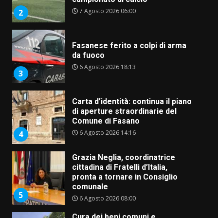
6 Agosto 2026 18:13
3
Carta d’identità: continua il piano
di aperture straordinarie del
Comune di Fasano
6 Agosto 2026 14:16
4
Grazia Neglia, coordinatrice
cittadina di Fratelli d’Italia,
pronta a tornare in Consiglio
comunale
5
6 Agosto 2026 08:00
Cura dei beni comuni e
cittadinanza attiva: online
l’avviso per la gestione
condivisa della Villetta di
6
Laureto
6 Agosto 2026 06:20