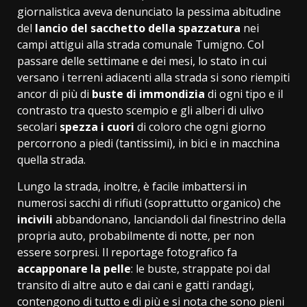
giornalistica aveva denunciato la pessima abitudine
del
lancio del sacchetto della spazzatura
nei
campi attigui alla strada comunale Tumigno. Col
passare delle settimane e dei mesi, lo stato in cui
versano i terreni adiacenti alla strada si sono riempiti
ancor di più di
buste di immondizia
di ogni tipo e il
contrasto tra questo scempio e gli alberi di ulivo
secolari
spezza i cuori
di coloro che ogni giorno
percorrono a piedi (tantissimi), in bici e in macchina
quella strada.
Lungo la strada, inoltre, è facile imbattersi in
numerosi sacchi di rifiuti (soprattutto organico) che
incivili
abbandonano, lanciandoli dal finestrino della
propria auto, probabilmente di notte, per non
essere sorpresi. Il reportage fotografico fa
accapponare la pelle
: le buste, strappate poi dal
transito di altre auto e dai cani e gatti randagi,
contengono di tutto e di più e si nota che sono pieni