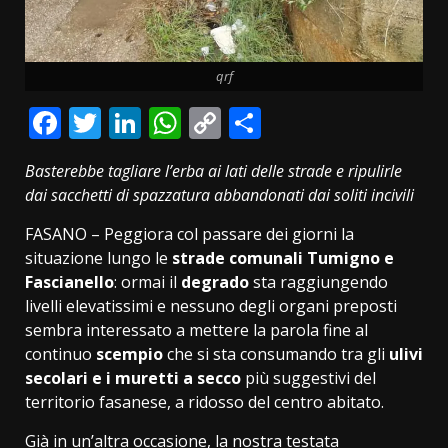
qrf
Facebook
Twitter
LinkedIn
WhatsApp
Copy
Condividi
Link
Basterebbe tagliare l’erba ai lati delle strade e ripulirle
dai sacchetti di spazzatura abbandonati dai soliti incivili
FASANO – Peggiora col passare dei giorni la
situazione lungo le
strade comunali Tumigno e
Fascianello
: ormai il
degrado
sta raggiungendo
livelli elevatissimi e nessuno degli organi preposti
sembra interessato a mettere la parola fine al
continuo
scempio
che si sta consumando tra gli
ulivi
secolari e i muretti a secco
più suggestivi del
territorio fasanese, a ridosso del centro abitato.
Già in un’altra occasione, la nostra testata