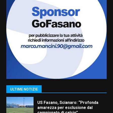
La magia del Minareto e la prima
assoluta de “L’Albergo
Belvedere. Il rapimento”
6 Agosto 2026 06:15
7
“I Contestatori: Musica di
Rivoluzione”: nuovo
appuntamento con “Fasano in
Banda”
1
7 Agosto 2026 06:05
US Fasano, Scianaro: “Profonda
amarezza per esclusione dal
campionato di calcio”
7 Agosto 2026 06:00
2
ULTIME NOTIZIE
Fasanese ferito a colpi di arma
da fuoco