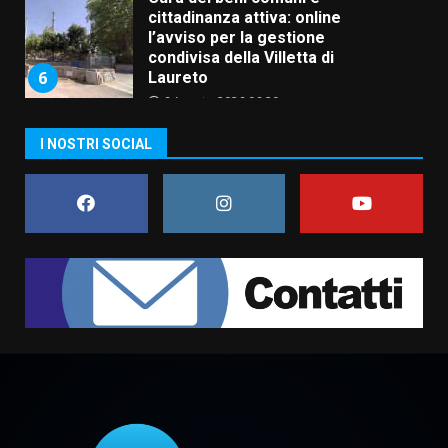
La magia del Minareto e la prima
assoluta de “L’Albergo
Belvedere. Il rapimento”
6 Agosto 2026 06:15
7
“I Contestatori: Musica di
I NOSTRI SOCIAL
Rivoluzione”: nuovo
appuntamento con “Fasano in
Banda”
1
7 Agosto 2026 06:05
US Fasano, Scianaro: “Profonda
amarezza per esclusione dal
campionato di calcio”
7 Agosto 2026 06:00
2
Fasanese ferito a colpi di arma
da fuoco
6 Agosto 2026 18:13