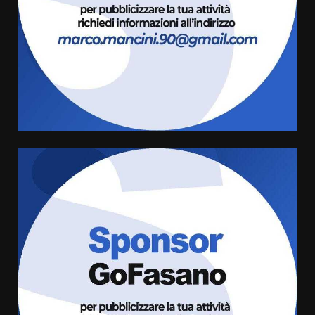
comunale
3
6 Agosto 2026 08:00
Cura dei beni comuni e
cittadinanza attiva: online
l’avviso per la gestione
condivisa della Villetta di
4
Laureto
6 Agosto 2026 06:20
La magia del Minareto e la prima
assoluta de “L’Albergo
Belvedere. Il rapimento”
6 Agosto 2026 06:15
5
Serie D, l’Us Fasano è escluso
dal campionato
5 Agosto 2026 17:30
6