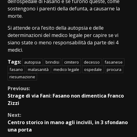
dell’ospedale di Fasano e se furono queste, come
sostengono i parenti della defunta, a causarne la
morte.
Si attende ora l’esito della autopsia e delle
determinazioni del medico legale per capire se vi
siano state o meno responsabilità da parte dei 4
medici.
Tags:
autopsia
brindisi
cimitero
decesso
fasanese
fasano
malasanità
medico legale
ospedale
procura
riesumazione
Continue
Previous:
Strage di via Fani: Fasano non dimentica Franco
Reading
Zizzi
Next:
Centro storico in mano agli incivili, in 3 sfondano
una porta