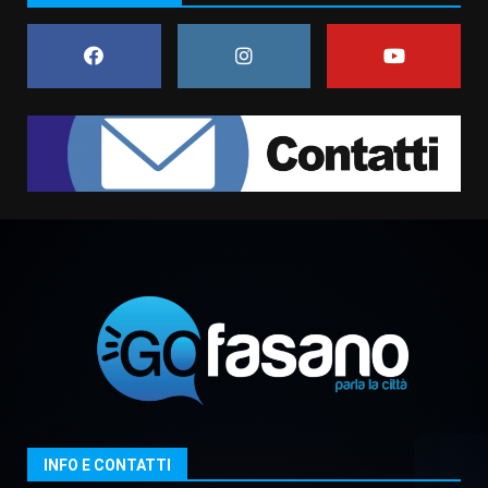
frazioni fasanesi
5 Agosto 2026 11:03
7
Fasanese ferito a colpi di arma
da fuoco
6 Agosto 2026 18:13
1
Carta d’identità: continua il piano
di aperture straordinarie del
Comune di Fasano
6 Agosto 2026 14:16
2
Grazia Neglia, coordinatrice
cittadina di Fratelli d’Italia,
pronta a tornare in Consiglio
comunale
3
INFO E CONTATTI
6 Agosto 2026 08:00