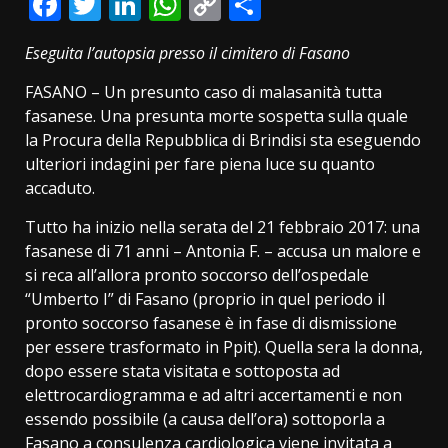
Facebook
Twitter
LinkedIn
WhatsApp
Copy
Condividi
Link
Eseguita l’autopsia presso il cimitero di Fasano
FASANO – Un presunto caso di malasanità tutta
fasanese. Una presunta morte sospetta sulla quale
la Procura della Repubblica di Brindisi sta eseguendo
ulteriori indagini per fare piena luce su quanto
accaduto.
Tutto ha inizio nella serata del 21 febbraio 2017: una
fasanese di 71 anni – Antonia F. – accusa un malore e
si reca all’allora pronto soccorso dell’ospedale
“Umberto I” di Fasano (proprio in quel periodo il
pronto soccorso fasanese è in fase di dismissione
per essere trasformato in Ppit). Quella sera la donna,
dopo essere stata visitata e sottoposta ad
elettrocardiogramma e ad altri accertamenti e non
essendo possibile (a causa dell’ora) sottoporla a
Fasano a consulenza cardiologica viene invitata a