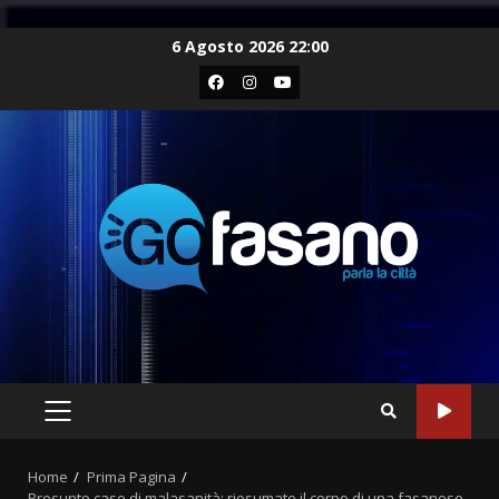
Skip
6 Agosto 2026 22:00
to
Facebook
Instagram
Youtube
content
PRIMARY
MENU
Home
Prima Pagina
Presunto caso di malasanità: riesumato il corpo di una fasanese