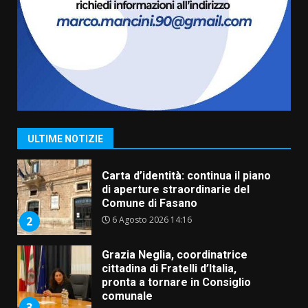
Truffatori in azione nelle
frazioni fasanesi
5 Agosto 2026 11:03
7
Fasanese ferito a colpi di arma
da fuoco
6 Agosto 2026 18:13
1
ULTIME NOTIZIE
Carta d’identità: continua il piano
di aperture straordinarie del
Comune di Fasano
6 Agosto 2026 14:16
2
Grazia Neglia, coordinatrice
cittadina di Fratelli d’Italia,
pronta a tornare in Consiglio
comunale
3