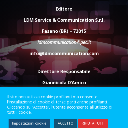
Cura dei beni comuni e
Editore
cittadinanza attiva: online
l’avviso per la gestione
LDM Service & Communication S.r.l.
condivisa della Villetta di
4
Laureto
Fasano (BR) – 72015
6 Agosto 2026 06:20
ldmcommunication@pec.it
La magia del Minareto e la prima
assoluta de “L’Albergo
info@ldmcommunication.com
Belvedere. Il rapimento”
6 Agosto 2026 06:15
5
Direttore Responsabile
Giannicola D’Amico
Il sito non utilizza cookie profilanti ma consente
Termini e Condizioni
Privacy Policy
l'installazione di cookie di terze parti anche profilanti.
Informazioni Legali
Cliccando su “Accetta”, l'utente acconsente all'utilizzo di
tutti i cookie.
Facebook
Instagram
Youtube
Impostazioni cookie
ACCETTO
RIFIUTA TUTTI