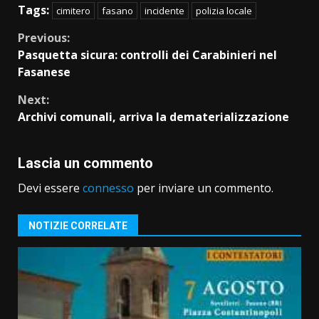
Tags:
cimitero
fasano
incidente
polizia locale
Continue
Previous:
Pasquetta sicura: controlli dei Carabinieri nel
Reading
Fasanese
Next:
Archivi comunali, arriva la dematerializzazione
Lascia un commento
Devi essere
connesso
per inviare un commento.
NOTIZIE CORRELATE