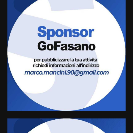
Fasanese ferito a colpi di arma
da fuoco
6 Agosto 2026 18:13
3
Carta d’identità: continua il piano
di aperture straordinarie del
Comune di Fasano
6 Agosto 2026 14:16
4
Grazia Neglia, coordinatrice
cittadina di Fratelli d’Italia,
pronta a tornare in Consiglio
comunale