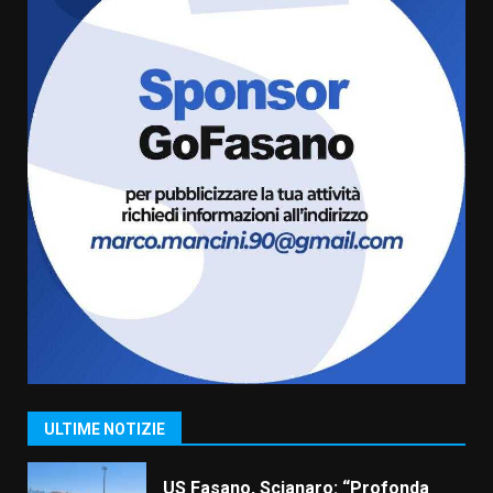
5
6 Agosto 2026 08:00
Cura dei beni comuni e
cittadinanza attiva: online
l’avviso per la gestione
condivisa della Villetta di
6
Laureto
6 Agosto 2026 06:20
La magia del Minareto e la prima
assoluta de “L’Albergo
Belvedere. Il rapimento”
6 Agosto 2026 06:15
7
“I Contestatori: Musica di
Rivoluzione”: nuovo
appuntamento con “Fasano in
Banda”
1
ULTIME NOTIZIE
7 Agosto 2026 06:05
US Fasano, Scianaro: “Profonda