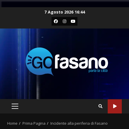
Skip
7 Agosto 2026 16:44
to
Facebook
Instagram
Youtube
content
PRIMARY
MENU
Home
Prima Pagina
Incidente alla periferia di Fasano