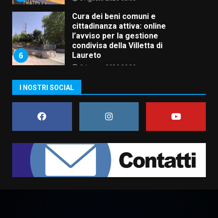
Cura dei beni comuni e
cittadinanza attiva: online
l’avviso per la gestione
condivisa della Villetta di
6
Laureto
6 Agosto 2026 06:20
La magia del Minareto e la prima
I NOSTRI SOCIAL
assoluta de “L’Albergo
Belvedere. Il rapimento”
6 Agosto 2026 06:15
7
“I Contestatori: Musica di
Rivoluzione”: nuovo
appuntamento con “Fasano in
Banda”
1
7 Agosto 2026 06:05
US Fasano, Scianaro: “Profonda
amarezza per esclusione dal