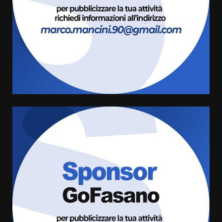
8 Agosto 2026 07:30
3
Politiche Giovanili e Mobilità
Sostenibile: premiati gli studenti
universitari del bando “La strada
giusta”
4
8 Agosto 2026 07:15
“I Contestatori: Musica di
Rivoluzione”: nuovo
appuntamento con “Fasano in
Banda”
5
7 Agosto 2026 06:05
US Fasano, Scianaro: “Profonda
amarezza per esclusione dal
campionato di calcio”
7 Agosto 2026 06:00
6