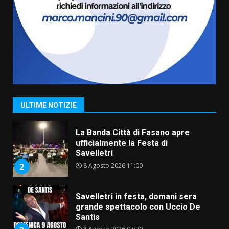
Fasanese ferito a colpi di arma
da fuoco
6 Agosto 2026 18:13
7
Serie D, l’Us Fasano non molla e
conferma di voler ricorrere per
ottenere l’iscrizione
8 Agosto 2026 19:55
1
ULTIME NOTIZIE
La Banda Città di Fasano apre
ufficialmente la Festa di
Savelletri
8 Agosto 2026 11:00
2
Savelletri in festa, domani sera
grande spettacolo con Uccio De
Santis