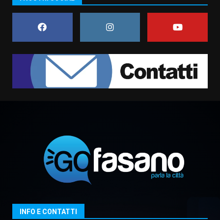
da fuoco
6 Agosto 2026 18:13
7
Serie D, l’Us Fasano non molla e
conferma di voler ricorrere per
ottenere l’iscrizione
8 Agosto 2026 19:55
1
La Banda Città di Fasano apre
ufficialmente la Festa di
Savelletri
8 Agosto 2026 11:00
2
Savelletri in festa, domani sera
grande spettacolo con Uccio De
Santis
8 Agosto 2026 07:30
3
INFO E CONTATTI