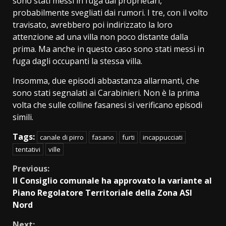
sono stati messi in fuga dai proprietari,
probabilmente svegliati dai rumori. I tre, con il volto
travisato, avrebbero poi indirizzato la loro
attenzione ad una villa non poco distante dalla
prima. Ma anche in questo caso sono stati messi in
fuga dagli occupanti la stessa villa.
Insomma, due episodi abbastanza allarmanti, che
sono stati segnalati ai Carabinieri. Non è la prima
volta che sulle colline fasanesi si verificano episodi
simili.
Tags:
canale di pirro
fasano
furti
incappucciati
tentativi
ville
Continue
Previous:
Il Consiglio comunale ha approvato la variante al
Reading
Piano Regolatore Territoriale della Zona ASI
Nord
Next: