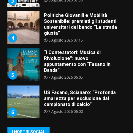
8 Agosto 2026 07:30
3
Politiche Giovanili e Mobilità
Sostenibile: premiati gli studenti
universitari del bando “La strada
giusta”
4
8 Agosto 2026 07:15
“I Contestatori: Musica di
Rivoluzione”: nuovo
appuntamento con “Fasano in
Banda”
5
7 Agosto 2026 06:05
US Fasano, Scianaro: “Profonda
amarezza per esclusione dal
campionato di calcio”
7 Agosto 2026 06:00
6
I NOSTRI SOCIAL
Fasanese ferito a colpi di arma