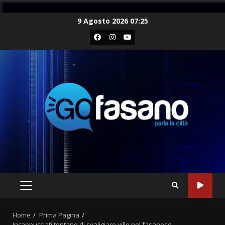
Skip
9 Agosto 2026 07:25
to
Facebook
Instagram
Youtube
content
PRIMARY
MENU
Home
Prima Pagina
Incappucciati tentano di svaligiare ville nel fasanese