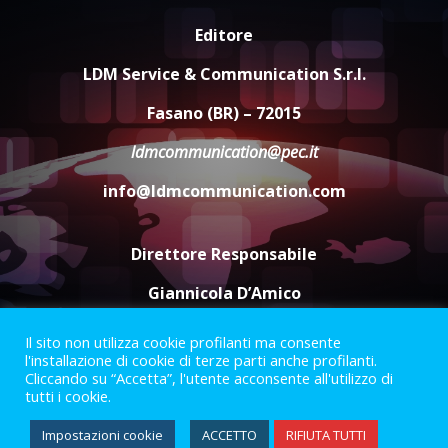
Politiche Giovanili e Mobilità
Editore
Sostenibile: premiati gli studenti
universitari del bando “La strada
LDM Service & Communication S.r.l.
giusta”
4
Fasano (BR) – 72015
8 Agosto 2026 07:15
ldmcommunication@pec.it
“I Contestatori: Musica di
Rivoluzione”: nuovo
info@ldmcommunication.com
appuntamento con “Fasano in
Banda”
5
7 Agosto 2026 06:05
Direttore Responsabile
Giannicola D’Amico
Il sito non utilizza cookie profilanti ma consente
Termini e Condizioni
Privacy Policy
l'installazione di cookie di terze parti anche profilanti.
Informazioni Legali
Cliccando su “Accetta”, l'utente acconsente all'utilizzo di
tutti i cookie.
Facebook
Instagram
Youtube
Impostazioni cookie
ACCETTO
RIFIUTA TUTTI