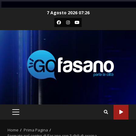
Skip
7 Agosto 2026 07:26
to
Facebook
Instagram
Youtube
content
PRIMARY
MENU
Home
Prima Pagina
Fermato nel centro di Fasano con 3 chili di eroina