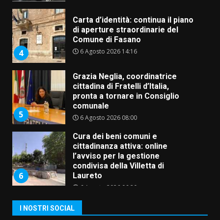
Carta d’identità: continua il piano
di aperture straordinarie del
Comune di Fasano
6 Agosto 2026 14:16
4
Grazia Neglia, coordinatrice
cittadina di Fratelli d’Italia,
pronta a tornare in Consiglio
comunale
5
6 Agosto 2026 08:00
Cura dei beni comuni e
cittadinanza attiva: online
l’avviso per la gestione
condivisa della Villetta di
6
Laureto
6 Agosto 2026 06:20
La magia del Minareto e la prima
I NOSTRI SOCIAL
assoluta de “L’Albergo