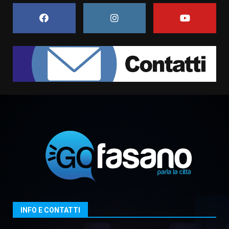
Belvedere. Il rapimento”
6 Agosto 2026 06:15
7
“I Contestatori: Musica di
Rivoluzione”: nuovo
appuntamento con “Fasano in
Banda”
1
7 Agosto 2026 06:05
US Fasano, Scianaro: “Profonda
amarezza per esclusione dal
campionato di calcio”
7 Agosto 2026 06:00
2
Fasanese ferito a colpi di arma
da fuoco
6 Agosto 2026 18:13
3
INFO E CONTATTI