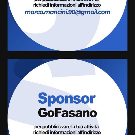
3
Carta d’identità: continua il piano
di aperture straordinarie del
Comune di Fasano
6 Agosto 2026 14:16
4
Grazia Neglia, coordinatrice
cittadina di Fratelli d’Italia,
pronta a tornare in Consiglio
comunale
5
6 Agosto 2026 08:00
Cura dei beni comuni e
cittadinanza attiva: online
l’avviso per la gestione
condivisa della Villetta di
6
Laureto
6 Agosto 2026 06:20
La magia del Minareto e la prima