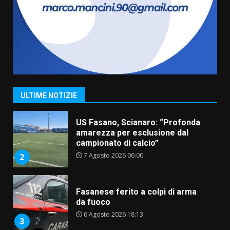
assoluta de “L’Albergo
Belvedere. Il rapimento”
6 Agosto 2026 06:15
7
“I Contestatori: Musica di
Rivoluzione”: nuovo
appuntamento con “Fasano in
Banda”
1
ULTIME NOTIZIE
7 Agosto 2026 06:05
US Fasano, Scianaro: “Profonda
amarezza per esclusione dal
campionato di calcio”
7 Agosto 2026 06:00
2
Fasanese ferito a colpi di arma
da fuoco
6 Agosto 2026 18:13
3