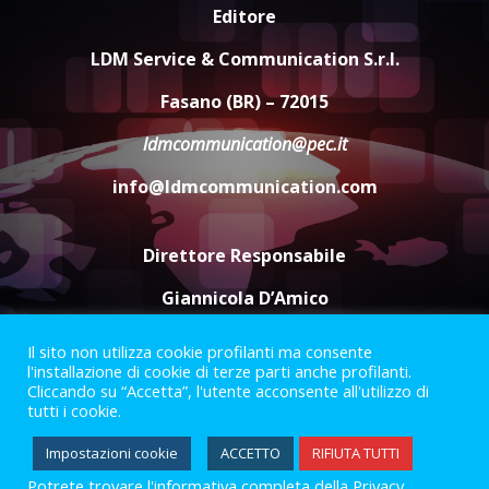
Editore
Carta d’identità: continua il piano
di aperture straordinarie del
LDM Service & Communication S.r.l.
Comune di Fasano
6 Agosto 2026 14:16
4
Fasano (BR) – 72015
ldmcommunication@pec.it
Grazia Neglia, coordinatrice
cittadina di Fratelli d’Italia,
info@ldmcommunication.com
pronta a tornare in Consiglio
comunale
5
6 Agosto 2026 08:00
Direttore Responsabile
Giannicola D’Amico
Il sito non utilizza cookie profilanti ma consente
Termini e Condizioni
Privacy Policy
l'installazione di cookie di terze parti anche profilanti.
Informazioni Legali
Cliccando su “Accetta”, l'utente acconsente all'utilizzo di
tutti i cookie.
Facebook
Instagram
Youtube
Impostazioni cookie
ACCETTO
RIFIUTA TUTTI
Potrete trovare l'informativa completa della Privacy