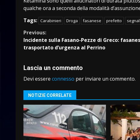
Ketamina sono quelli allucinatori di durata piutto
qualche ora a seconda della modalità d’assunzione
Tags:
Carabinieri
Droga
fasanese
prefetto
segnal
Continue
Previous:
Incidente sulla Fasano-Pezze di Greco: fasane
Reading
trasportato d’urgenza al Perrino
Lascia un commento
Devi essere
connesso
per inviare un commento.
NOTIZIE CORRELATE