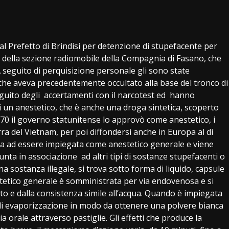
i
 Prefetto di Brindisi per detenzione di stupefacente per
i della sezione radiomobile della Compagnia di Fasano, che
A seguito di perquisizione personale gli sono state
che aveva precedentemente occultato alla base del tronco di
seguito degli accertamenti con il narcotest ed hanno
di un anestetico, che è anche una droga sintetica, scoperto
 70 il governo statunitense lo approvò come anestetico, i
rra del Vietnam, per poi diffondersi anche in Europa al di
ua ad essere impiegata come anestetico generale e viene
ta in associazione ad altri tipi di sostanze stupefacenti o
na sostanza illegale, si trova sotto forma di liquido, capsule
etico generale è somministrata per via endovenosa e si
tto e dalla consistenza simile all’acqua. Quando è impiegata
i evaporizzazione in modo da ottenere una polvere bianca
 orale attraverso pastiglie. Gli effetti che produce la