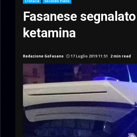
Cronaca
Secondo Piano
Fasanese segnalato 
ketamina
Redazione GoFasano
17 Luglio 2019 11:51
2 min read