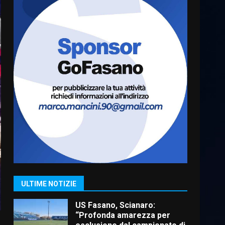
Cura dei beni comuni e
cittadinanza attiva: online
l’avviso per la gestione
condivisa della Villetta di
6
Laureto
6 Agosto 2026 06:20
La magia del Minareto e la
prima assoluta de “L’Albergo
Belvedere. Il rapimento”
6 Agosto 2026 06:15
7
“I Contestatori: Musica di
Rivoluzione”: nuovo
appuntamento con “Fasano in
Banda”
1
ULTIME NOTIZIE
7 Agosto 2026 06:05
US Fasano, Scianaro:
“Profonda amarezza per