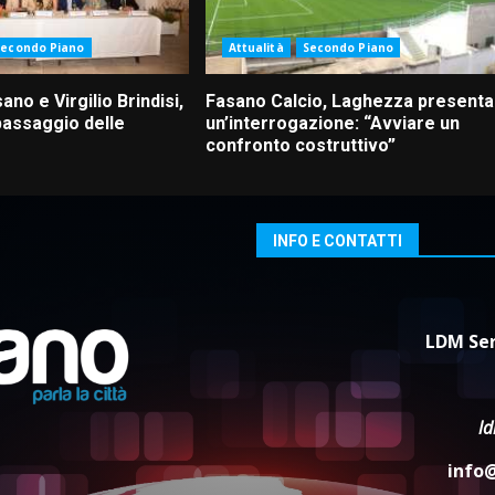
Secondo Piano
Attualità
Secondo Piano
ano e Virgilio Brindisi,
Fasano Calcio, Laghezza presenta
passaggio delle
un’interrogazione: “Avviare un
confronto costruttivo”
INFO E CONTATTI
LDM Ser
l
info