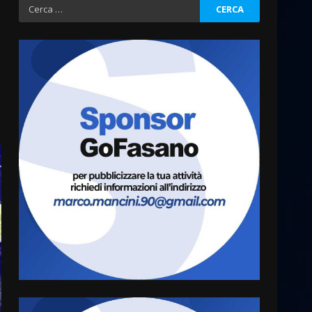
Ricerca
per:
Fasanese ferito a colpi di
arma da fuoco
6 Agosto 2026 18:13
3
Carta d’identità: continua il
piano di aperture
straordinarie del Comune di
Fasano
4
6 Agosto 2026 14:16
Grazia Neglia, coordinatrice
cittadina di Fratelli d’Italia,
pronta a tornare in Consiglio
comunale
5
6 Agosto 2026 08:00