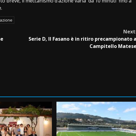
sto breve, il meccanismo d’azione varia da 10 minuti fino a
.
azione
Next
se
Serie D, Il Fasano è in ritiro precampionato 
Campitello Mates