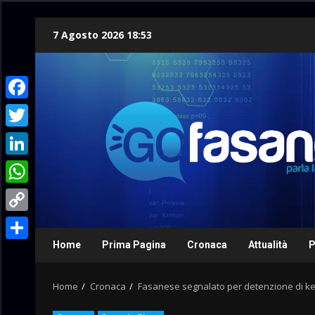
Skip
7 Agosto 2026 18:53
to
content
Facebook
Twitter
LinkedIn
WhatsApp
Copy
Link
Home
Prima Pagina
Cronaca
Attualità
P
Condividi
Home
Cronaca
Fasanese segnalato per detenzione di k