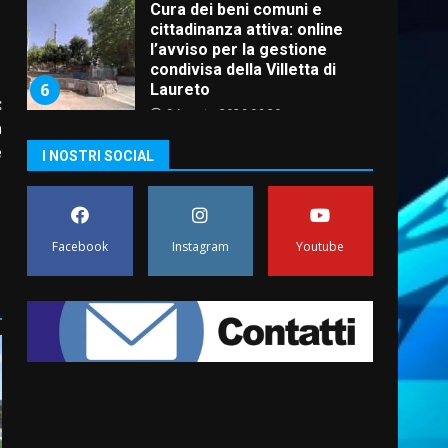
Cura dei beni comuni e
cittadinanza attiva: online
l’avviso per la gestione
condivisa della Villetta di
6
Laureto
:
6 Agosto 2026 06:20
a
La magia del Minareto e la
e
I NOSTRI SOCIAL
prima assoluta de “L’Albergo
Belvedere. Il rapimento”
6 Agosto 2026 06:15
7
Facebook
Instagram
Youtube
“I Contestatori: Musica di
Rivoluzione”: nuovo
appuntamento con “Fasano in
Banda”
1
7 Agosto 2026 06:05
US Fasano, Scianaro:
“Profonda amarezza per
esclusione dal campionato di
calcio”