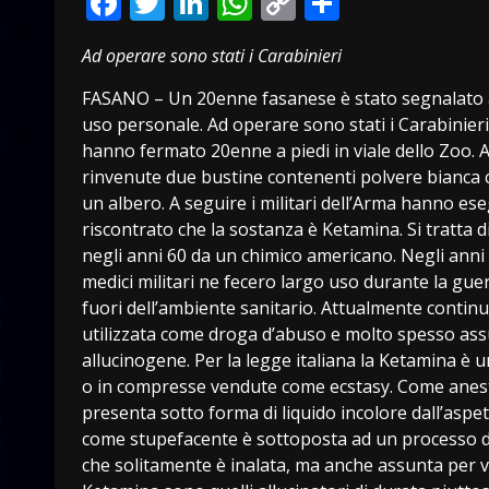
Facebook
Twitter
LinkedIn
WhatsApp
Copy
Condivid
Link
Ad operare sono stati i Carabinieri
FASANO – Un 20enne fasanese è stato segnalato al
uso personale. Ad operare sono stati i Carabinier
hanno fermato 20enne a piedi in viale dello Zoo. 
rinvenute due bustine contenenti polvere bianca 
un albero. A seguire i militari dell’Arma hanno e
riscontrato che la sostanza è Ketamina. Si tratta 
negli anni 60 da un chimico americano. Negli anni
medici militari ne fecero largo uso durante la gue
fuori dell’ambiente sanitario. Attualmente contin
utilizzata come droga d’abuso e molto spesso assun
allucinogene. Per la legge italiana la Ketamina è u
o in compresse vendute come ecstasy. Come anest
presenta sotto forma di liquido incolore dall’aspe
come stupefacente è sottoposta ad un processo d
che solitamente è inalata, ma anche assunta per via