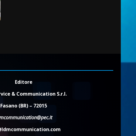
2
7 Agosto 2026 06:00
Fasanese ferito a colpi di
arma da fuoco
6 Agosto 2026 18:13
3
Carta d’identità: continua il
piano di aperture
straordinarie del Comune di
Fasano
4
Editore
6 Agosto 2026 14:16
vice & Communication S.r.l.
Grazia Neglia, coordinatrice
cittadina di Fratelli d’Italia,
Fasano (BR) – 72015
pronta a tornare in Consiglio
comunale
dmcommunication@pec.it
5
6 Agosto 2026 08:00
@ldmcommunication.com