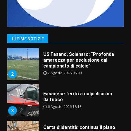
7
“I Contestatori: Musica di
Rivoluzione”: nuovo
appuntamento con “Fasano in
Banda”
1
ULTIME NOTIZIE
7 Agosto 2026 06:05
US Fasano, Scianaro: “Profonda
amarezza per esclusione dal
campionato di calcio”
7 Agosto 2026 06:00
2
Fasanese ferito a colpi di arma
da fuoco
6 Agosto 2026 18:13
3
Carta d’identità: continua il piano