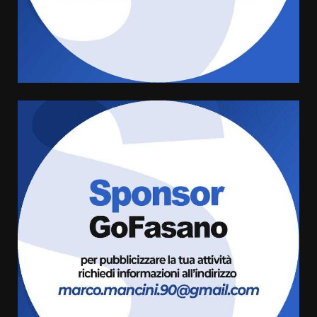
Carta d’identità: continua il piano
di aperture straordinarie del
Comune di Fasano
6 Agosto 2026 14:16
4
Grazia Neglia, coordinatrice
cittadina di Fratelli d’Italia,
pronta a tornare in Consiglio
comunale
5
6 Agosto 2026 08:00
Cura dei beni comuni e
cittadinanza attiva: online
l’avviso per la gestione
condivisa della Villetta di
6
Laureto
6 Agosto 2026 06:20
La magia del Minareto e la prima
assoluta de “L’Albergo
Belvedere. Il rapimento”
6 Agosto 2026 06:15