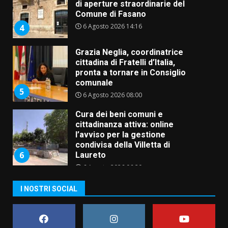
di aperture straordinarie del
Comune di Fasano
6 Agosto 2026 14:16
4
Grazia Neglia, coordinatrice
cittadina di Fratelli d’Italia,
pronta a tornare in Consiglio
comunale
5
6 Agosto 2026 08:00
Cura dei beni comuni e
cittadinanza attiva: online
l’avviso per la gestione
condivisa della Villetta di
6
Laureto
6 Agosto 2026 06:20
La magia del Minareto e la prima
I NOSTRI SOCIAL
assoluta de “L’Albergo
Belvedere. Il rapimento”
6 Agosto 2026 06:15
7