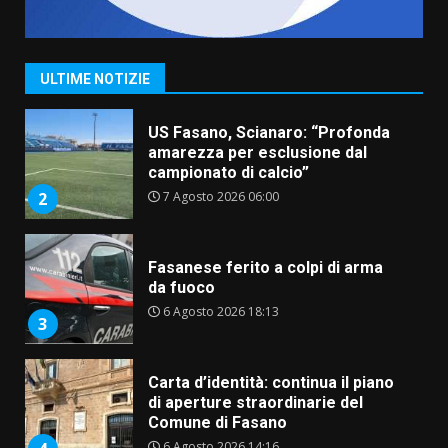
US Fasano, Scianaro: “Profonda
amarezza per esclusione dal
campionato di calcio”
7 Agosto 2026 06:00
2
ULTIME NOTIZIE
Fasanese ferito a colpi di arma
da fuoco
6 Agosto 2026 18:13
3
Carta d’identità: continua il piano
di aperture straordinarie del
Comune di Fasano
6 Agosto 2026 14:16
4
Grazia Neglia, coordinatrice
cittadina di Fratelli d’Italia,
pronta a tornare in Consiglio
comunale