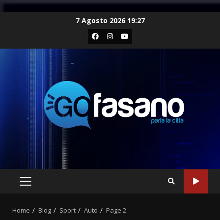
Skip
7 Agosto 2026 19:27
to
Facebook
Instagram
Youtube
content
PRIMARY
MENU
Home
Blog
Sport
Auto
Page 2