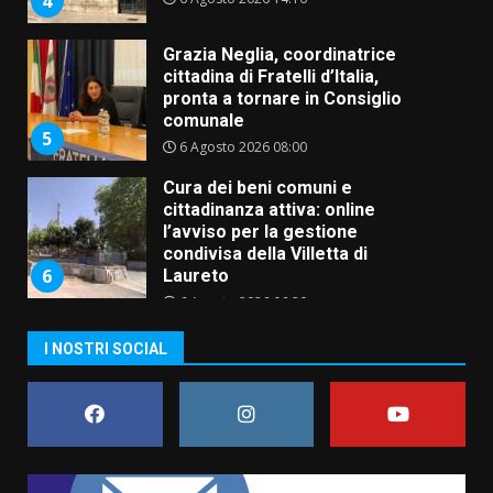
5
6 Agosto 2026 08:00
Cura dei beni comuni e
cittadinanza attiva: online
l’avviso per la gestione
condivisa della Villetta di
6
Laureto
6 Agosto 2026 06:20
La magia del Minareto e la prima
assoluta de “L’Albergo
Belvedere. Il rapimento”
6 Agosto 2026 06:15
7
“I Contestatori: Musica di
I NOSTRI SOCIAL
Rivoluzione”: nuovo
appuntamento con “Fasano in
Banda”
1
7 Agosto 2026 06:05
US Fasano, Scianaro: “Profonda