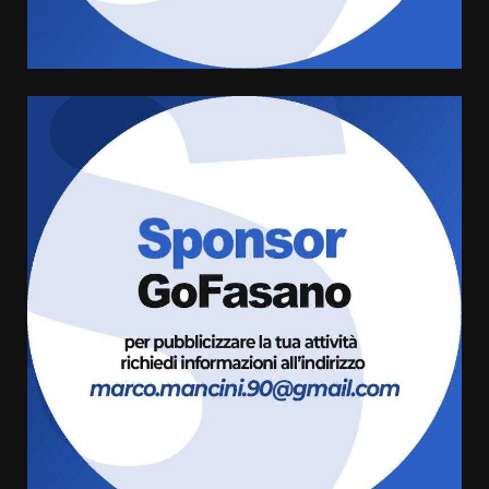
comunale
5
6 Agosto 2026 08:00
Cura dei beni comuni e
cittadinanza attiva: online
l’avviso per la gestione
condivisa della Villetta di
6
Laureto
6 Agosto 2026 06:20
La magia del Minareto e la prima
assoluta de “L’Albergo
Belvedere. Il rapimento”
6 Agosto 2026 06:15
7
“I Contestatori: Musica di
Rivoluzione”: nuovo
appuntamento con “Fasano in
Banda”
1
7 Agosto 2026 06:05