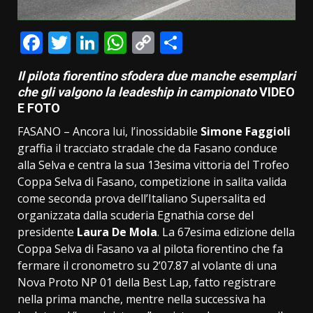
Facebook
Twitter
LinkedIn
WhatsApp
Copy
Condividi
Link
Il pilota fiorentino sfodera due manche esemplari
che gli valgono la leadeship in campionato
VIDEO
E FOTO
FASANO – Ancora lui, l’inossidabile
Simone Faggioli
graffia il tracciato stradale che da Fasano conduce
alla Selva e centra la sua 13esima vittoria del Trofeo
Coppa Selva di Fasano, competizione in salita valida
come seconda prova dell’Italiano Supersalita ed
organizzata dalla scuderia Egnathia corse del
presidente
Laura De Mola
. La 67esima edizione della
Coppa Selva di Fasano va al pilota fiorentino che fa
fermare il cronometro su 2’07.87 al volante di una
Nova Proto NP 01 della Best Lap, fatto registrare
nella prima manche, mentre nella successiva ha