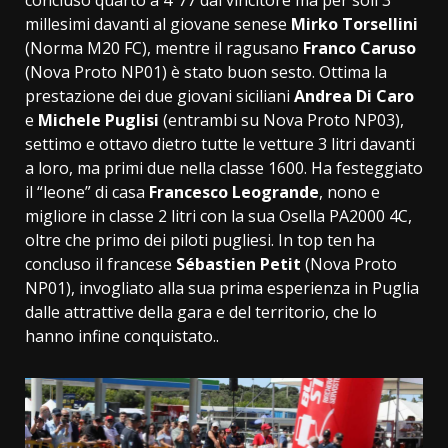
concluso quarto a 4”77 dal vincitore ma per soli 3
millesimi davanti al giovane senese
Mirko Torsellini
(Norma M20 FC), mentre il ragusano
Franco Caruso
(Nova Proto NP01) è stato buon sesto. Ottima la
prestazione dei due giovani siciliani
Andrea Di Caro
e
Michele Puglisi
(entrambi su Nova Proto NP03),
settimo e ottavo dietro tutte le vetture 3 litri davanti
a loro, ma primi due nella classe 1600. Ha festeggiato
il “leone” di casa
Francesco Leogrande
, nono e
migliore in classe 2 litri con la sua Osella PA2000 4C,
oltre che primo dei piloti pugliesi. In top ten ha
concluso il francese
Sébastien Petit
(Nova Proto
NP01), invogliato alla sua prima esperienza in Puglia
dalle attrattive della gara e del territorio, che lo
hanno infine conquistato..