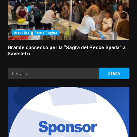
8 Agosto 2026 19:55
4
La Banda Città di Fasano apre
ufficialmente la Festa di
Attualità
Prima Pagina
Savelletri
8 Agosto 2026 11:00
5
Grande successo per la “Sagra del Pesce Spada” a
Savelletri
Savelletri in festa, domani sera
grande spettacolo con Uccio De
Ricerca
Santis
per:
8 Agosto 2026 07:30
6
Politiche Giovanili e Mobilità
Sostenibile: premiati gli studenti
universitari del bando “La strada
giusta”
7
8 Agosto 2026 07:15
Savelletri in festa, pienone sul