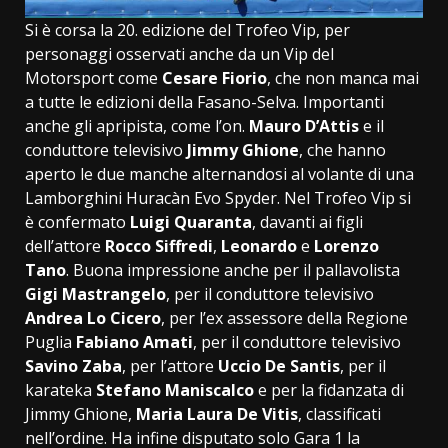
Si è corsa la 20. edizione del Trofeo Vip, per
personaggi osservati anche da un Vip del
Motorsport come
Cesare Fiorio
, che non manca mai
a tutte le edizioni della Fasano-Selva. Importanti
anche gli apripista, come l’on.
Mauro D’Attis
e il
conduttore televisivo
Jimmy Ghione
, che hanno
aperto le due manche alternandosi al volante di una
Lamborghini Huracàn Evo Spyder. Nel Trofeo Vip si
è confermato
Luigi Quaranta
, davanti ai figli
dell’attore
Rocco Siffredi
,
Leonardo
e
Lorenzo
Tano
. Buona impressione anche per il pallavolista
Gigi Mastrangelo
, per il conduttore televisivo
Andrea Lo Cicero
, per l’ex assessore della Regione
Puglia
Fabiano Amati
, per il conduttore televisivo
Savino Zaba
, per l’attore
Uccio De Santis
, per il
karateka
Stefano Maniscalco
e per la fidanzata di
Jimmy Ghione,
Maria Laura De Vitis
, classificati
nell’ordine. Ha infine disputato solo Gara 1 la