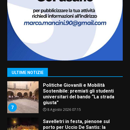
La Banda Città di Fasano apre
ufficialmente la Festa di
Savelletri
8 Agosto 2026 11:00
5
Savelletri in festa, domani sera
grande spettacolo con Uccio De
Santis
8 Agosto 2026 07:30
6
ULTIME NOTIZIE
Politiche Giovanili e Mobilità
Sostenibile: premiati gli studenti
universitari del bando “La strada
giusta”
7
8 Agosto 2026 07:15
Savelletri in festa, pienone sul
porto per Uccio De Santis: la