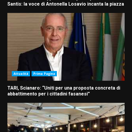
Santis: la voce di Antonella Losavio incanta la piazza
Attualità
Prima Pagina
Grande successo per la “Sagra
TARI, Scianaro: “Uniti per una proposta concreta di
del Pesce Spada” a Savelletri
abbattimento per i cittadini fasanesi”
9 Agosto 2026 07:32
3
Serie D, l’Us Fasano non molla e
conferma di voler ricorrere per
ottenere l’iscrizione