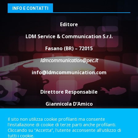
INFO E CONTATTI
Editore
LDM Service & Communication S.r.l.
Fasano (BR) – 72015
ldmcommunication@pec.it
info@ldmcommunication.com
Direttore Responsabile
Giannicola D’Amico
Il sito non utilizza cookie profilanti ma consente
Termini e Condizioni
Privacy Policy
l'installazione di cookie di terze parti anche profilanti.
Informazioni Legali
Cliccando su “Accetta”, l'utente acconsente all'utilizzo di
tutti i cookie.