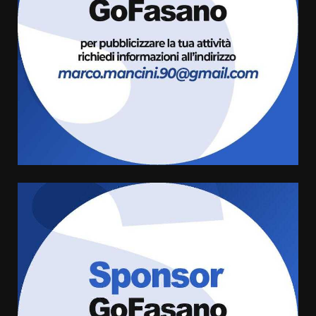
porto per Uccio De Santis: la
voce di Antonella Losavio
incanta la piazza
1
10 Agosto 2026 10:48
TARI, Scianaro: “Uniti per una
proposta concreta di
abbattimento per i cittadini
fasanesi”
2
10 Agosto 2026 06:05
Grande successo per la “Sagra
del Pesce Spada” a Savelletri
9 Agosto 2026 07:32
3
Serie D, l’Us Fasano non molla e
conferma di voler ricorrere per
ottenere l’iscrizione
8 Agosto 2026 19:55
4