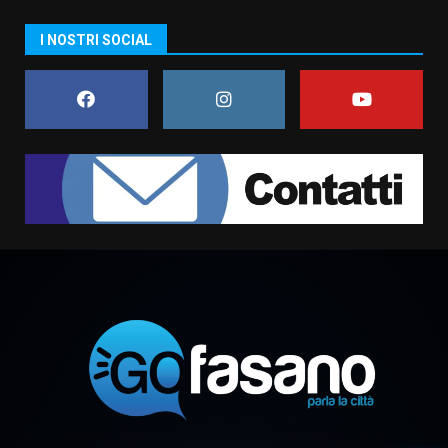
La Banda Città di Fasano apre
I NOSTRI SOCIAL
ufficialmente la Festa di
Savelletri
8 Agosto 2026 11:00
5